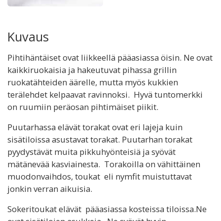
Kuvaus
Pihtihäntäiset ovat liikkeellä pääasiassa öisin. Ne ovat
kaikkiruokaisia ja hakeutuvat pihassa grillin
ruokatähteiden äärelle, mutta myös kukkien
terälehdet kelpaavat ravinnoksi. Hyvä tuntomerkki
on ruumiin peräosan pihtimäiset piikit.
Puutarhassa elävät torakat ovat eri lajeja kuin
sisätiloissa asustavat torakat. Puutarhan torakat
pyydystävät muita pikkuhyönteisiä ja syövät
mätänevää kasviainesta. Torakoilla on vähittäinen
muodonvaihdos, toukat eli nymfit muistuttavat
jonkin verran aikuisia.
Sokeritoukat elävät pääasiassa kosteissa tiloissa.Ne