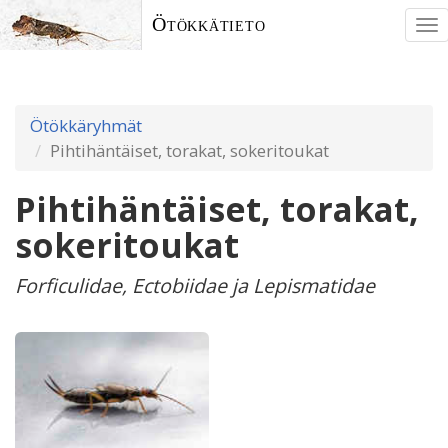
Ötökkätieto
To
nav
Ötökkäryhmät
Pihtihäntäiset, torakat, sokeritoukat
Pihtihäntäiset, torakat,
sokeritoukat
Forficulidae, Ectobiidae ja Lepismatidae