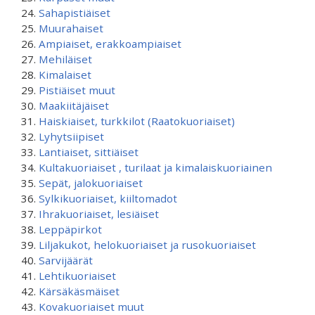
Sahapistiäiset
Muurahaiset
Ampiaiset, erakkoampiaiset
Mehiläiset
Kimalaiset
Pistiäiset muut
Maakiitäjäiset
Haiskiaiset, turkkilot (Raatokuoriaiset)
Lyhytsiipiset
Lantiaiset, sittiäiset
Kultakuoriaiset , turilaat ja kimalaiskuoriainen
Sepät, jalokuoriaiset
Sylkikuoriaiset, kiiltomadot
Ihrakuoriaiset, lesiäiset
Leppäpirkot
Liljakukot, helokuoriaiset ja rusokuoriaiset
Sarvijäärät
Lehtikuoriaiset
Kärsäkäsmäiset
Kovakuoriaiset muut