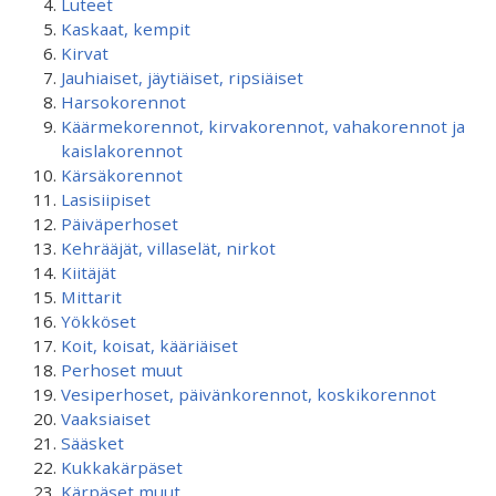
Luteet
Kaskaat, kempit
Kirvat
Jauhiaiset, jäytiäiset, ripsiäiset
Harsokorennot
Käärmekorennot, kirvakorennot, vahakorennot ja
kaislakorennot
Kärsäkorennot
Lasisiipiset
Päiväperhoset
Kehrääjät, villaselät, nirkot
Kiitäjät
Mittarit
Yökköset
Koit, koisat, kääriäiset
Perhoset muut
Vesiperhoset, päivänkorennot, koskikorennot
Vaaksiaiset
Sääsket
Kukkakärpäset
Kärpäset muut