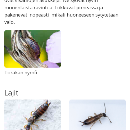
ovat sisätilojen asukkeja. Ne syövät hyvin
monenlaista ravintoa. Liikkuvat pimeässä ja
pakenevat nopeasti mikäli huoneeseen sytytetään
valo.
Torakan nymfi
Lajit