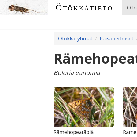
Ötökkätieto
Ötö
Ötökkäryhmät
Päiväperhoset
Rämehopeat
Boloria eunomia
Rämehopeatäplä
Rämeh