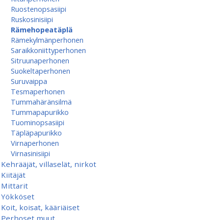
Ruostenopsasiipi
Ruskosinisiipi
Rämehopeatäplä
Rämekylmänperhonen
Saraikkoniittyperhonen
Sitruunaperhonen
Suokeltaperhonen
Suruvaippa
Tesmaperhonen
Tummahäränsilmä
Tummapapurikko
Tuominopsasiipi
Täpläpapurikko
Virnaperhonen
Virnasinisiipi
Kehrääjät, villaselät, nirkot
Kiitäjät
Mittarit
Yökköset
Koit, koisat, kääriäiset
Perhoset muut