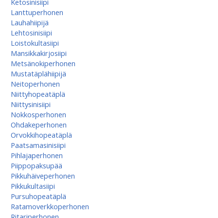
Ketosinisiipi
Lanttuperhonen
Lauhahiipijä
Lehtosinisiipi
Loistokultasiipi
Mansikkakirjosiipi
Metsänokiperhonen
Mustatäplähiipijä
Neitoperhonen
Niittyhopeatäplä
Niittysinisiipi
Nokkosperhonen
Ohdakeperhonen
Orvokkihopeatäplä
Paatsamasinisiipi
Pihlajaperhonen
Piippopaksupää
Pikkuhäiveperhonen
Pikkukultasiipi
Pursuhopeatäplä
Ratamoverkkoperhonen
Ritariperhonen