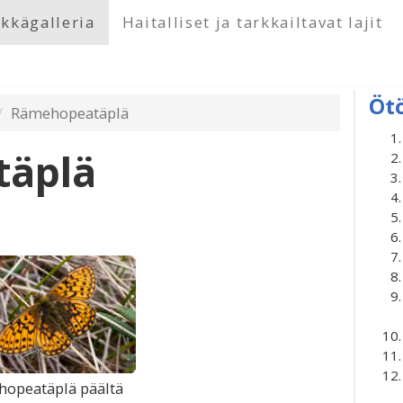
kkägalleria
Haitalliset ja tarkkailtavat lajit
Öt
Rämehopeatäplä
äplä
opeatäplä päältä