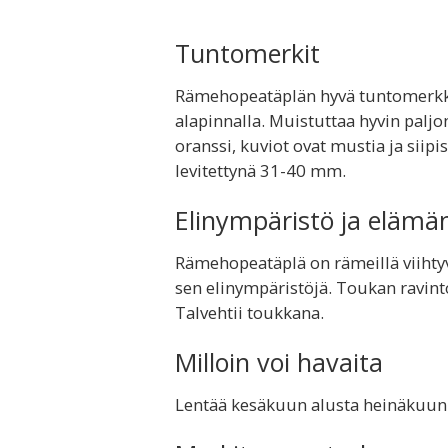
Tuntomerkit
Rämehopeatäplän hyvä tuntomerkki o
alapinnalla. Muistuttaa hyvin paljon
oranssi, kuviot ovat mustia ja siip
levitettynä 31-40 mm.
Elinympäristö ja elämä
Rämehopeatäplä on rämeillä viihtyv
sen elinympäristöjä. Toukan ravinto
Talvehtii toukkana.
Milloin voi havaita
Lentää kesäkuun alusta heinäkuun