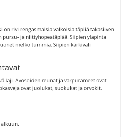
n rivi rengasmaisia valkoisia täpliä takasiiven
 pursu- ja niittyhopeatäplää. Siipien yläpinta
isuonet melko tummia. Siipien kärkiväli
ntavat
ä laji. Avosoiden reunat ja varpurämeet ovat
kasveja ovat juolukat, suokukat ja orvokit.
 alkuun.