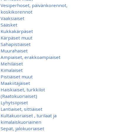
Vesiperhoset, päivänkorennot,
koskikorennot
Vaaksiaiset
Sääsket
Kukkakärpäset
Kärpäset muut
Sahapistiäiset
Muurahaiset
Ampiaiset, erakkoampiaiset
Mehiläiset
Kimalaiset
Pistiäiset muut
Maakiitäjäiset
Haiskiaiset, turkkilot
(Raatokuoriaiset)
Lyhytsiipiset
Lantiaiset, sittiäiset
Kultakuoriaiset , turilaat ja
kimalaiskuoriainen
Sepät, jalokuoriaiset