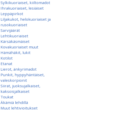
Sylkikuoriaiset, kiiltomadot
Ihrakuoriaiset, lesiäiset
Leppäpirkot
Liljakukot, helokuoriaiset ja
rusokuoriaiset
Sarvijäärät
Lehtikuoriaiset
Kärsäkäsmäiset
Kovakuoriaiset muut
Hämähäkit, lukit
Kotilot
Etanat
Lierot, änkyrimadot
Punkit, hyppyhäntäiset,
valeskorpionit
Siirat, juoksujalkaiset,
kaksoisjalkaiset
Toukat
Äkämiä lehdillä
Muut lehtivioitukset