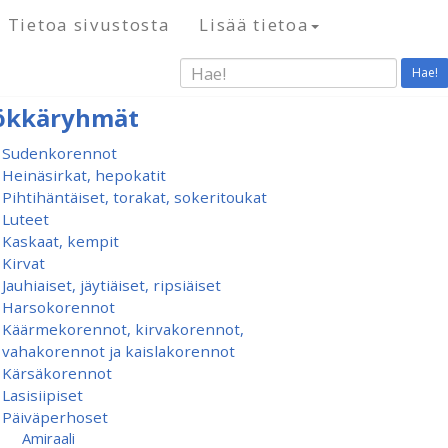
Tietoa sivustosta
Lisää tietoa
Hae!
ökkäryhmät
Sudenkorennot
Heinäsirkat, hepokatit
Pihtihäntäiset, torakat, sokeritoukat
Luteet
Kaskaat, kempit
Kirvat
Jauhiaiset, jäytiäiset, ripsiäiset
Harsokorennot
Käärmekorennot, kirvakorennot,
vahakorennot ja kaislakorennot
Kärsäkorennot
Lasisiipiset
Päiväperhoset
Amiraali