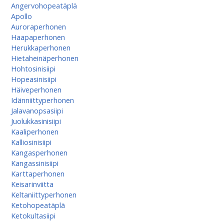
Angervohopeatäplä
Apollo
Auroraperhonen
Haapaperhonen
Herukkaperhonen
Hietaheinäperhonen
Hohtosinisiipi
Hopeasinisiipi
Häiveperhonen
Idänniittyperhonen
Jalavanopsasiipi
Juolukkasinisiipi
Kaaliperhonen
Kalliosinisiipi
Kangasperhonen
Kangassinisiipi
Karttaperhonen
Keisarinviitta
Keltaniittyperhonen
Ketohopeatäplä
Ketokultasiipi