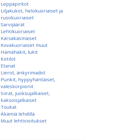
Leppäpirkot
Liljakukot, helokuoriaiset ja
rusokuoriaiset
Sarvijäärät
Lehtikuoriaiset
Kärsäkäsmäiset
Kovakuoriaiset muut
Hämähäkit, lukit
Kotilot
Etanat
Lierot, änkyrimadot
Punkit, hyppyhäntäiset,
valeskorpionit
Siirat, juoksujalkaiset,
kaksoisjalkaiset
Toukat
Äkämiä lehdillä
Muut lehtivioitukset