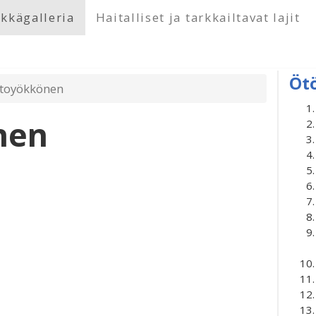
kkägalleria
Haitalliset ja tarkkailtavat lajit
Öt
rtoyökkönen
nen