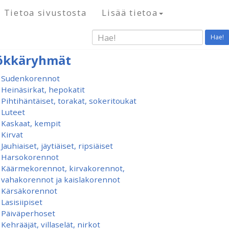
Tietoa sivustosta
Lisää tietoa
Hae!
ökkäryhmät
Sudenkorennot
Heinäsirkat, hepokatit
Pihtihäntäiset, torakat, sokeritoukat
Luteet
Kaskaat, kempit
Kirvat
Jauhiaiset, jäytiäiset, ripsiäiset
Harsokorennot
Käärmekorennot, kirvakorennot,
vahakorennot ja kaislakorennot
Kärsäkorennot
Lasisiipiset
Päiväperhoset
Kehrääjät, villaselät, nirkot