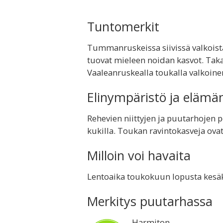
Tuntomerkit
Tummanruskeissa siivissä valkoista 
tuovat mieleen noidan kasvot. Taka
Vaaleanruskealla toukalla valkoinen
Elinympäristö ja elämä
Rehevien niittyjen ja puutarhojen p
kukilla. Toukan ravintokasveja ovat 
Milloin voi havaita
Lentoaika toukokuun lopusta kes
Merkitys puutarhassa
Harmiton