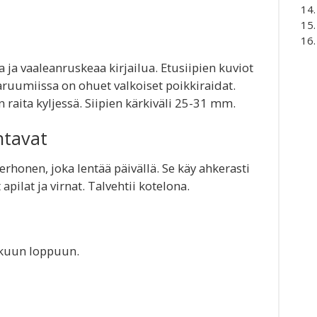
ja vaaleanruskeaa kirjailua. Etusiipien kuviot
ruumiissa on ohuet valkoiset poikkiraidat.
 raita kyljessä. Siipien kärkiväli 25-31 mm.
ntavat
erhonen, joka lentää päivällä. Se käy ahkerasti
apilat ja virnat. Talvehtii kotelona.
äkuun loppuun.