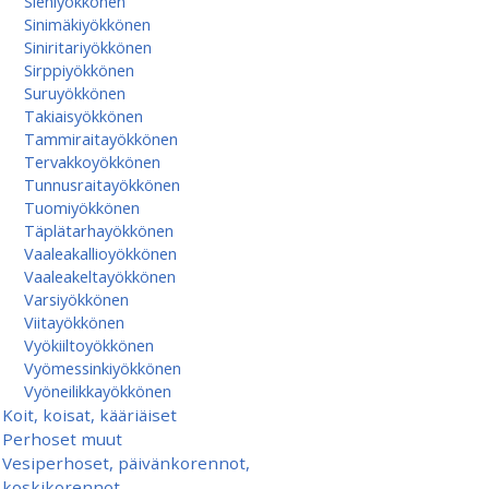
Sieniyökkönen
Sinimäkiyökkönen
Siniritariyökkönen
Sirppiyökkönen
Suruyökkönen
Takiaisyökkönen
Tammiraitayökkönen
Tervakkoyökkönen
Tunnusraitayökkönen
Tuomiyökkönen
Täplätarhayökkönen
Vaaleakallioyökkönen
Vaaleakeltayökkönen
Varsiyökkönen
Viitayökkönen
Vyökiiltoyökkönen
Vyömessinkiyökkönen
Vyöneilikkayökkönen
Koit, koisat, kääriäiset
Perhoset muut
Vesiperhoset, päivänkorennot,
koskikorennot