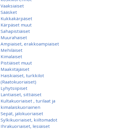
Vaaksiaiset
Sääsket
Kukkakärpäset
Kärpäset muut
Sahapistiäiset
Muurahaiset
Ampiaiset, erakkoampiaiset
Mehiläiset
Kimalaiset
Pistiäiset muut
Maakiitäjäiset
Haiskiaiset, turkkilot
(Raatokuoriaiset)
Lyhytsiipiset
Lantiaiset, sittiäiset
Kultakuoriaiset , turilaat ja
kimalaiskuoriainen
Sepät, jalokuoriaiset
Sylkikuoriaiset, kiiltomadot
Ihrakuoriaiset, lesiäiset