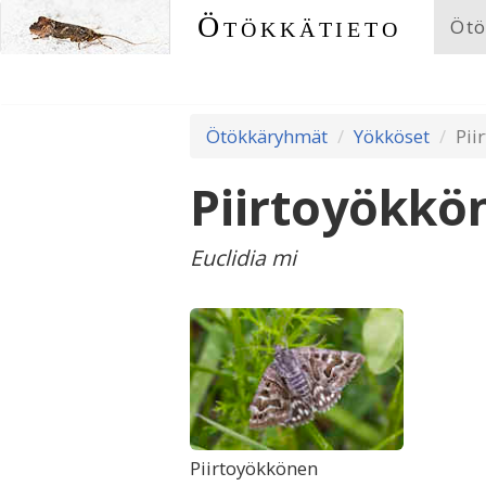
Ötökkätieto
Ötö
Ötökkäryhmät
Yökköset
Pii
Piirtoyökkö
Euclidia mi
Piirtoyökkönen