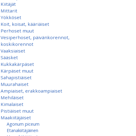
Kiitäjät
Mittarit
Yökköset
Koit, koisat, kääriäiset
Perhoset muut
Vesiperhoset, päivänkorennot,
koskikorennot
Vaaksiaiset
Sääsket
Kukkakärpäset
Kärpäset muut
Sahapistiäiset
Muurahaiset
Ampiaiset, erakkoampiaiset
Mehiläiset
Kimalaiset
Pistiäiset muut
Maakiitäjäiset
Agonum piceum
Etanakiitäjäinen