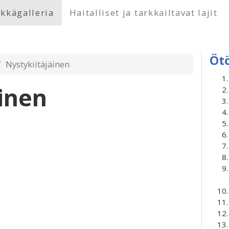
kkägalleria
Haitalliset ja tarkkailtavat lajit
Öt
Nystykiitäjäinen
äinen