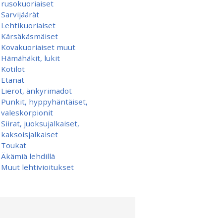
rusokuoriaiset
Sarvijäärät
Lehtikuoriaiset
Kärsäkäsmäiset
Kovakuoriaiset muut
Hämähäkit, lukit
Kotilot
Etanat
Lierot, änkyrimadot
Punkit, hyppyhäntäiset,
valeskorpionit
Siirat, juoksujalkaiset,
kaksoisjalkaiset
Toukat
Äkämiä lehdillä
Muut lehtivioitukset