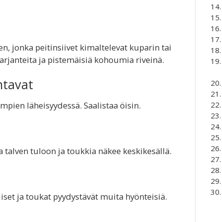
, jonka peitinsiivet kimaltelevat kuparin tai
harjanteita ja pistemäisiä kohoumia riveinä.
ntavat
ampien läheisyydessä. Saalistaa öisin.
a talven tuloon ja toukkia näkee keskikesällä.
iset ja toukat pyydystävät muita hyönteisiä.