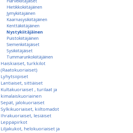
Harvekiitäjäiset
Hietikkokiitäjäinen
Jymykiitäjäinen
Kaarnasysikiitäjäinen
Kenttäkiitäjäinen
Nystykiitäjäinen
Puistokiitäjäinen
Siemenkiitäjäiset
Sysikiitäjäiset
Tummarunkokiitäjäinen
Haiskiaiset, turkkilot
(Raatokuoriaiset)
Lyhytsiipiset
Lantiaiset, sittiäiset
Kultakuoriaiset , turilaat ja
kimalaiskuoriainen
Sepät, jalokuoriaiset
Sylkikuoriaiset, kiiltomadot
Ihrakuoriaiset, lesiäiset
Leppäpirkot
Liljakukot, helokuoriaiset ja