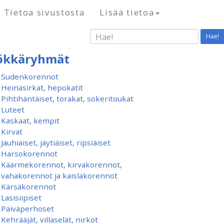
Tietoa sivustosta
Lisää tietoa
Hae!
ökkäryhmät
Sudenkorennot
Heinäsirkat, hepokatit
Pihtihäntäiset, torakat, sokeritoukat
Luteet
Kaskaat, kempit
Kirvat
Jauhiaiset, jäytiäiset, ripsiäiset
Harsokorennot
Käärmekorennot, kirvakorennot,
vahakorennot ja kaislakorennot
Kärsäkorennot
Lasisiipiset
Päiväperhoset
Kehrääjät, villaselät, nirkot