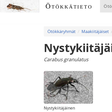
Ötökkätieto
Ötö
Ötökkäryhmät
Maakiitäjäiset
Nystykiitäj
Carabus granulatus
Nystykiitäjäinen