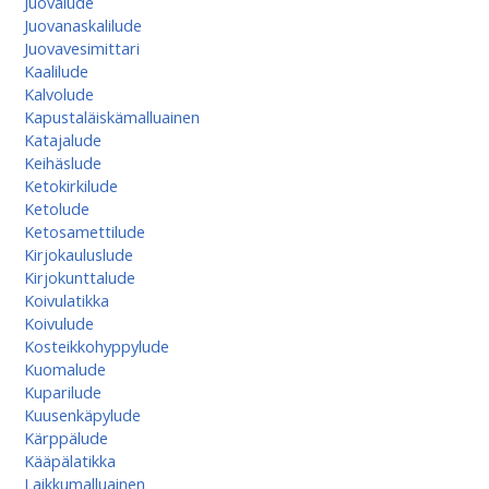
Juovalude
Juovanaskalilude
Juovavesimittari
Kaalilude
Kalvolude
Kapustaläiskämalluainen
Katajalude
Keihäslude
Ketokirkilude
Ketolude
Ketosamettilude
Kirjokauluslude
Kirjokunttalude
Koivulatikka
Koivulude
Kosteikkohyppylude
Kuomalude
Kuparilude
Kuusenkäpylude
Kärppälude
Kääpälatikka
Laikkumalluainen