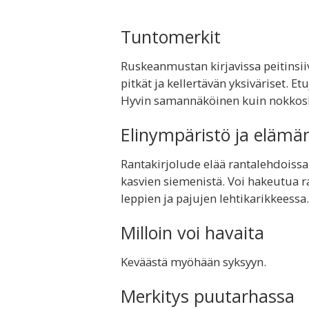
Tuntomerkit
Ruskeanmustan kirjavissa peitinsiiv
pitkät ja kellertävän yksiväriset. E
Hyvin samannäköinen kuin nokkosk
Elinympäristö ja elämä
Rantakirjolude elää rantalehdoissa
kasvien siemenistä. Voi hakeutua r
leppien ja pajujen lehtikarikkeessa.
Milloin voi havaita
Keväästä myöhään syksyyn.
Merkitys puutarhassa