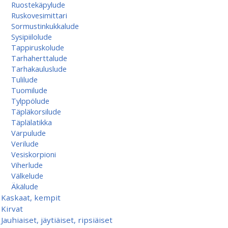
Ruostekäpylude
Ruskovesimittari
Sormustinkukkalude
Sysipiilolude
Tappiruskolude
Tarhaherttalude
Tarhakauluslude
Tulilude
Tuomilude
Tylppölude
Täpläkorsilude
Täplälatikka
Varpulude
Verilude
Vesiskorpioni
Viherlude
Välkelude
Äkälude
Kaskaat, kempit
Kirvat
Jauhiaiset, jäytiäiset, ripsiäiset