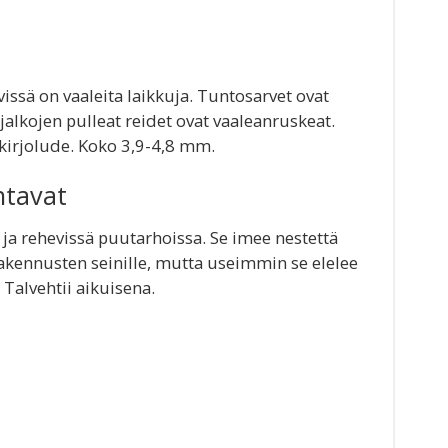
issä on vaaleita laikkuja. Tuntosarvet ovat
tujalkojen pulleat reidet ovat vaaleanruskeat.
irjolude. Koko 3,9-4,8 mm.
ntavat
 ja rehevissä puutarhoissa. Se imee nestettä
akennusten seinille, mutta useimmin se elelee
 Talvehtii aikuisena.