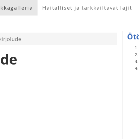
kkägalleria
Haitalliset ja tarkkailtavat lajit
Öt
kirjolude
ude