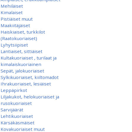
Mehiläiset
Kimalaiset
Pistiäiset muut
Maakiitäjäiset
Haiskiaiset, turkkilot
(Raatokuoriaiset)
Lyhytsiipiset
Lantiaiset, sittiäiset
Kultakuoriaiset , turilaat ja
kimalaiskuoriainen
Sepät, jalokuoriaiset
Sylkikuoriaiset, kiiltomadot
Ihrakuoriaiset, lesiäiset
Leppäpirkot
Liljakukot, helokuoriaiset ja
rusokuoriaiset
Sarvijäärät
Lehtikuoriaiset
Kärsäkäsmäiset
Kovakuoriaiset muut