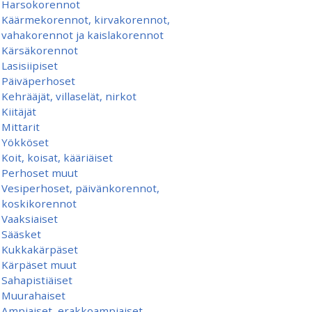
Harsokorennot
Käärmekorennot, kirvakorennot,
vahakorennot ja kaislakorennot
Kärsäkorennot
Lasisiipiset
Päiväperhoset
Kehrääjät, villaselät, nirkot
Kiitäjät
Mittarit
Yökköset
Koit, koisat, kääriäiset
Perhoset muut
Vesiperhoset, päivänkorennot,
koskikorennot
Vaaksiaiset
Sääsket
Kukkakärpäset
Kärpäset muut
Sahapistiäiset
Muurahaiset
Ampiaiset, erakkoampiaiset