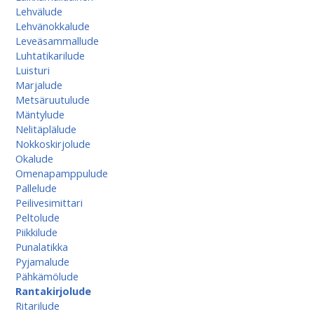
Lehvälude
Lehvänokkalude
Leveäsammallude
Luhtatikarilude
Luisturi
Marjalude
Metsäruutulude
Mäntylude
Nelitäplälude
Nokkoskirjolude
Okalude
Omenapamppulude
Pallelude
Peilivesimittari
Peltolude
Piikkilude
Punalatikka
Pyjamalude
Pähkämölude
Rantakirjolude
Ritarilude