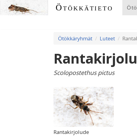
Ötökkätieto
Ötö
Ötökkäryhmät
Luteet
Ranta
Rantakirjol
Scolopostethus pictus
Rantakirjolude