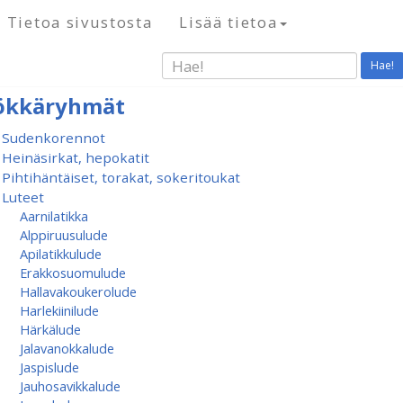
Tietoa sivustosta
Lisää tietoa
Hae!
ökkäryhmät
Sudenkorennot
Heinäsirkat, hepokatit
Pihtihäntäiset, torakat, sokeritoukat
Luteet
Aarnilatikka
Alppiruusulude
Apilatikkulude
Erakkosuomulude
Hallavakoukerolude
Harlekiinilude
Härkälude
Jalavanokkalude
Jaspislude
Jauhosavikkalude