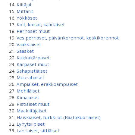
Kiitäjät
Mittarit
Yökköset
Koit, koisat, kääriäiset
Perhoset muut
Vesiperhoset, päivänkorennot, koskikorennot
Vaaksiaiset
Sääsket
Kukkakärpäset
Kärpäset muut
Sahapistiäiset
Muurahaiset
Ampiaiset, erakkoampiaiset
Mehiläiset
Kimalaiset
Pistiäiset muut
Maakiitäjäiset
Haiskiaiset, turkkilot (Raatokuoriaiset)
Lyhytsiipiset
Lantiaiset, sittiäiset