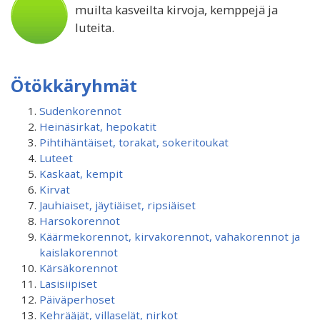
muilta kasveilta kirvoja, kemppejä ja
luteita.
Ötökkäryhmät
Sudenkorennot
Heinäsirkat, hepokatit
Pihtihäntäiset, torakat, sokeritoukat
Luteet
Kaskaat, kempit
Kirvat
Jauhiaiset, jäytiäiset, ripsiäiset
Harsokorennot
Käärmekorennot, kirvakorennot, vahakorennot ja
kaislakorennot
Kärsäkorennot
Lasisiipiset
Päiväperhoset
Kehrääjät, villaselät, nirkot