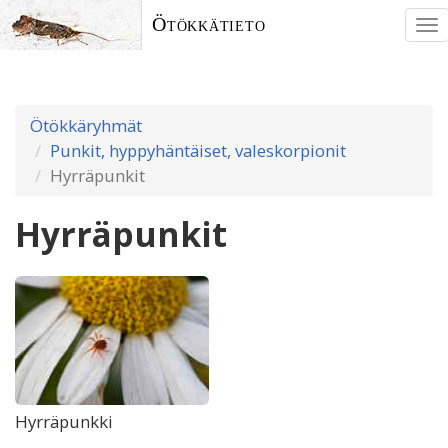
Ötökkätieto
To
nav
Ötökkäryhmät
Punkit, hyppyhäntäiset, valeskorpionit
Hyrräpunkit
Hyrräpunkit
Hyrräpunkki