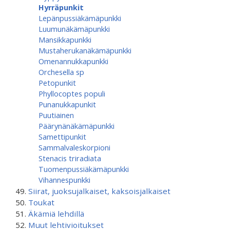
Hyrräpunkit
Lepänpussiäkämäpunkki
Luumunäkämäpunkki
Mansikkapunkki
Mustaherukanäkämäpunkki
Omenannukkapunkki
Orchesella sp
Petopunkit
Phyllocoptes populi
Punanukkapunkit
Puutiainen
Päärynänäkämäpunkki
Samettipunkit
Sammalvaleskorpioni
Stenacis triradiata
Tuomenpussiäkämä­punkki
Vihannespunkki
Siirat, juoksujalkaiset, kaksoisjalkaiset
Toukat
Äkämiä lehdillä
Muut lehtivioitukset