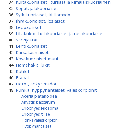
Kultakuoriaiset , turilaat ja kimalaiskuoriainen
Sepät, jalokuoriaiset
Sylkikuoriaiset, kiiltomadot
Ihrakuoriaiset, lesiäiset
Leppäpirkot
Liljakukot, helokuoriaiset ja rusokuoriaiset
Sarvijäärät
Lehtikuoriaiset
Kärsäkäsmäiset
Kovakuoriaiset muut
Hämähäkit, lukit
Kotilot
Etanat
Lierot, änkyrimadot
Punkit, hyppyhäntäiset, valeskorpionit
Aceria platanoidea
Anystis baccarum
Eriophyes leiosoma
Eriophyes tiliae
Honkavaleskorpioni
Hyppyhäntäiset