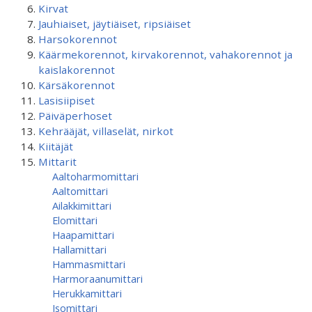
Kirvat
Jauhiaiset, jäytiäiset, ripsiäiset
Harsokorennot
Käärmekorennot, kirvakorennot, vahakorennot ja
kaislakorennot
Kärsäkorennot
Lasisiipiset
Päiväperhoset
Kehrääjät, villaselät, nirkot
Kiitäjät
Mittarit
Aaltoharmomittari
Aaltomittari
Ailakkimittari
Elomittari
Haapamittari
Hallamittari
Hammasmittari
Harmoraanumittari
Herukkamittari
Isomittari