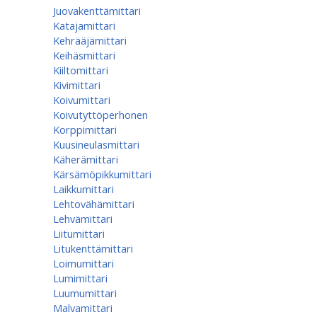
Juovakenttämittari
Katajamittari
Kehrääjämittari
Keihäsmittari
Kiiltomittari
Kivimittari
Koivumittari
Koivutyttöperhonen
Korppimittari
Kuusineulasmittari
Käherämittari
Kärsämöpikkumittari
Laikkumittari
Lehtovähämittari
Lehvämittari
Liitumittari
Litukenttämittari
Loimumittari
Lumimittari
Luumumittari
Malvamittari