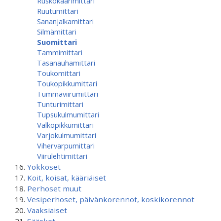
Ruskokaarimittari
Ruutumittari
Sananjalkamittari
Silmämittari
Suomittari
Tammimittari
Tasanauhamittari
Toukomittari
Toukopikkumittari
Tummaviirumittari
Tunturimittari
Tupsukulmumittari
Valkopikkumittari
Varjokulmumittari
Vihervarpumittari
Viirulehtimittari
Yökköset
Koit, koisat, kääriäiset
Perhoset muut
Vesiperhoset, päivänkorennot, koskikorennot
Vaaksiaiset