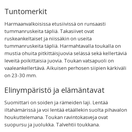
Tuntomerkit
Harmaanvalkoisissa etusiivissä on runsaasti
tummanruskeita täpliä. Takasiivet ovat
ruskeankeltaiset ja niissäkin on useita
tummanruskeita täpliä. Harmahtavalla toukalla on
mustia ohuita pitkittäisjuovia selässä sekä kellertäviä
leveitä poikittaisia juovia. Toukan vatsapuoli on
vaaleankellertävä. Aikuisen perhosen siipien kärkiväli
on 23-30 mm.
Elinympäristö ja elämäntavat
Suomittari on soiden ja rämeiden laji. Lentää
iltahämärissä ja voi lentää etäällekin suolta pihavalon
houkuttelemana. Toukan ravintokasveja ovat
suopursu ja juolukka. Talvehtii toukkana.