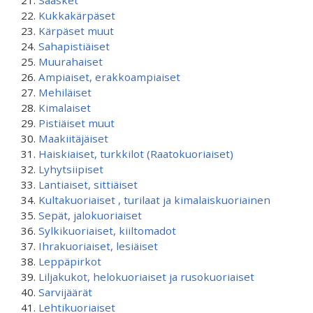
Sääsket
Kukkakärpäset
Kärpäset muut
Sahapistiäiset
Muurahaiset
Ampiaiset, erakkoampiaiset
Mehiläiset
Kimalaiset
Pistiäiset muut
Maakiitäjäiset
Haiskiaiset, turkkilot (Raatokuoriaiset)
Lyhytsiipiset
Lantiaiset, sittiäiset
Kultakuoriaiset , turilaat ja kimalaiskuoriainen
Sepät, jalokuoriaiset
Sylkikuoriaiset, kiiltomadot
Ihrakuoriaiset, lesiäiset
Leppäpirkot
Liljakukot, helokuoriaiset ja rusokuoriaiset
Sarvijäärät
Lehtikuoriaiset