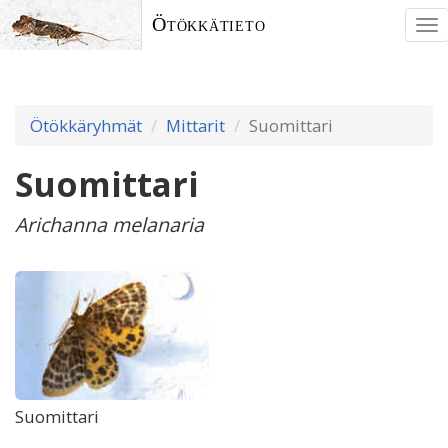
Ötökkätieto
To
nav
Ötökkäryhmät
Mittarit
Suomittari
Suomittari
Arichanna melanaria
Suomittari