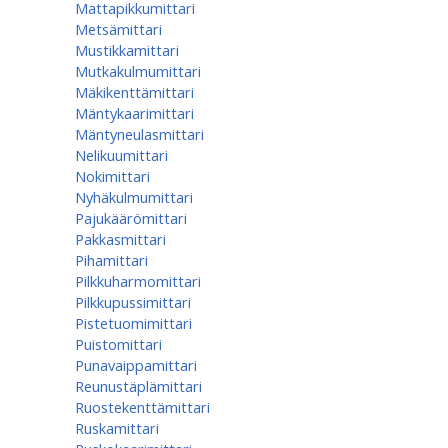
Mattapikkumittari
Metsämittari
Mustikkamittari
Mutkakulmumittari
Mäkikenttämittari
Mäntykaarimittari
Mäntyneulasmittari
Nelikuumittari
Nokimittari
Nyhäkulmumittari
Pajukäärömittari
Pakkasmittari
Pihamittari
Pilkkuharmomittari
Pilkkupussimittari
Pistetuomimittari
Puistomittari
Punavaippamittari
Reunustäplämittari
Ruostekenttämittari
Ruskamittari