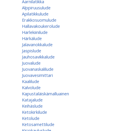
Aarnilatikka
Alppiruusulude
Apilatikkulude
Erakkosuomulude
Hallavakoukerolude
Harlekiinilude
Härkälude
Jalavanokkalude
Jaspislude
Jauhosavikkalude
Juovalude
Juovanaskalilude
Juovavesimittari
Kaalilude
Kalvolude
Kapustaläiskämalluainen
Katajalude
Keihäslude
Ketokirkilude
Ketolude
Ketosamettilude
Kirjokauluslude