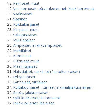
Perhoset muut
Vesiperhoset, päivänkorennot, koskikorennot
Vaaksiaiset
Sääsket
Kukkakärpäset
Kärpäset muut
Sahapistiäiset
Muurahaiset
Ampiaiset, erakkoampiaiset
Mehiläiset
Kimalaiset
Pistiäiset muut
Maakiitäjäiset
Haiskiaiset, turkkilot (Raatokuoriaiset)
Lyhytsiipiset
Lantiaiset, sittiäiset
Kultakuoriaiset , turilaat ja kimalaiskuoriainen
Sepät, jalokuoriaiset
Sylkikuoriaiset, kiiltomadot
Ihrakuoriaiset, lesiäiset