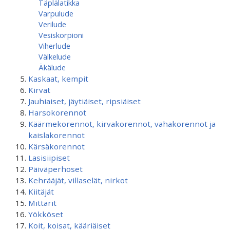
Täplälatikka
Varpulude
Verilude
Vesiskorpioni
Viherlude
Välkelude
Äkälude
Kaskaat, kempit
Kirvat
Jauhiaiset, jäytiäiset, ripsiäiset
Harsokorennot
Käärmekorennot, kirvakorennot, vahakorennot ja
kaislakorennot
Kärsäkorennot
Lasisiipiset
Päiväperhoset
Kehrääjät, villaselät, nirkot
Kiitäjät
Mittarit
Yökköset
Koit, koisat, kääriäiset