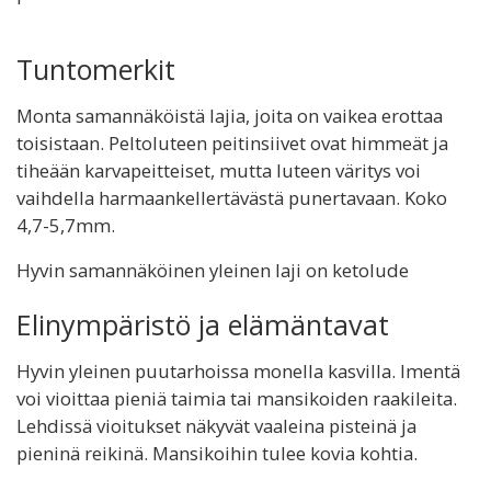
Tuntomerkit
Monta samannäköistä lajia, joita on vaikea erottaa
toisistaan. Peltoluteen peitinsiivet ovat himmeät ja
tiheään karvapeitteiset, mutta luteen väritys voi
vaihdella harmaankellertävästä punertavaan. Koko
4,7-5,7mm.
Hyvin samannäköinen yleinen laji on ketolude
Elinympäristö ja elämäntavat
Hyvin yleinen puutarhoissa monella kasvilla. Imentä
voi vioittaa pieniä taimia tai mansikoiden raakileita.
Lehdissä vioitukset näkyvät vaaleina pisteinä ja
pieninä reikinä. Mansikoihin tulee kovia kohtia.