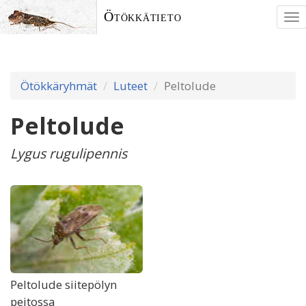
Ötökkätieto
To
nav
Ötökkäryhmät
Luteet
Peltolude
Peltolude
Lygus rugulipennis
Peltolude siitepölyn
peitossa