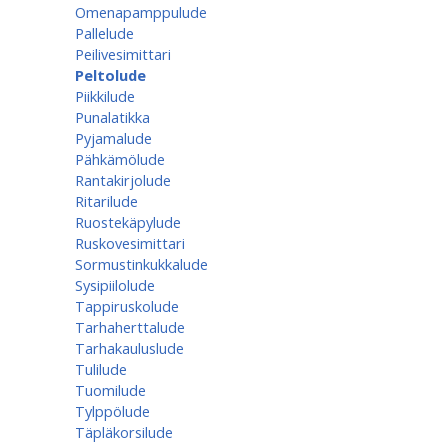
Omenapamppulude
Pallelude
Peilivesimittari
Peltolude
Piikkilude
Punalatikka
Pyjamalude
Pähkämölude
Rantakirjolude
Ritarilude
Ruostekäpylude
Ruskovesimittari
Sormustinkukkalude
Sysipiilolude
Tappiruskolude
Tarhaherttalude
Tarhakauluslude
Tulilude
Tuomilude
Tylppölude
Täpläkorsilude