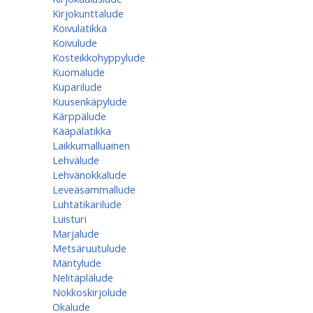
Kirjokunttalude
Koivulatikka
Koivulude
Kosteikkohyppylude
Kuomalude
Kuparilude
Kuusenkäpylude
Kärppälude
Kääpälatikka
Laikkumalluainen
Lehvälude
Lehvänokkalude
Leveäsammallude
Luhtatikarilude
Luisturi
Marjalude
Metsäruutulude
Mäntylude
Nelitäplälude
Nokkoskirjolude
Okalude