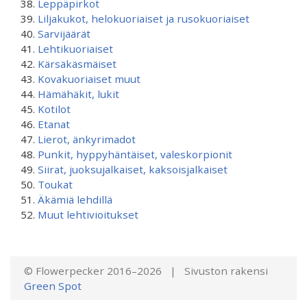
Leppäpirkot
Liljakukot, helokuoriaiset ja rusokuoriaiset
Sarvijäärät
Lehtikuoriaiset
Kärsäkäsmäiset
Kovakuoriaiset muut
Hämähäkit, lukit
Kotilot
Etanat
Lierot, änkyrimadot
Punkit, hyppyhäntäiset, valeskorpionit
Siirat, juoksujalkaiset, kaksoisjalkaiset
Toukat
Äkämiä lehdillä
Muut lehtivioitukset
© Flowerpecker 2016–2026 | Sivuston rakensi
Green Spot