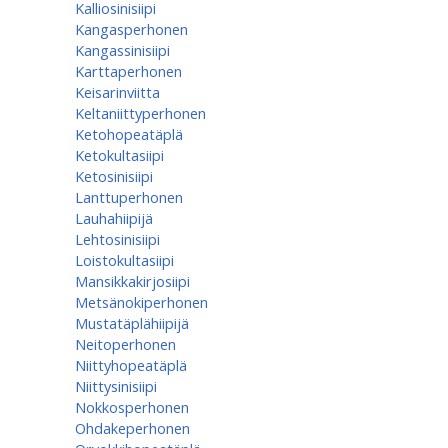
Kalliosinisiipi
Kangasperhonen
Kangassinisiipi
Karttaperhonen
Keisarinviitta
Keltaniittyperhonen
Ketohopeatäplä
Ketokultasiipi
Ketosinisiipi
Lanttuperhonen
Lauhahiipijä
Lehtosinisiipi
Loistokultasiipi
Mansikkakirjosiipi
Metsänokiperhonen
Mustatäplähiipijä
Neitoperhonen
Niittyhopeatäplä
Niittysinisiipi
Nokkosperhonen
Ohdakeperhonen