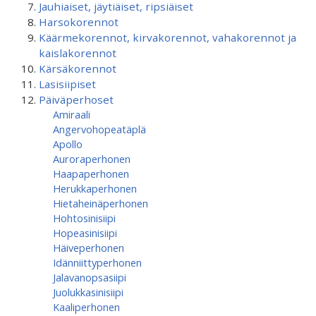
Jauhiaiset, jäytiäiset, ripsiäiset
Harsokorennot
Käärmekorennot, kirvakorennot, vahakorennot ja
kaislakorennot
Kärsäkorennot
Lasisiipiset
Päiväperhoset
Amiraali
Angervohopeatäplä
Apollo
Auroraperhonen
Haapaperhonen
Herukkaperhonen
Hietaheinäperhonen
Hohtosinisiipi
Hopeasinisiipi
Häiveperhonen
Idänniittyperhonen
Jalavanopsasiipi
Juolukkasinisiipi
Kaaliperhonen