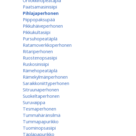
Orvokkihopeatäplä
Paatsamasinisiipi
Pihlajaperhonen
Piippopaksupää
Pikkuhäiveperhonen
Pikkukultasiipi
Pursuhopeatäplä
Ratamoverkkoperhonen
Ritariperhonen
Ruostenopsasiipi
Ruskosinisiipi
Rämehopeatäplä
Rämekylmänperhonen
Saraikkoniittyperhonen
Sitruunaperhonen
Suokeltaperhonen
Suruvaippa
Tesmaperhonen
Tummahäränsilmä
Tummapapurikko
Tuominopsasiipi
Täpläpapurikko