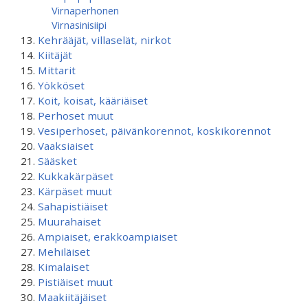
Virnaperhonen
Virnasinisiipi
Kehrääjät, villaselät, nirkot
Kiitäjät
Mittarit
Yökköset
Koit, koisat, kääriäiset
Perhoset muut
Vesiperhoset, päivänkorennot, koskikorennot
Vaaksiaiset
Sääsket
Kukkakärpäset
Kärpäset muut
Sahapistiäiset
Muurahaiset
Ampiaiset, erakkoampiaiset
Mehiläiset
Kimalaiset
Pistiäiset muut
Maakiitäjäiset