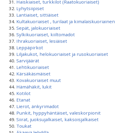
Haiskiaiset, turkkilot (Raatokuoriaiset)
Lyhytsiipiset
Lantiaiset, sittiäiset
Kultakuoriaiset , turilaat ja kimalaiskuoriainen
Sepät, jalokuoriaiset
Sylkikuoriaiset, kiiltomadot
Ihrakuoriaiset, lesiäiset
Leppäpirkot
Liljakukot, helokuoriaiset ja rusokuoriaiset
Sarvijäärät
Lehtikuoriaiset
Kärsäkäsmäiset
Kovakuoriaiset muut
Hämähäkit, lukit
Kotilot
Etanat
Lierot, änkyrimadot
Punkit, hyppyhäntäiset, valeskorpionit
Siirat, juoksujalkaiset, kaksoisjalkaiset
Toukat
Äkämiä lehdillä