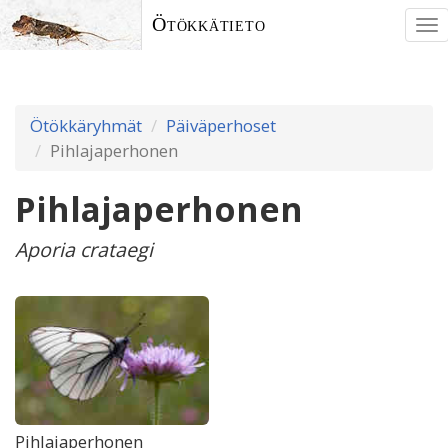
Ötökkätieto
To
nav
Ötökkäryhmät
Päiväperhoset
Pihlajaperhonen
Pihlajaperhonen
Aporia crataegi
Pihlajaperhonen