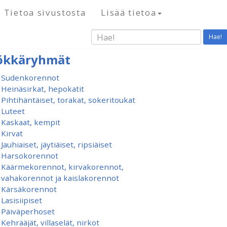
Tietoa sivustosta
Lisää tietoa
Hae!
ökkäryhmät
Sudenkorennot
Heinäsirkat, hepokatit
Pihtihäntäiset, torakat, sokeritoukat
Luteet
Kaskaat, kempit
Kirvat
Jauhiaiset, jäytiäiset, ripsiäiset
Harsokorennot
Käärmekorennot, kirvakorennot,
vahakorennot ja kaislakorennot
Kärsäkorennot
Lasisiipiset
Päiväperhoset
Kehrääjät, villaselät, nirkot