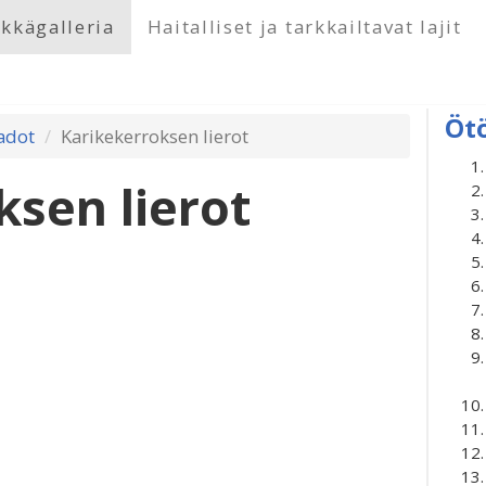
kkägalleria
Haitalliset ja tarkkailtavat lajit
Öt
adot
Karikekerroksen lierot
ksen lierot