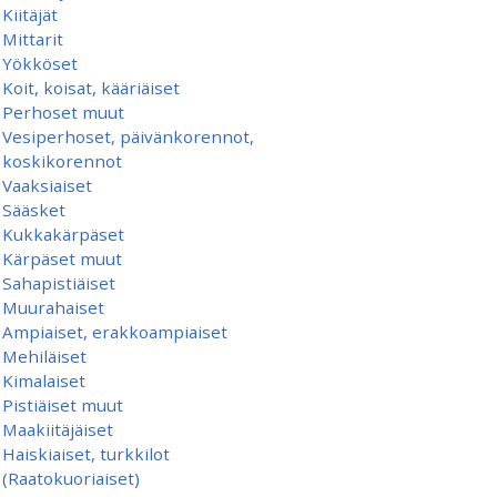
Kiitäjät
Mittarit
Yökköset
Koit, koisat, kääriäiset
Perhoset muut
Vesiperhoset, päivänkorennot,
koskikorennot
Vaaksiaiset
Sääsket
Kukkakärpäset
Kärpäset muut
Sahapistiäiset
Muurahaiset
Ampiaiset, erakkoampiaiset
Mehiläiset
Kimalaiset
Pistiäiset muut
Maakiitäjäiset
Haiskiaiset, turkkilot
(Raatokuoriaiset)