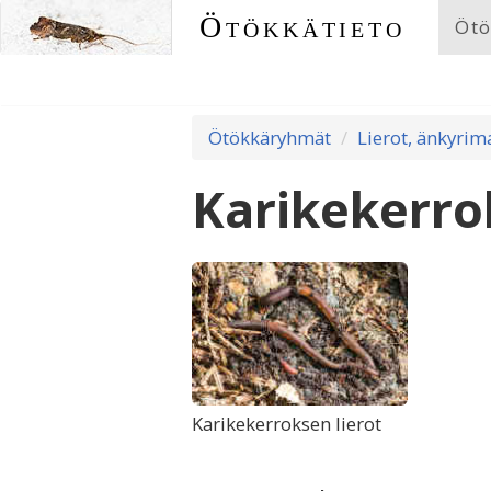
Ötökkätieto
Ötö
Ötökkäryhmät
Lierot, änkyrim
Karikekerro
Karikekerroksen lierot