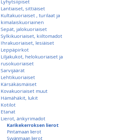
Lyhytsiipiset
Lantiaiset, sittiäiset
Kultakuoriaiset , turilaat ja
kimalaiskuoriainen
Sepät, jalokuoriaiset
Sylkikuoriaiset, kiiltomadot
Ihrakuoriaiset, lesiäiset
Leppäpirkot
Liljakukot, helokuoriaiset ja
rusokuoriaiset
Sarvijäärät
Lehtikuoriaiset
Kärsäkäsmäiset
Kovakuoriaiset muut
Hämähäkit, lukit
Kotilot
Etanat
Lierot, änkyrimadot
Karikekerroksen lierot
Pintamaan lierot
Syvänmaan lierot