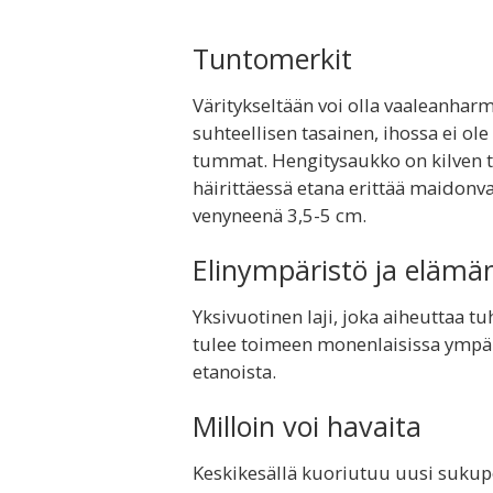
Tuntomerkit
Väritykseltään voi olla vaaleanharm
suhteellisen tasainen, ihossa ei ole 
tummat. Hengitysaukko on kilven t
häirittäessä etana erittää maidonv
venyneenä 3,5-5 cm.
Elinympäristö ja elämä
Yksivuotinen laji, joka aiheuttaa t
tulee toimeen monenlaisissa ympär
etanoista.
Milloin voi havaita
Keskikesällä kuoriutuu uusi sukupo