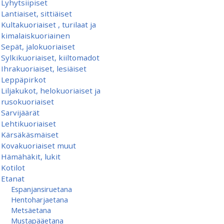
Lyhytsiipiset
Lantiaiset, sittiäiset
Kultakuoriaiset , turilaat ja
kimalaiskuoriainen
Sepät, jalokuoriaiset
Sylkikuoriaiset, kiiltomadot
Ihrakuoriaiset, lesiäiset
Leppäpirkot
Liljakukot, helokuoriaiset ja
rusokuoriaiset
Sarvijäärät
Lehtikuoriaiset
Kärsäkäsmäiset
Kovakuoriaiset muut
Hämähäkit, lukit
Kotilot
Etanat
Espanjansiruetana
Hentoharjaetana
Metsäetana
Mustapääetana