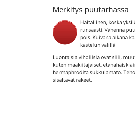
Merkitys puutarhassa
Haitallinen, koska yksil
runsaasti. Vähennä puut
pois. Kuivana aikana k
kastelun välillä.
Luontaisia vihollisia ovat siili, mu
kuten maakiitäjäiset, etanahaiski
hermaphrodita sukkulamato. Tehoka
sisältävät rakeet.