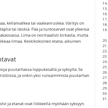
aa, kellanvalkea tai vaaleanruskea. Väritys on
täpliä tai läiskiä. Pää ja tuntosarvet ovat yleensä
akaosassa. Lima on normaalisti kirkasta, mutta
alkeaa limaa. Keskikokoinen etana, aikuinen
ntavat
uhoja puutarhassa loppukesällä ja syksyllä. Se
istöissä, ja onkin yksi runsaimmista puutarhan
lvi ja etanat ovat liikkeellä myöhään syksyyn.