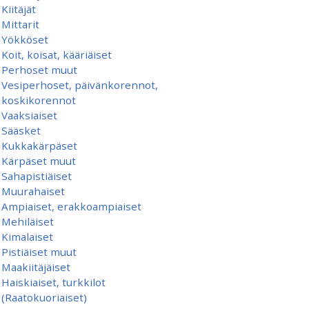
Kiitäjät
Mittarit
Yökköset
Koit, koisat, kääriäiset
Perhoset muut
Vesiperhoset, päivänkorennot,
koskikorennot
Vaaksiaiset
Sääsket
Kukkakärpäset
Kärpäset muut
Sahapistiäiset
Muurahaiset
Ampiaiset, erakkoampiaiset
Mehiläiset
Kimalaiset
Pistiäiset muut
Maakiitäjäiset
Haiskiaiset, turkkilot
(Raatokuoriaiset)