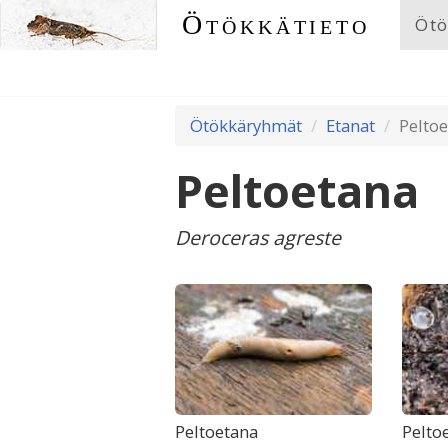
Ötökkätieto
Ötö
Ötökkäryhmät
Etanat
Pelto
Peltoetana
Deroceras agreste
Peltoetana
Pelto