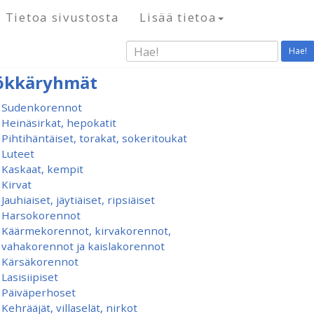
Tietoa sivustosta
Lisää tietoa
Hae!
ökkäryhmät
Sudenkorennot
Heinäsirkat, hepokatit
Pihtihäntäiset, torakat, sokeritoukat
Luteet
Kaskaat, kempit
Kirvat
Jauhiaiset, jäytiäiset, ripsiäiset
Harsokorennot
Käärmekorennot, kirvakorennot,
vahakorennot ja kaislakorennot
Kärsäkorennot
Lasisiipiset
Päiväperhoset
Kehrääjät, villaselät, nirkot