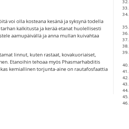
öitä voi olla kosteana kesänä ja syksynä todella
arhan kalkitusta ja kerää etanat huolellisesti
astele aamupäivällä ja anna mullan kuivahtaa
utamat linnut, kuten rastaat, kovakuoriaiset,
ainen. Etanoihin tehoaa myös Phasmarhabditis
s kemiallinen torjunta-aine on rautafosfaattia