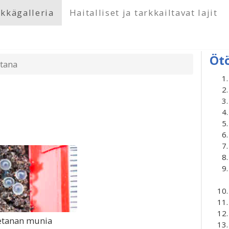
kkägalleria
Haitalliset ja tarkkailtavat lajit
Öt
etana
etanan munia