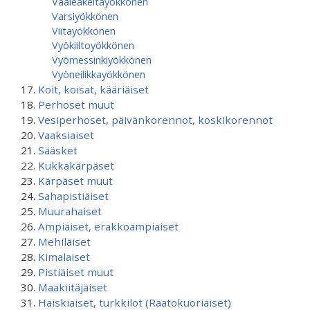
Vaaleakeltayökkönen
Varsiyökkönen
Viitayökkönen
Vyökiiltoyökkönen
Vyömessinkiyökkönen
Vyöneilikkayökkönen
Koit, koisat, kääriäiset
Perhoset muut
Vesiperhoset, päivänkorennot, koskikorennot
Vaaksiaiset
Sääsket
Kukkakärpäset
Kärpäset muut
Sahapistiäiset
Muurahaiset
Ampiaiset, erakkoampiaiset
Mehiläiset
Kimalaiset
Pistiäiset muut
Maakiitäjäiset
Haiskiaiset, turkkilot (Raatokuoriaiset)