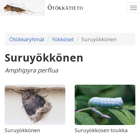
Ötökkätieto
To
nav
Ötökkäryhmät
Yökköset
Suruyökkönen
Suruyökkönen
Amphipyra perflua
Suruyökkönen
Suruyökkösen toukka