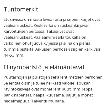
Tuntomerkit
Etusiivissä on musta leveä raita ja siipien kärjet ovat
vaaleanruskeat. Keskiselkä on ruskeankirjavan
karvoituksen peitossa. Takasiivet ovat
vaaleanruskeat. Vaaleanvihreällä toukalla on
valkoinen ohut juova kyljessä ja siinä on pieniä
tummia pisteitä. Aikuisen perhosen siipien kärkiväli
44-53 mm.
Elinympäristö ja elämäntavat
Puutarhojen ja puistojen sekä lehtimetsien perhonen.
Se lentää öisin ja tulee herkästi valolle. Toukan
ravintokasveja ovat monet lehtipuut, mm. leppä,
pähkinäpensas, haapa, kuusama, pajut ja monet
hedelmäpuut. Talvehtii munana.