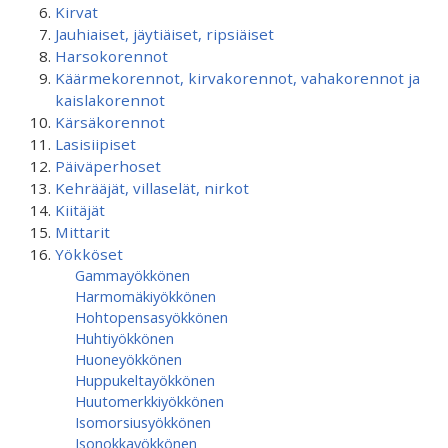
Kirvat
Jauhiaiset, jäytiäiset, ripsiäiset
Harsokorennot
Käärmekorennot, kirvakorennot, vahakorennot ja
kaislakorennot
Kärsäkorennot
Lasisiipiset
Päiväperhoset
Kehrääjät, villaselät, nirkot
Kiitäjät
Mittarit
Yökköset
Gammayökkönen
Harmomäkiyökkönen
Hohtopensasyökkönen
Huhtiyökkönen
Huoneyökkönen
Huppukeltayökkönen
Huutomerkkiyökkönen
Isomorsiusyökkönen
Isonokkayökkönen