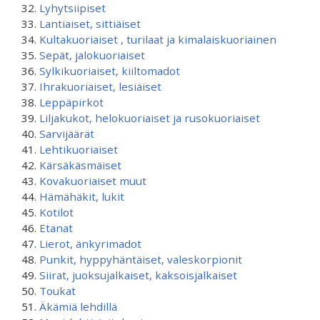
Lyhytsiipiset
Lantiaiset, sittiäiset
Kultakuoriaiset , turilaat ja kimalaiskuoriainen
Sepät, jalokuoriaiset
Sylkikuoriaiset, kiiltomadot
Ihrakuoriaiset, lesiäiset
Leppäpirkot
Liljakukot, helokuoriaiset ja rusokuoriaiset
Sarvijäärät
Lehtikuoriaiset
Kärsäkäsmäiset
Kovakuoriaiset muut
Hämähäkit, lukit
Kotilot
Etanat
Lierot, änkyrimadot
Punkit, hyppyhäntäiset, valeskorpionit
Siirat, juoksujalkaiset, kaksoisjalkaiset
Toukat
Äkämiä lehdillä