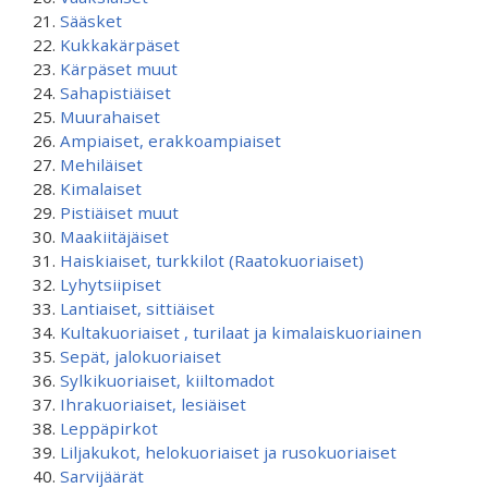
Sääsket
Kukkakärpäset
Kärpäset muut
Sahapistiäiset
Muurahaiset
Ampiaiset, erakkoampiaiset
Mehiläiset
Kimalaiset
Pistiäiset muut
Maakiitäjäiset
Haiskiaiset, turkkilot (Raatokuoriaiset)
Lyhytsiipiset
Lantiaiset, sittiäiset
Kultakuoriaiset , turilaat ja kimalaiskuoriainen
Sepät, jalokuoriaiset
Sylkikuoriaiset, kiiltomadot
Ihrakuoriaiset, lesiäiset
Leppäpirkot
Liljakukot, helokuoriaiset ja rusokuoriaiset
Sarvijäärät