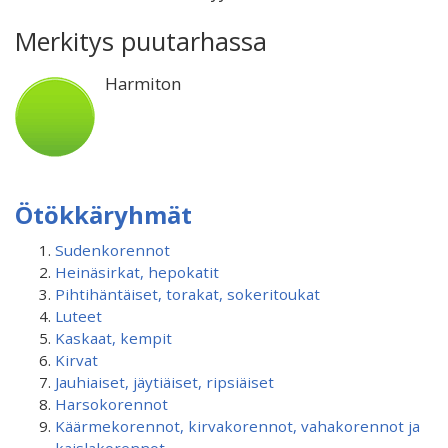
Merkitys puutarhassa
Harmiton
Ötökkäryhmät
Sudenkorennot
Heinäsirkat, hepokatit
Pihtihäntäiset, torakat, sokeritoukat
Luteet
Kaskaat, kempit
Kirvat
Jauhiaiset, jäytiäiset, ripsiäiset
Harsokorennot
Käärmekorennot, kirvakorennot, vahakorennot ja