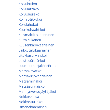
Koivuhiilikoi
Koivulattakoi
Koivuseulakoi
Kolmiotikkukoi
Korulahokoi
Koukkuhaahtikoi
Kuismakiiltokääriäinen
Kultaleukanen
Kuusenkäpykääriäinen
Laikkutalvikääriäinen
Litukkasurviaiskoi
Loistopäistärkoi
Luumunmarjakääriäinen
Metsäkevätkoi
Metsäkirjokääriäinen
Metsämiinakoi
Metsäsurviaiskoi
Männynversojäytäjäkoi
Nokkoskoisa
Nokkostuikekoi
Omenakääriäinen