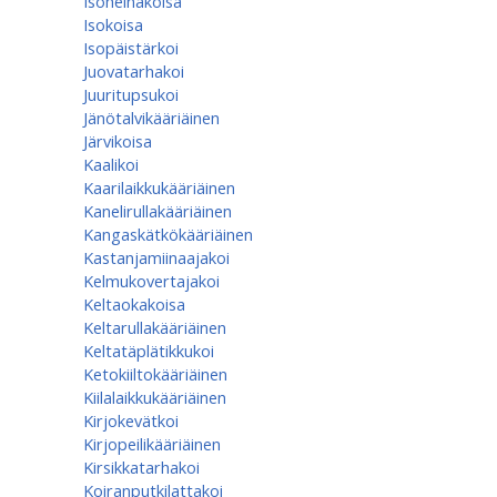
Isoheinäkoisa
Isokoisa
Isopäistärkoi
Juovatarhakoi
Juuritupsukoi
Jänötalvikääriäinen
Järvikoisa
Kaalikoi
Kaarilaikkukääriäinen
Kanelirullakääriäinen
Kangaskätkökääriäinen
Kastanjamiinaajakoi
Kelmukovertajakoi
Keltaokakoisa
Keltarullakääriäinen
Keltatäplätikkukoi
Ketokiiltokääriäinen
Kiilalaikkukääriäinen
Kirjokevätkoi
Kirjopeilikääriäinen
Kirsikkatarhakoi
Koiranputkilattakoi