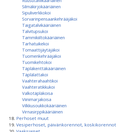
Ruusutalvikääriäinen
Silmäkirjokääriäinen
Sipuliverkkokoi
Sorvarinpensaankehrääjäkoi
Taigatalvikääriäinen
Talvitupsukoi
Tammikiiltokääriäinen
Tarhatuikekoi
Tomaattijäytäjäkoi
Tuomenkehrääjäkoi
Tuomikehtokoi
Täpläkenttäkääriäinen
Täplälattakoi
Vaahterahaahtikoi
Vaahteratikkukoi
Valkotäpläkoisa
Viinimarjakoisa
Vilkkusoukkokääriäinen
Virnasirppikääriäinen
Perhoset muut
Vesiperhoset, päivänkorennot, koskikorennot
Vaaksiaiset