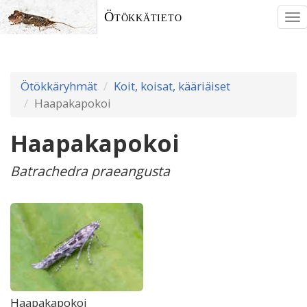
Ötökkätieto
To
nav
Ötökkäryhmät
Koit, koisat, kääriäiset
Haapakapokoi
Haapakapokoi
Batrachedra praeangusta
Haapakapokoi