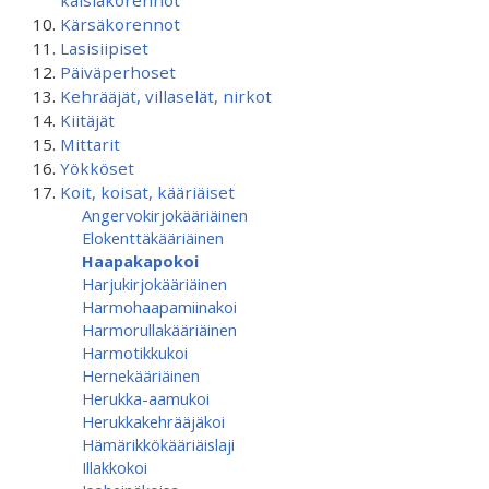
kaislakorennot
Kärsäkorennot
Lasisiipiset
Päiväperhoset
Kehrääjät, villaselät, nirkot
Kiitäjät
Mittarit
Yökköset
Koit, koisat, kääriäiset
Angervokirjokääriäinen
Elokenttäkääriäinen
Haapakapokoi
Harjukirjokääriäinen
Harmohaapamiinakoi
Harmorullakääriäinen
Harmotikkukoi
Hernekääriäinen
Herukka-aamukoi
Herukkakehrääjäkoi
Hämärikkökääriäislaji
Illakkokoi