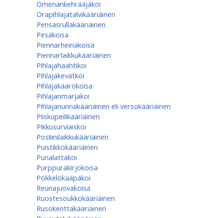
Omenan­kehrääjä­koi
Orapihlajatalvikääriäinen
Pensasrullakääriäinen
Pesäkoisa
Piennarheinäkoisa
Piennarlaikkukääriäinen
Pihlajahaahtikoi
Pihlajakevätkoi
Pihlajakäärökoisa
Pihlajanmarjakoi
Pihlajanunnakääriäinen eli versokääriäinen
Piiskupeilikääriäinen
Pikkusurviaiskoi
Posliinilaikkukääriäinen
Puistikkokääriäinen
Punalattakoi
Purppurakirjokoisa
Pökkelökääpäkoi
Reunajuovakoisa
Ruostesoukkokääriäinen
Rusokenttäkääriäinen