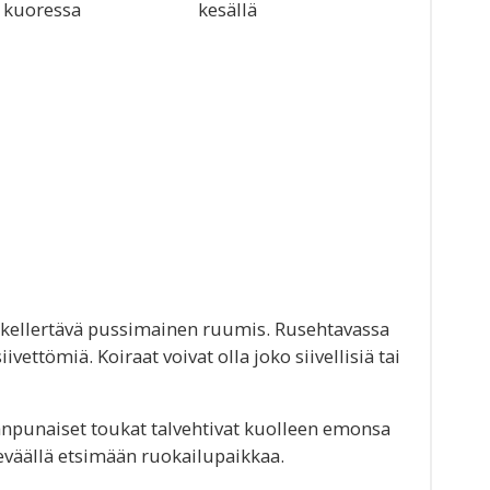
 kuoressa
kesällä
kellertävä pussimainen ruumis. Rusehtavassa
vettömiä. Koiraat voivat olla joko siivellisiä tai
anpunaiset toukat talvehtivat kuolleen emonsa
 keväällä etsimään ruokailupaikkaa.