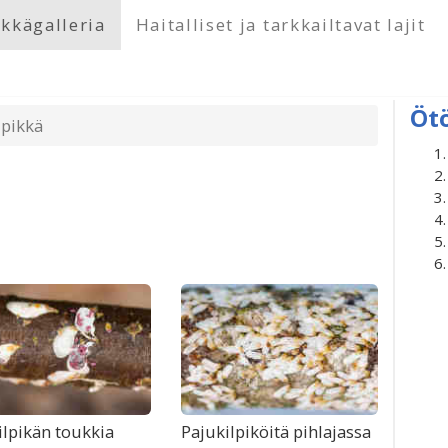
kkägalleria
Haitalliset ja tarkkailtavat lajit
Öt
lpikkä
ilpikän toukkia
Pajukilpiköitä pihlajassa