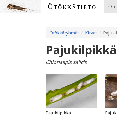
Ötökkätieto
Ötö
Ötökkäryhmät
Kirvat
Pajuki
Pajukilpikkä
Chionaspis salicis
Pajukilpikkä
Pajuk