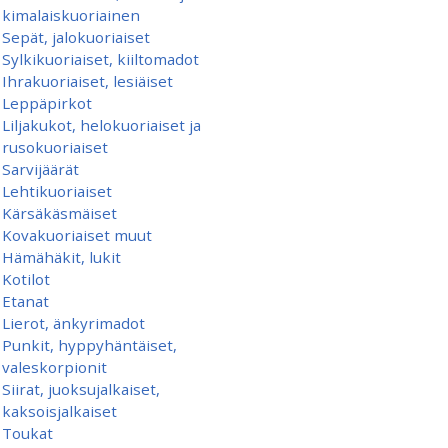
kimalaiskuoriainen
Sepät, jalokuoriaiset
Sylkikuoriaiset, kiiltomadot
Ihrakuoriaiset, lesiäiset
Leppäpirkot
Liljakukot, helokuoriaiset ja
rusokuoriaiset
Sarvijäärät
Lehtikuoriaiset
Kärsäkäsmäiset
Kovakuoriaiset muut
Hämähäkit, lukit
Kotilot
Etanat
Lierot, änkyrimadot
Punkit, hyppyhäntäiset,
valeskorpionit
Siirat, juoksujalkaiset,
kaksoisjalkaiset
Toukat