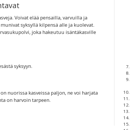
ntavat
veja. Voivat elää pensailla, varvuilla ja
munivat syksyllä kilpensä alle ja kuolevat.
rvasukupolvi, joka hakeutuu isäntäkasville
esästä syksyyn.
ä on nuorissa kasveissa paljon, ne voi harjata
nta on harvoin tarpeen.