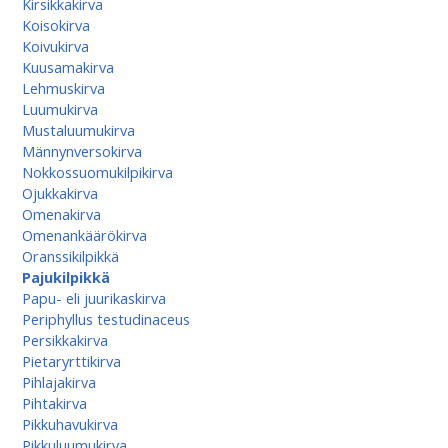
Kirsikkakirva
Koisokirva
Koivukirva
Kuusamakirva
Lehmuskirva
Luumukirva
Mustaluumukirva
Männynversokirva
Nokkossuomukilpikirva
Ojukkakirva
Omenakirva
Omenankäärökirva
Oranssikilpikkä
Pajukilpikkä
Papu- eli juurikaskirva
Periphyllus testudinaceus
Persikkakirva
Pietaryrttikirva
Pihlajakirva
Pihtakirva
Pikkuhavukirva
Pikkuluumukirva