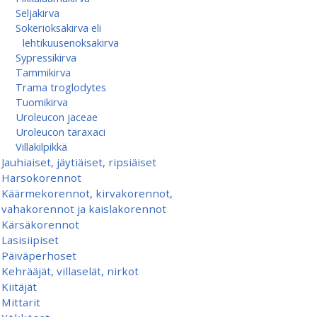
Seljakirva
Sokerioksakirva eli
lehtikuusenoksakirva
Sypressikirva
Tammikirva
Trama troglodytes
Tuomikirva
Uroleucon jaceae
Uroleucon taraxaci
Villakilpikkä
Jauhiaiset, jäytiäiset, ripsiäiset
Harsokorennot
Käärmekorennot, kirvakorennot,
vahakorennot ja kaislakorennot
Kärsäkorennot
Lasisiipiset
Päiväperhoset
Kehrääjät, villaselät, nirkot
Kiitäjät
Mittarit