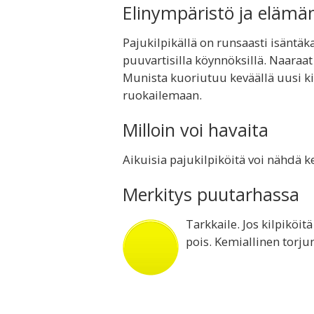
Elinympäristö ja elämä
Pajukilpikällä on runsaasti isäntäkas
puuvartisilla köynnöksillä. Naaraat 
Munista kuoriutuu keväällä uusi ki
ruokailemaan.
Milloin voi havaita
Aikuisia pajukilpiköitä voi nähdä k
Merkitys puutarhassa
Tarkkaile. Jos kilpiköit
pois. Kemiallinen torju