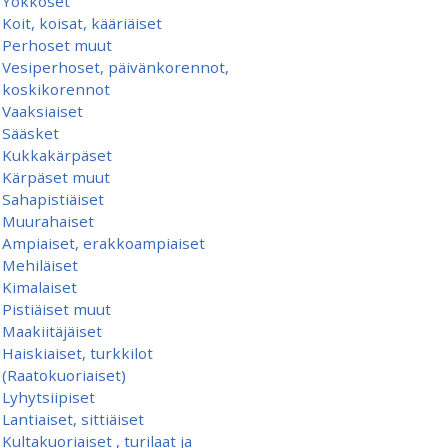
Yökköset
Koit, koisat, kääriäiset
Perhoset muut
Vesiperhoset, päivänkorennot,
koskikorennot
Vaaksiaiset
Sääsket
Kukkakärpäset
Kärpäset muut
Sahapistiäiset
Muurahaiset
Ampiaiset, erakkoampiaiset
Mehiläiset
Kimalaiset
Pistiäiset muut
Maakiitäjäiset
Haiskiaiset, turkkilot
(Raatokuoriaiset)
Lyhytsiipiset
Lantiaiset, sittiäiset
Kultakuoriaiset , turilaat ja