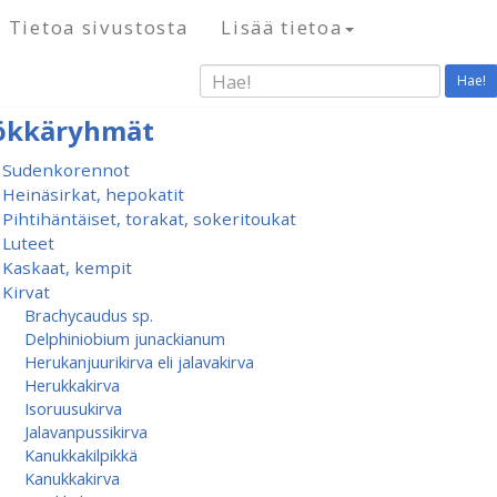
Tietoa sivustosta
Lisää tietoa
Hae!
ökkäryhmät
Sudenkorennot
Heinäsirkat, hepokatit
Pihtihäntäiset, torakat, sokeritoukat
Luteet
Kaskaat, kempit
Kirvat
Brachycaudus sp.
Delphiniobium junackianum
Herukanjuurikirva eli jalavakirva
Herukkakirva
Isoruusukirva
Jalavanpussikirva
Kanukkakilpikkä
Kanukkakirva