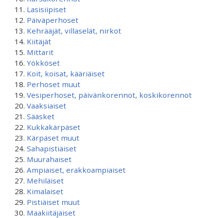
Lasisiipiset
Päiväperhoset
Kehrääjät, villaselät, nirkot
Kiitäjät
Mittarit
Yökköset
Koit, koisat, kääriäiset
Perhoset muut
Vesiperhoset, päivänkorennot, koskikorennot
Vaaksiaiset
Sääsket
Kukkakärpäset
Kärpäset muut
Sahapistiäiset
Muurahaiset
Ampiaiset, erakkoampiaiset
Mehiläiset
Kimalaiset
Pistiäiset muut
Maakiitäjäiset