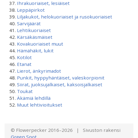
Ihrakuoriaiset, lesiäiset
Leppäpirkot
Liljakukot, helokuoriaiset ja rusokuoriaiset
Sarvijäärät
Lehtikuoriaiset
Kärsäkäsmäiset
Kovakuoriaiset muut
Hämähäkit, lukit
Kotilot
Etanat
Lierot, änkyrimadot
Punkit, hyppyhäntäiset, valeskorpionit
Siirat, juoksujalkaiset, kaksoisjalkaiset
Toukat
Äkämiä lehdillä
Muut lehtivioitukset
© Flowerpecker 2016–2026 | Sivuston rakensi
Green Spot