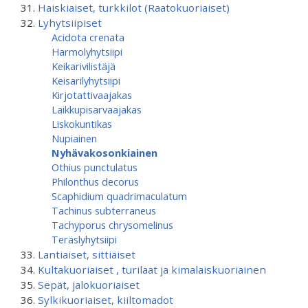
Haiskiaiset, turkkilot (Raatokuoriaiset)
Lyhytsiipiset
Acidota crenata
Harmolyhytsiipi
Keikarivilistäjä
Keisarilyhytsiipi
Kirjotattivaajakas
Laikkupisarvaajakas
Liskokuntikas
Nupiainen
Nyhävakosonkiainen
Othius punctulatus
Philonthus decorus
Scaphidium quadrimaculatum
Tachinus subterraneus
Tachyporus chrysomelinus
Teräslyhytsiipi
Lantiaiset, sittiäiset
Kultakuoriaiset , turilaat ja kimalaiskuoriainen
Sepät, jalokuoriaiset
Sylkikuoriaiset, kiiltomadot