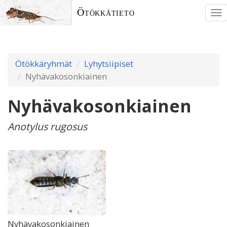
Ötökkätieto
To
nav
Ötökkäryhmät
Lyhytsiipiset
Nyhävakosonkiainen
Nyhävakosonkiainen
Anotylus rugosus
Nyhävakosonkiainen