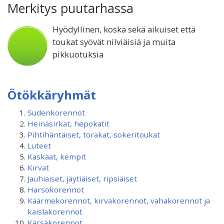
Merkitys puutarhassa
Hyödyllinen, koska sekä aikuiset että
toukat syövät nilviäisiä ja muita
pikkuotuksia
Ötökkäryhmät
Sudenkorennot
Heinäsirkat, hepokatit
Pihtihäntäiset, torakat, sokeritoukat
Luteet
Kaskaat, kempit
Kirvat
Jauhiaiset, jäytiäiset, ripsiäiset
Harsokorennot
Käärmekorennot, kirvakorennot, vahakorennot ja
kaislakorennot
Kärsäkorennot