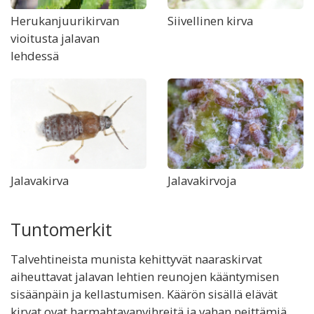
Herukanjuurikirvan
Siivellinen kirva
vioitusta jalavan
lehdessä
Jalavakirva
Jalavakirvoja
Tuntomerkit
Talvehtineista munista kehittyvät naaraskirvat
aiheuttavat jalavan lehtien reunojen kääntymisen
sisäänpäin ja kellastumisen. Käärön sisällä elävät
kirvat ovat harmahtavanvihreitä ja vahan peittämiä.