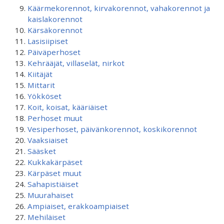
Käärmekorennot, kirvakorennot, vahakorennot ja
kaislakorennot
Kärsäkorennot
Lasisiipiset
Päiväperhoset
Kehrääjät, villaselät, nirkot
Kiitäjät
Mittarit
Yökköset
Koit, koisat, kääriäiset
Perhoset muut
Vesiperhoset, päivänkorennot, koskikorennot
Vaaksiaiset
Sääsket
Kukkakärpäset
Kärpäset muut
Sahapistiäiset
Muurahaiset
Ampiaiset, erakkoampiaiset
Mehiläiset