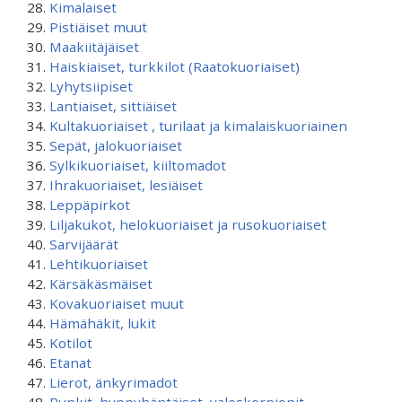
Kimalaiset
Pistiäiset muut
Maakiitäjäiset
Haiskiaiset, turkkilot (Raatokuoriaiset)
Lyhytsiipiset
Lantiaiset, sittiäiset
Kultakuoriaiset , turilaat ja kimalaiskuoriainen
Sepät, jalokuoriaiset
Sylkikuoriaiset, kiiltomadot
Ihrakuoriaiset, lesiäiset
Leppäpirkot
Liljakukot, helokuoriaiset ja rusokuoriaiset
Sarvijäärät
Lehtikuoriaiset
Kärsäkäsmäiset
Kovakuoriaiset muut
Hämähäkit, lukit
Kotilot
Etanat
Lierot, änkyrimadot