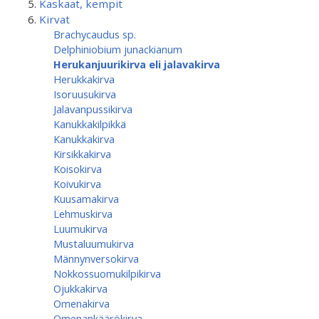
Kaskaat, kempit
Kirvat
Brachycaudus sp.
Delphiniobium junackianum
Herukanjuurikirva eli jalavakirva
Herukkakirva
Isoruusukirva
Jalavanpussikirva
Kanukkakilpikkä
Kanukkakirva
Kirsikkakirva
Koisokirva
Koivukirva
Kuusamakirva
Lehmuskirva
Luumukirva
Mustaluumukirva
Männynversokirva
Nokkossuomukilpikirva
Ojukkakirva
Omenakirva
Omenankäärökirva