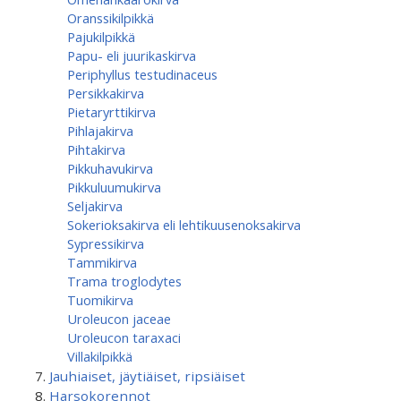
Oranssikilpikkä
Pajukilpikkä
Papu- eli juurikaskirva
Periphyllus testudinaceus
Persikkakirva
Pietaryrttikirva
Pihlajakirva
Pihtakirva
Pikkuhavukirva
Pikkuluumukirva
Seljakirva
Sokerioksakirva eli lehtikuusenoksakirva
Sypressikirva
Tammikirva
Trama troglodytes
Tuomikirva
Uroleucon jaceae
Uroleucon taraxaci
Villakilpikkä
Jauhiaiset, jäytiäiset, ripsiäiset
Harsokorennot