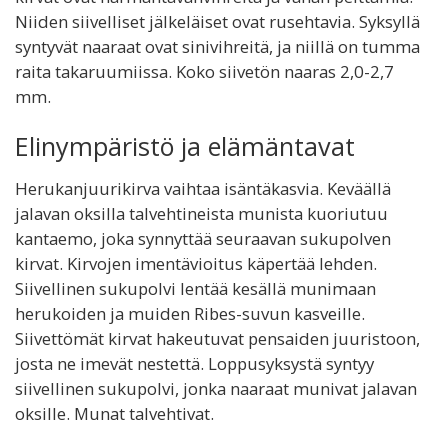
Niiden siivelliset jälkeläiset ovat rusehtavia. Syksyllä
syntyvät naaraat ovat sinivihreitä, ja niillä on tumma
raita takaruumiissa. Koko siivetön naaras 2,0-2,7
mm.
Elinympäristö ja elämäntavat
Herukanjuurikirva vaihtaa isäntäkasvia. Keväällä
jalavan oksilla talvehtineista munista kuoriutuu
kantaemo, joka synnyttää seuraavan sukupolven
kirvat. Kirvojen imentävioitus käpertää lehden.
Siivellinen sukupolvi lentää kesällä munimaan
herukoiden ja muiden Ribes-suvun kasveille.
Siivettömät kirvat hakeutuvat pensaiden juuristoon,
josta ne imevät nestettä. Loppusyksystä syntyy
siivellinen sukupolvi, jonka naaraat munivat jalavan
oksille. Munat talvehtivat.