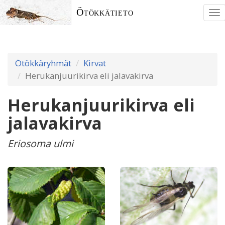
Ötökkätieto
To
nav
Ötökkäryhmät
Kirvat
Herukanjuurikirva eli jalavakirva
Herukanjuurikirva eli
jalavakirva
Eriosoma ulmi