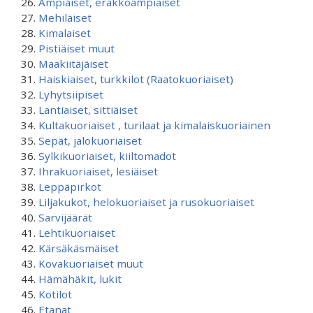
Ampiaiset, erakkoampiaiset
Mehiläiset
Kimalaiset
Pistiäiset muut
Maakiitäjäiset
Haiskiaiset, turkkilot (Raatokuoriaiset)
Lyhytsiipiset
Lantiaiset, sittiäiset
Kultakuoriaiset , turilaat ja kimalaiskuoriainen
Sepät, jalokuoriaiset
Sylkikuoriaiset, kiiltomadot
Ihrakuoriaiset, lesiäiset
Leppäpirkot
Liljakukot, helokuoriaiset ja rusokuoriaiset
Sarvijäärät
Lehtikuoriaiset
Kärsäkäsmäiset
Kovakuoriaiset muut
Hämähäkit, lukit
Kotilot
Etanat