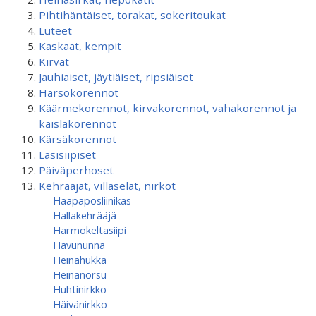
Pihtihäntäiset, torakat, sokeritoukat
Luteet
Kaskaat, kempit
Kirvat
Jauhiaiset, jäytiäiset, ripsiäiset
Harsokorennot
Käärmekorennot, kirvakorennot, vahakorennot ja
kaislakorennot
Kärsäkorennot
Lasisiipiset
Päiväperhoset
Kehrääjät, villaselät, nirkot
Haapaposliinikas
Hallakehrääjä
Harmokeltasiipi
Havununna
Heinähukka
Heinänorsu
Huhtinirkko
Häivänirkko