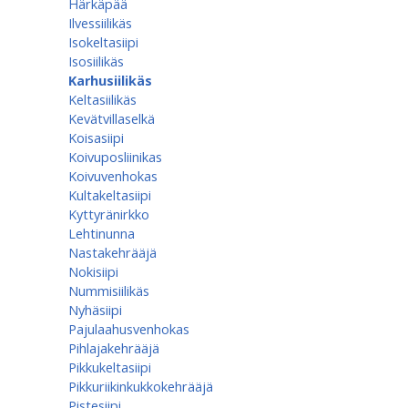
Härkäpää
Ilvessiilikäs
Isokeltasiipi
Isosiilikäs
Karhusiilikäs
Keltasiilikäs
Kevätvillaselkä
Koisasiipi
Koivuposliinikas
Koivuvenhokas
Kultakeltasiipi
Kyttyränirkko
Lehtinunna
Nastakehrääjä
Nokisiipi
Nummisiilikäs
Nyhäsiipi
Pajulaahusvenhokas
Pihlajakehrääjä
Pikkukeltasiipi
Pikkuriikinkukkokehrääjä
Pistesiipi