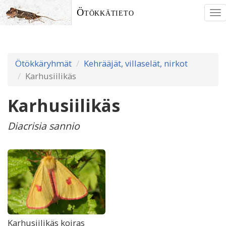
Ötökkätieto
To
nav
Ötökkäryhmät
Kehrääjät, villaselät, nirkot
Karhusiilikäs
Karhusiilikäs
Diacrisia sannio
Karhusiilikäs koiras