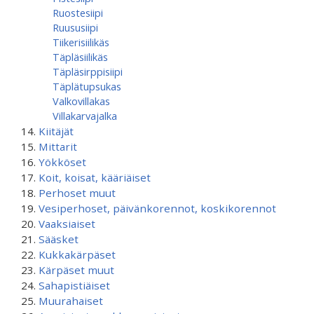
Ruostesiipi
Ruususiipi
Tiikerisiilikäs
Täpläsiilikäs
Täpläsirppisiipi
Täplätupsukas
Valkovillakas
Villakarvajalka
Kiitäjät
Mittarit
Yökköset
Koit, koisat, kääriäiset
Perhoset muut
Vesiperhoset, päivänkorennot, koskikorennot
Vaaksiaiset
Sääsket
Kukkakärpäset
Kärpäset muut
Sahapistiäiset
Muurahaiset