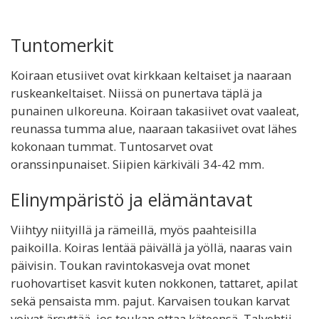
Tuntomerkit
Koiraan etusiivet ovat kirkkaan keltaiset ja naaraan
ruskeankeltaiset. Niissä on punertava täplä ja
punainen ulkoreuna. Koiraan takasiivet ovat vaaleat,
reunassa tumma alue, naaraan takasiivet ovat lähes
kokonaan tummat. Tuntosarvet ovat
oranssinpunaiset. Siipien kärkiväli 34-42 mm.
Elinympäristö ja elämäntavat
Viihtyy niityillä ja rämeillä, myös paahteisilla
paikoilla. Koiras lentää päivällä ja yöllä, naaras vain
päivisin. Toukan ravintokasveja ovat monet
ruohovartiset kasvit kuten nokkonen, tattaret, apilat
sekä pensaista mm. pajut. Karvaisen toukan karvat
voivat ärsyttää, jos toukan ottaa käteensä. Talvehtii