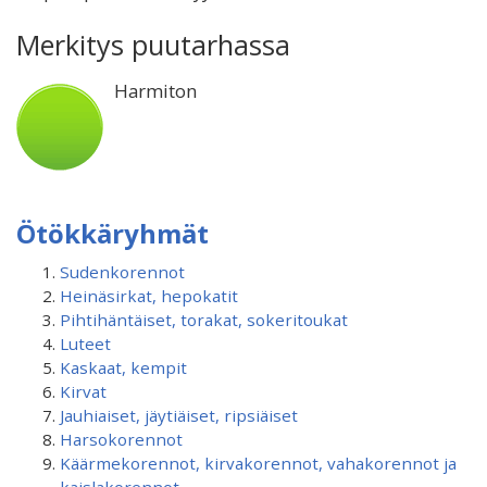
Merkitys puutarhassa
Harmiton
Ötökkäryhmät
Sudenkorennot
Heinäsirkat, hepokatit
Pihtihäntäiset, torakat, sokeritoukat
Luteet
Kaskaat, kempit
Kirvat
Jauhiaiset, jäytiäiset, ripsiäiset
Harsokorennot
Käärmekorennot, kirvakorennot, vahakorennot ja