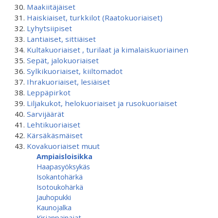
Maakiitäjäiset
Haiskiaiset, turkkilot (Raatokuoriaiset)
Lyhytsiipiset
Lantiaiset, sittiäiset
Kultakuoriaiset , turilaat ja kimalaiskuoriainen
Sepät, jalokuoriaiset
Sylkikuoriaiset, kiiltomadot
Ihrakuoriaiset, lesiäiset
Leppäpirkot
Liljakukot, helokuoriaiset ja rusokuoriaiset
Sarvijäärät
Lehtikuoriaiset
Kärsäkäsmäiset
Kovakuoriaiset muut
Ampiaisloisikka
Haapasyöksykäs
Isokantohärkä
Isotoukohärkä
Jauhopukki
Kaunojalka
Kirjanpainajat