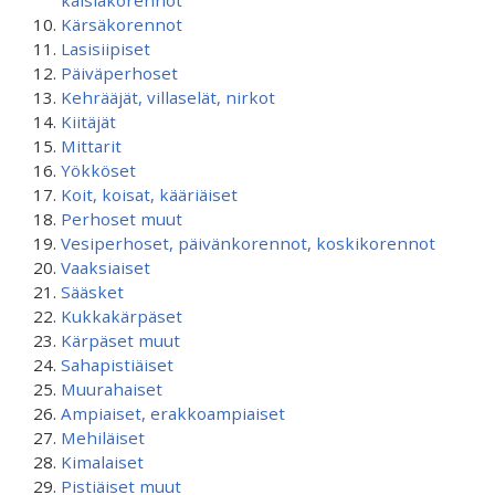
kaislakorennot
Kärsäkorennot
Lasisiipiset
Päiväperhoset
Kehrääjät, villaselät, nirkot
Kiitäjät
Mittarit
Yökköset
Koit, koisat, kääriäiset
Perhoset muut
Vesiperhoset, päivänkorennot, koskikorennot
Vaaksiaiset
Sääsket
Kukkakärpäset
Kärpäset muut
Sahapistiäiset
Muurahaiset
Ampiaiset, erakkoampiaiset
Mehiläiset
Kimalaiset
Pistiäiset muut