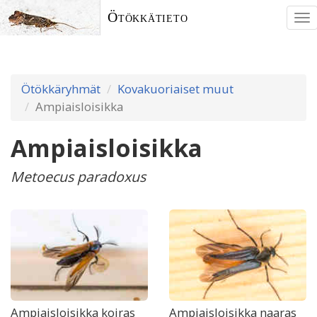
Ötökkätieto
To
nav
Ötökkäryhmät
Kovakuoriaiset muut
Ampiaisloisikka
Ampiaisloisikka
Metoecus paradoxus
Ampiaisloisikka koiras
Ampiaisloisikka naaras