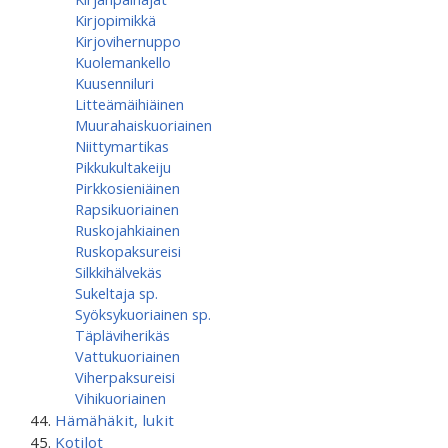
Kirjopimikkä
Kirjovihernuppo
Kuolemankello
Kuusenniluri
Litteämäihiäinen
Muurahaiskuoriainen
Niittymartikas
Pikkukultakeiju
Pirkkosieniäinen
Rapsikuoriainen
Ruskojahkiainen
Ruskopaksureisi
Silkkihälvekäs
Sukeltaja sp.
Syöksykuoriainen sp.
Täpläviherikäs
Vattukuoriainen
Viherpaksureisi
Vihikuoriainen
Hämähäkit, lukit
Kotilot