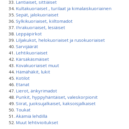
Lantiaiset, sittiäiset
Kultakuoriaiset , turilaat ja kimalaiskuoriainen
Sepät, jalokuoriaiset
Sylkikuoriaiset, kiiltomadot
Ihrakuoriaiset, lesiäiset
Leppäpirkot
Liljakukot, helokuoriaiset ja rusokuoriaiset
Sarvijäärät
Lehtikuoriaiset
Kärsäkäsmäiset
Kovakuoriaiset muut
Hämähäkit, lukit
Kotilot
Etanat
Lierot, änkyrimadot
Punkit, hyppyhäntäiset, valeskorpionit
Siirat, juoksujalkaiset, kaksoisjalkaiset
Toukat
Äkämiä lehdillä
Muut lehtivioitukset