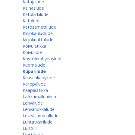
Katajalude
Keihäslude
Ketokirkilude
Ketolude
Ketosamettilude
Kirjokauluslude
Kirjokunttalude
Koivulatikka
Koivulude
Kosteikkohyppylude
Kuomalude
Kuparilude
Kuusenkäpylude
Kärppälude
Kääpälatikka
Laikkumalluainen
Lehvälude
Lehvänokkalude
Leveäsammallude
Luhtatikarilude
Luisturi
Marjalude