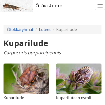
Ötökkätieto
To
nav
Ötökkäryhmät
Luteet
Kuparilude
Kuparilude
Carpocoris purpureipennis
Kuparilude
Kupariluteen nymfi