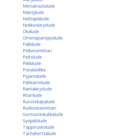
Metsäruutulude
Mäntylude
Nelitäplälude
Nokkoskirjolude
Okalude
Omenapamppulude
Pallelude
Peilivesimittari
Peltolude
Piikkilude
Punalatikka
Pyjamalude
Pähkämölude
Rantakirjolude
Ritarilude
Ruostekäpylude
Ruskovesimittari
Sormustinkukkalude
Sysipiilolude
Tappiruskolude
Tarhaherttalude