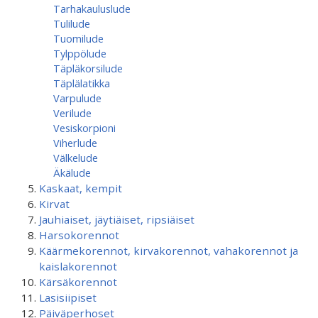
Tarhakauluslude
Tulilude
Tuomilude
Tylppölude
Täpläkorsilude
Täplälatikka
Varpulude
Verilude
Vesiskorpioni
Viherlude
Välkelude
Äkälude
Kaskaat, kempit
Kirvat
Jauhiaiset, jäytiäiset, ripsiäiset
Harsokorennot
Käärmekorennot, kirvakorennot, vahakorennot ja
kaislakorennot
Kärsäkorennot
Lasisiipiset
Päiväperhoset