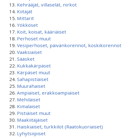
Kehrääjät, villaselät, nirkot
Kiitäjät
Mittarit
Yökköset
Koit, koisat, kääriäiset
Perhoset muut
Vesiperhoset, päivänkorennot, koskikorennot
Vaaksiaiset
Sääsket
Kukkakärpäset
Kärpäset muut
Sahapistiäiset
Muurahaiset
Ampiaiset, erakkoampiaiset
Mehiläiset
Kimalaiset
Pistiäiset muut
Maakiitäjäiset
Haiskiaiset, turkkilot (Raatokuoriaiset)
Lyhytsiipiset