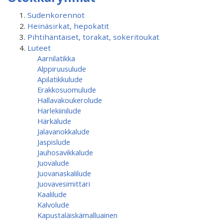
Sudenkorennot
Heinäsirkat, hepokatit
Pihtihäntäiset, torakat, sokeritoukat
Luteet
Aarnilatikka
Alppiruusulude
Apilatikkulude
Erakkosuomulude
Hallavakoukerolude
Harlekiinilude
Härkälude
Jalavanokkalude
Jaspislude
Jauhosavikkalude
Juovalude
Juovanaskalilude
Juovavesimittari
Kaalilude
Kalvolude
Kapustaläiskämalluainen