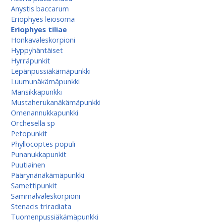
Anystis baccarum
Eriophyes leiosoma
Eriophyes tiliae
Honkavaleskorpioni
Hyppyhäntäiset
Hyrräpunkit
Lepänpussiäkämäpunkki
Luumunäkämäpunkki
Mansikkapunkki
Mustaherukanäkämäpunkki
Omenannukkapunkki
Orchesella sp
Petopunkit
Phyllocoptes populi
Punanukkapunkit
Puutiainen
Päärynänäkämäpunkki
Samettipunkit
Sammalvaleskorpioni
Stenacis triradiata
Tuomenpussiäkämä­punkki