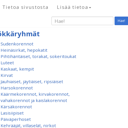
Tietoa sivustosta
Lisää tietoa
Hae!
ökkäryhmät
Sudenkorennot
Heinäsirkat, hepokatit
Pihtihäntäiset, torakat, sokeritoukat
Luteet
Kaskaat, kempit
Kirvat
Jauhiaiset, jäytiäiset, ripsiäiset
Harsokorennot
Käärmekorennot, kirvakorennot,
vahakorennot ja kaislakorennot
Kärsäkorennot
Lasisiipiset
Päiväperhoset
Kehrääjät, villaselät, nirkot