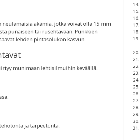
n neulamaisia äkämiä, jotka voivat olla 15 mm
eästä punaiseen tai rusehtavaan. Punkkien
nsaavat lehden pintasolukon kasvun.
ntavat
siirtyy munimaan lehtisilmuihin keväällä.
ssa.
tehotonta ja tarpeetonta.