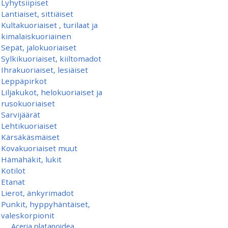
Lyhytsiipiset
Lantiaiset, sittiäiset
Kultakuoriaiset , turilaat ja
kimalaiskuoriainen
Sepät, jalokuoriaiset
Sylkikuoriaiset, kiiltomadot
Ihrakuoriaiset, lesiäiset
Leppäpirkot
Liljakukot, helokuoriaiset ja
rusokuoriaiset
Sarvijäärät
Lehtikuoriaiset
Kärsäkäsmäiset
Kovakuoriaiset muut
Hämähäkit, lukit
Kotilot
Etanat
Lierot, änkyrimadot
Punkit, hyppyhäntäiset,
valeskorpionit
Aceria platanoidea