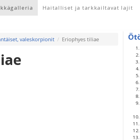
kkägalleria
Haitalliset ja tarkkailtavat lajit
Öt
ntäiset, valeskorpionit
Eriophyes tiliae
liae