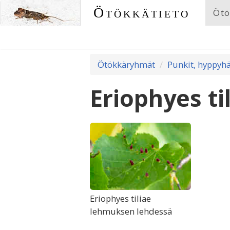
Ötökkätieto
Ötö
Ötökkäryhmät
Punkit, hyppyhä
Eriophyes ti
Eriophyes tiliae
lehmuksen lehdessä