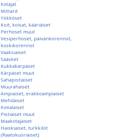
Kiitäjät
Mittarit
Yökköset
Koit, koisat, kääriäiset
Perhoset muut
Vesiperhoset, päivänkorennot,
koskikorennot
Vaaksiaiset
Sääsket
Kukkakärpäset
Kärpäset muut
Sahapistiäiset
Muurahaiset
Ampiaiset, erakkoampiaiset
Mehiläiset
Kimalaiset
Pistiäiset muut
Maakiitäjäiset
Haiskiaiset, turkkilot
(Raatokuoriaiset)