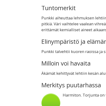
Tuntomerkit
Punkki aiheuttaa lehmuksen lehtii
pitkiä. Väri vaihtelee vaalean vihr
erittämät kemialliset aineet aikaa
Elinympäristö ja elämä
Punkki talvehtii kuoren raoissa ja 
Milloin voi havaita
Äkämät kehittyvät lehtiin kesän alu
Merkitys puutarhassa
Harmiton. Torjunta on 