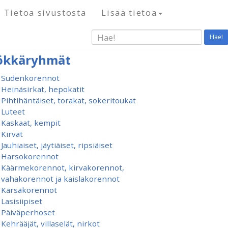
Tietoa sivustosta
Lisää tietoa
Hae!
ökkäryhmät
Sudenkorennot
Heinäsirkat, hepokatit
Pihtihäntäiset, torakat, sokeritoukat
Luteet
Kaskaat, kempit
Kirvat
Jauhiaiset, jäytiäiset, ripsiäiset
Harsokorennot
Käärmekorennot, kirvakorennot,
vahakorennot ja kaislakorennot
Kärsäkorennot
Lasisiipiset
Päiväperhoset
Kehrääjät, villaselät, nirkot