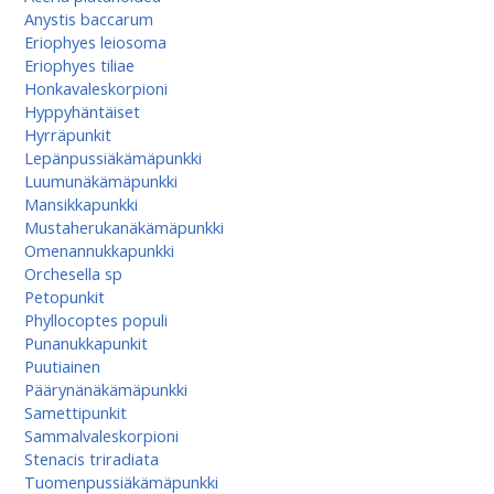
Anystis baccarum
Eriophyes leiosoma
Eriophyes tiliae
Honkavaleskorpioni
Hyppyhäntäiset
Hyrräpunkit
Lepänpussiäkämäpunkki
Luumunäkämäpunkki
Mansikkapunkki
Mustaherukanäkämäpunkki
Omenannukkapunkki
Orchesella sp
Petopunkit
Phyllocoptes populi
Punanukkapunkit
Puutiainen
Päärynänäkämäpunkki
Samettipunkit
Sammalvaleskorpioni
Stenacis triradiata
Tuomenpussiäkämä­punkki