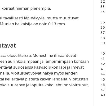
, koiraat hieman pienempiä.
si tavallisesti läpinäkyviä, mutta muuttuvat
 Munien halkaisija on noin 0,13 mm.
ntavat
missä olosuhteissa. Monesti ne ilmaantuvat
neen aurinkoisimpaan ja lämpimimpään kohtaan
 työntävät suuosansa kasvisolukon läpi ja imevät
nnalla. Vioitukset voivat näkyä myös lehden
tai kellertäviä pisteitä kasvin lehdellä. Vioitusten
oko suurenee ja lopulta koko lehti on vioittunut,