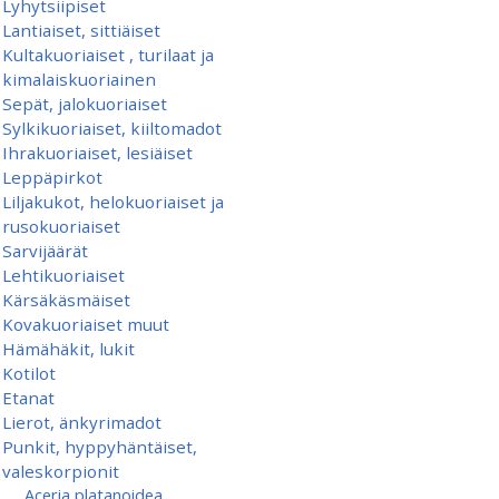
Lyhytsiipiset
Lantiaiset, sittiäiset
Kultakuoriaiset , turilaat ja
kimalaiskuoriainen
Sepät, jalokuoriaiset
Sylkikuoriaiset, kiiltomadot
Ihrakuoriaiset, lesiäiset
Leppäpirkot
Liljakukot, helokuoriaiset ja
rusokuoriaiset
Sarvijäärät
Lehtikuoriaiset
Kärsäkäsmäiset
Kovakuoriaiset muut
Hämähäkit, lukit
Kotilot
Etanat
Lierot, änkyrimadot
Punkit, hyppyhäntäiset,
valeskorpionit
Aceria platanoidea