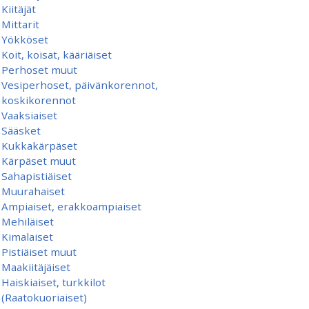
Kiitäjät
Mittarit
Yökköset
Koit, koisat, kääriäiset
Perhoset muut
Vesiperhoset, päivänkorennot,
koskikorennot
Vaaksiaiset
Sääsket
Kukkakärpäset
Kärpäset muut
Sahapistiäiset
Muurahaiset
Ampiaiset, erakkoampiaiset
Mehiläiset
Kimalaiset
Pistiäiset muut
Maakiitäjäiset
Haiskiaiset, turkkilot
(Raatokuoriaiset)