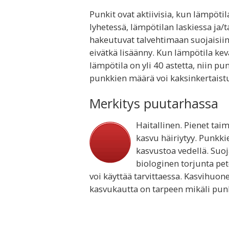
Punkit ovat aktiivisia, kun lämpötila 
lyhetessä, lämpötilan laskiessa ja/
hakeutuvat talvehtimaan suojaisiin 
eivätkä lisäänny. Kun lämpötila kevä
lämpötila on yli 40 astetta, niin pu
punkkien määrä voi kaksinkertais
Merkitys puutarhassa
Haitallinen. Pienet tai
kasvu häiriytyy. Punkk
kasvustoa vedellä. Suoj
biologinen torjunta pet
voi käyttää tarvittaessa. Kasvihuo
kasvukautta on tarpeen mikäli punk