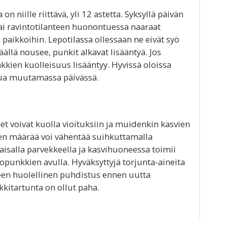
on niille riittävä, yli 12 astetta. Syksyllä päivän
tai ravintotilanteen huonontuessa naaraat
paikkoihin. Lepotilassa ollessaan ne eivät syö
ällä nousee, punkit alkavat lisääntyä. Jos
nkkien kuolleisuus lisääntyy. Hyvissä oloissa
tua muutamassa päivässä.
met voivat kuolla vioituksiin ja muidenkin kasvien
ien määrää voi vähentää suihkuttamalla
aisalla parvekkeella ja kasvihuoneessa toimii
opunkkien avulla. Hyväksyttyjä torjunta-aineita
neen huolellinen puhdistus ennen uutta
kitartunta on ollut paha.