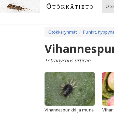
Ötökkätieto
Ötö
Ötökkäryhmät
Punkit, hyppyhä
Vihannespu
Tetranychus urticae
Vihannespunkki ja muna
Vihan