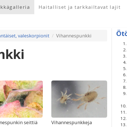
kkägalleria
Haitalliset ja tarkkailtavat lajit
Öt
ntäiset, valeskorpionit
Vihannespunkki
nkki
nespunkin seittiä
Vihannespunkkeja