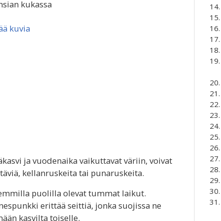
nsian kukassa
ää kuvia
äkasvi ja vuodenaika vaikuttavat väriin, voivat
rtäviä, kellanruskeita tai punaruskeita.
milla puolilla olevat tummat laikut.
spunkki erittää seittiä, jonka suojissa ne
ään kasvilta toiselle.