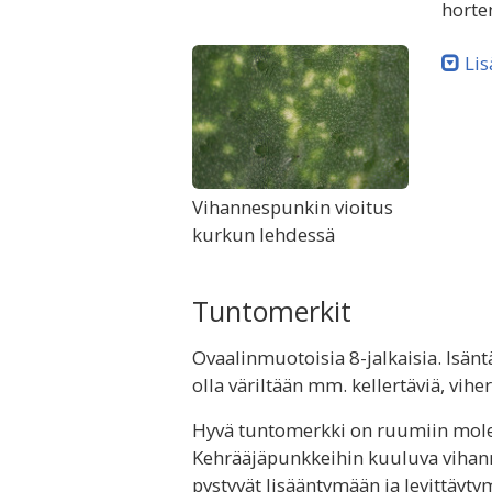
horte
Lis
Vihannespunkin vioitus
kurkun lehdessä
Tuntomerkit
Ovaalinmuotoisia 8-jalkaisia. Isänt
olla väriltään mm. kellertäviä, vihe
Hyvä tuntomerkki on ruumiin molem
Kehrääjäpunkkeihin kuuluva vihanne
pystyvät lisääntymään ja levittäytym