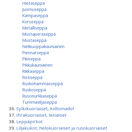
Hietaseppä
Juomuseppä
Kampaseppä
Koruseppä
Metalliseppä
Mustaperäseppä
Mustaseppä
Nelikuoppakauniainen
Piennarseppä
Pikiseppä
Pikkukauniainen
Rikkaseppä
Ristiseppä
Ruskohammasseppä
Ruskoseppä
Rusonurkkaseppä
Tummaviljaseppä
Sylkikuoriaiset, kiiltomadot
Ihrakuoriaiset, lesiäiset
Leppäpirkot
Liljakukot, helokuoriaiset ja rusokuoriaiset