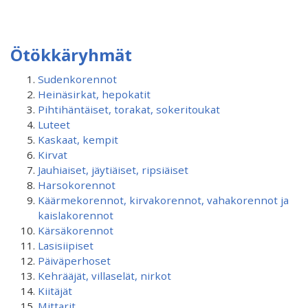
Ötökkäryhmät
Sudenkorennot
Heinäsirkat, hepokatit
Pihtihäntäiset, torakat, sokeritoukat
Luteet
Kaskaat, kempit
Kirvat
Jauhiaiset, jäytiäiset, ripsiäiset
Harsokorennot
Käärmekorennot, kirvakorennot, vahakorennot ja
kaislakorennot
Kärsäkorennot
Lasisiipiset
Päiväperhoset
Kehrääjät, villaselät, nirkot
Kiitäjät
Mittarit