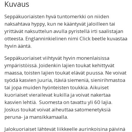
Kuvaus
Seppäkuoriaisten hyvä tuntomerkki on niiden
naksahtava hyppy, kun ne kääntyvät jaloilleen tai
yrittävät naksuttelun avulla pyristellä irti saalistajan
otteesta. Englanninkielinen nimi Click beetle kuvastaa
hyvin ääntä.
Seppäkuoriaiset viihtyvät hyvin monenlaisissa
ympäristöissä. Joidenkin lajien toukat kehittyvät
maassa, toisten lajien toukat elävät puussa. Ne voivat
syödä kasvien juuria, itäviä siemeniä, sienirihmastoa
tai jopa muiden hyönteisten toukkia. Aikuiset
kuoriaiset vierailevat kukilla ja voivat nakertaa
kasvien lehtiä. Suomesta on tavattu yli 60 lajia.
Joskus toukat voivat aiheuttaa satomenetyksiä
peruna- ja mansikkamaalla.
Jalokuoriaiset lähtevät liikkeelle aurinkoisina päivinä