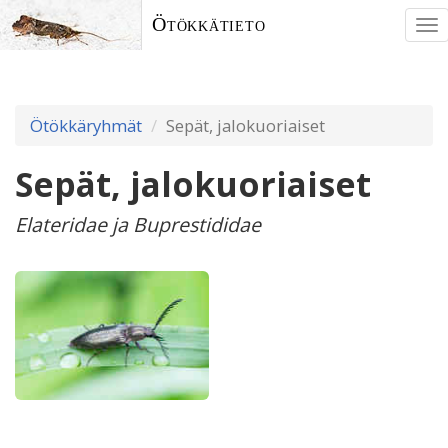
Ötökkätieto
To
nav
Ötökkäryhmät
Sepät, jalokuoriaiset
Sepät, jalokuoriaiset
Elateridae ja Buprestididae