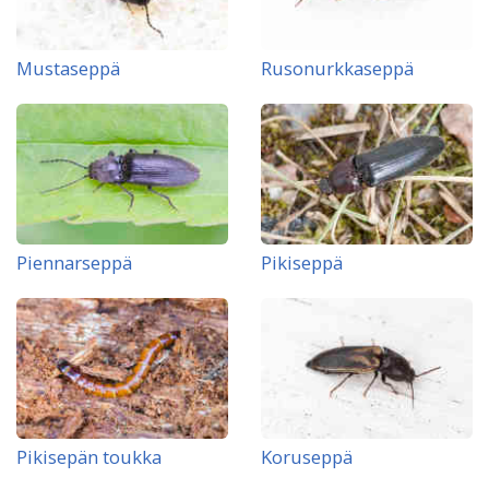
Mustaseppä
Rusonurkkaseppä
Piennarseppä
Pikiseppä
Pikisepän toukka
Koruseppä