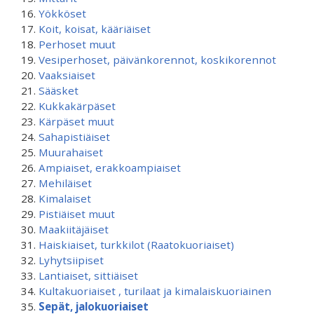
Yökköset
Koit, koisat, kääriäiset
Perhoset muut
Vesiperhoset, päivänkorennot, koskikorennot
Vaaksiaiset
Sääsket
Kukkakärpäset
Kärpäset muut
Sahapistiäiset
Muurahaiset
Ampiaiset, erakkoampiaiset
Mehiläiset
Kimalaiset
Pistiäiset muut
Maakiitäjäiset
Haiskiaiset, turkkilot (Raatokuoriaiset)
Lyhytsiipiset
Lantiaiset, sittiäiset
Kultakuoriaiset , turilaat ja kimalaiskuoriainen
Sepät, jalokuoriaiset