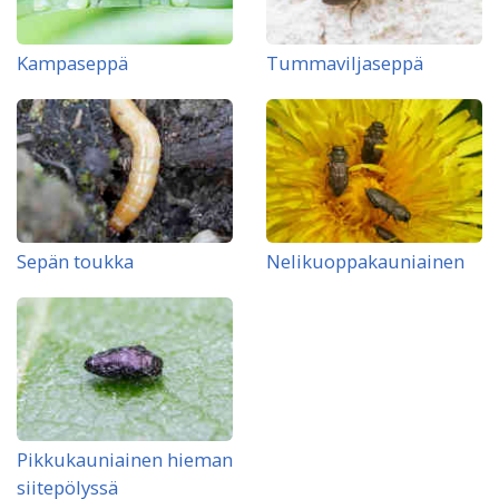
Kampaseppä
Tummaviljaseppä
Sepän toukka
Nelikuoppakauniainen
Pikkukauniainen hieman
siitepölyssä