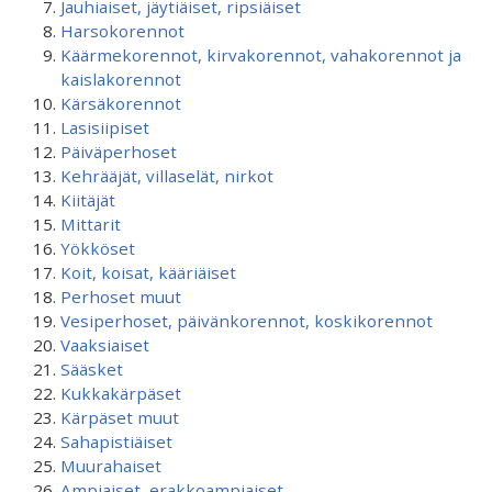
Jauhiaiset, jäytiäiset, ripsiäiset
Harsokorennot
Käärmekorennot, kirvakorennot, vahakorennot ja
kaislakorennot
Kärsäkorennot
Lasisiipiset
Päiväperhoset
Kehrääjät, villaselät, nirkot
Kiitäjät
Mittarit
Yökköset
Koit, koisat, kääriäiset
Perhoset muut
Vesiperhoset, päivänkorennot, koskikorennot
Vaaksiaiset
Sääsket
Kukkakärpäset
Kärpäset muut
Sahapistiäiset
Muurahaiset
Ampiaiset, erakkoampiaiset