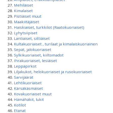
Mehiläiset
Kimalaiset
Pistiäiset muut
Maakiitäjäiset
Haiskiaiset, turkkilot (Raatokuoriaiset)
Lyhytsiipiset
Lantiaiset, sittiäiset
Kultakuoriaiset , turilaat ja kimalaiskuoriainen
Sepät, jalokuoriaiset
Sylkikuoriaiset, kiiltomadot
Ihrakuoriaiset, lesiäiset
Leppäpirkot
Liljakukot, helokuoriaiset ja rusokuoriaiset
Sarvijäärät
Lehtikuoriaiset
Kärsäkäsmäiset
Kovakuoriaiset muut
Hämähäkit, lukit
Kotilot
Etanat