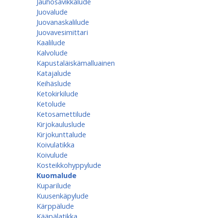
Jauhosavikkalude
Juovalude
Juovanaskalilude
Juovavesimittari
Kaalilude
Kalvolude
Kapustaläiskämalluainen
Katajalude
Keihäslude
Ketokirkilude
Ketolude
Ketosamettilude
Kirjokauluslude
Kirjokunttalude
Koivulatikka
Koivulude
Kosteikkohyppylude
Kuomalude
Kuparilude
Kuusenkäpylude
Kärppälude
Kääpälatikka