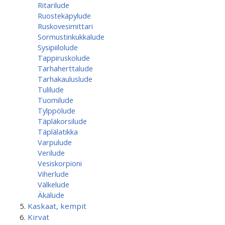
Ritarilude
Ruostekäpylude
Ruskovesimittari
Sormustinkukkalude
Sysipiilolude
Tappiruskolude
Tarhaherttalude
Tarhakauluslude
Tulilude
Tuomilude
Tylppölude
Täpläkorsilude
Täplälatikka
Varpulude
Verilude
Vesiskorpioni
Viherlude
Välkelude
Äkälude
Kaskaat, kempit
Kirvat