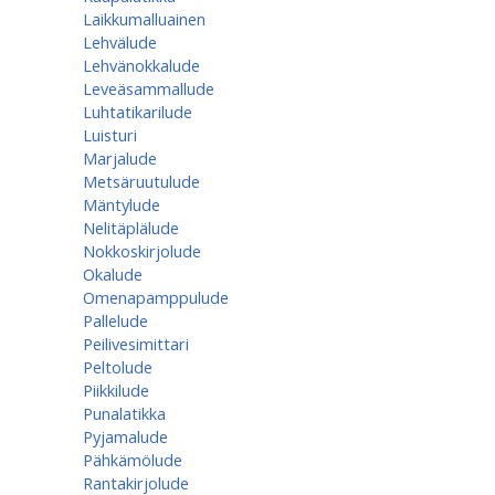
Laikkumalluainen
Lehvälude
Lehvänokkalude
Leveäsammallude
Luhtatikarilude
Luisturi
Marjalude
Metsäruutulude
Mäntylude
Nelitäplälude
Nokkoskirjolude
Okalude
Omenapamppulude
Pallelude
Peilivesimittari
Peltolude
Piikkilude
Punalatikka
Pyjamalude
Pähkämölude
Rantakirjolude