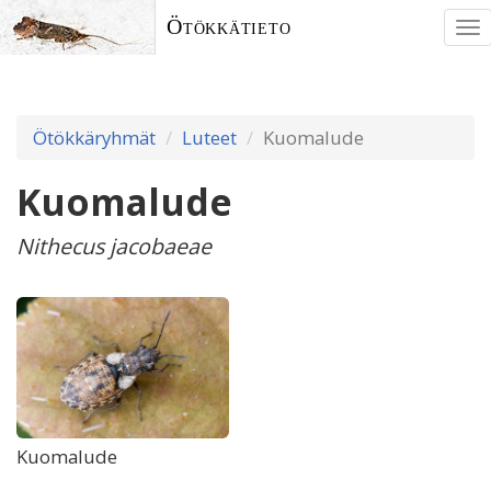
Ötökkätieto
To
nav
Ötökkäryhmät
Luteet
Kuomalude
Kuomalude
Nithecus jacobaeae
Kuomalude