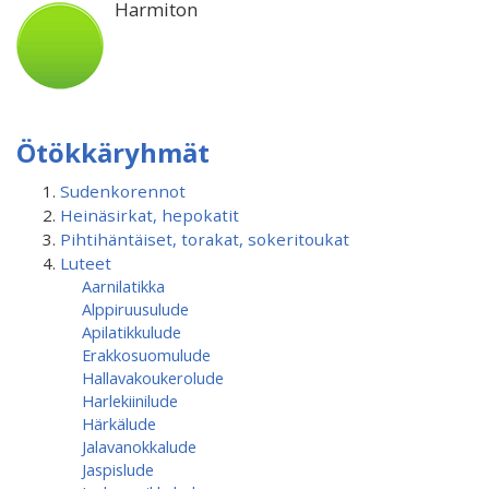
Harmiton
Ötökkäryhmät
Sudenkorennot
Heinäsirkat, hepokatit
Pihtihäntäiset, torakat, sokeritoukat
Luteet
Aarnilatikka
Alppiruusulude
Apilatikkulude
Erakkosuomulude
Hallavakoukerolude
Harlekiinilude
Härkälude
Jalavanokkalude
Jaspislude