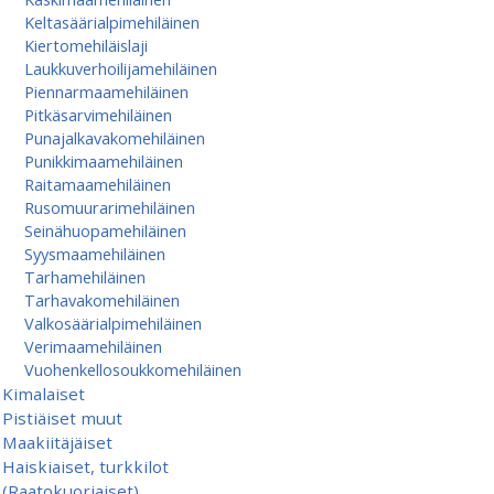
Keltasäärialpimehiläinen
Kiertomehiläislaji
Laukkuverhoilijamehiläinen
Piennarmaamehiläinen
Pitkäsarvimehiläinen
Punajalkavakomehiläinen
Punikkimaamehiläinen
Raitamaamehiläinen
Rusomuurarimehiläinen
Seinähuopamehiläinen
Syysmaamehiläinen
Tarhamehiläinen
Tarhavakomehiläinen
Valkosäärialpimehiläinen
Verimaamehiläinen
Vuohenkellosoukkomehiläinen
Kimalaiset
Pistiäiset muut
Maakiitäjäiset
Haiskiaiset, turkkilot
(Raatokuoriaiset)