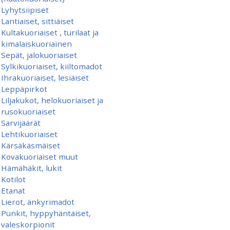
Lyhytsiipiset
Lantiaiset, sittiäiset
Kultakuoriaiset , turilaat ja
kimalaiskuoriainen
Sepät, jalokuoriaiset
Sylkikuoriaiset, kiiltomadot
Ihrakuoriaiset, lesiäiset
Leppäpirkot
Liljakukot, helokuoriaiset ja
rusokuoriaiset
Sarvijäärät
Lehtikuoriaiset
Kärsäkäsmäiset
Kovakuoriaiset muut
Hämähäkit, lukit
Kotilot
Etanat
Lierot, änkyrimadot
Punkit, hyppyhäntäiset,
valeskorpionit