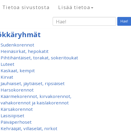
Tietoa sivustosta
Lisää tietoa
Hae!
ökkäryhmät
Sudenkorennot
Heinäsirkat, hepokatit
Pihtihäntäiset, torakat, sokeritoukat
Luteet
Kaskaat, kempit
Kirvat
Jauhiaiset, jäytiäiset, ripsiäiset
Harsokorennot
Käärmekorennot, kirvakorennot,
vahakorennot ja kaislakorennot
Kärsäkorennot
Lasisiipiset
Päiväperhoset
Kehrääjät, villaselät, nirkot