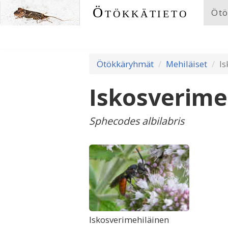
Ötökkätieto
Ötö
Ötökkäryhmät
Mehiläiset
Is
Iskosverime
Sphecodes albilabris
Iskosverimehiläinen