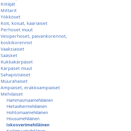
Kiitäjät
Mittarit
Yökköset
Koit, koisat, kääriäiset
Perhoset muut
Vesiperhoset, päivänkorennot,
koskikorennot
Vaaksiaiset
Sääsket
Kukkakärpäset
Kärpäset muut
Sahapistiäiset
Muurahaiset
Ampiaiset, erakkoampiaiset
Mehiläiset
Hammasmaamehiläinen
Hietavihermehiläinen
Hohtomaamehiläinen
Housumehiläinen
Iskosverimehiläinen
Kaskimaamehiläinen