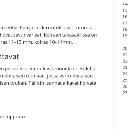
omerkki. Pää ja keskiruumis ovat tummia.
t ovat savunväriset. Koiraan takasäärissä on
aaras 11-15 mm, koiras 10-14mm.
ntavat
 pesäloisia. Vierailevat monilla eri kukilla
mehiläisen munaan, jossa verimehiläisen
isen toukan. Tällöin isännät alkavat hoivata
un loppuun.