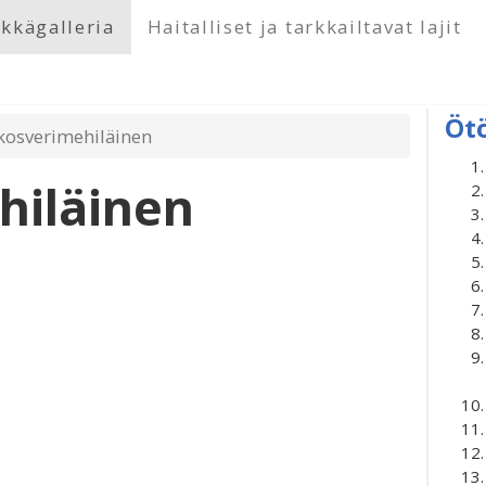
kkägalleria
Haitalliset ja tarkkailtavat lajit
Öt
kosverimehiläinen
hiläinen