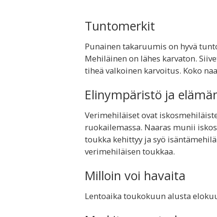
Tuntomerkit
Punainen takaruumis on hyvä tunt
Mehiläinen on lähes karvaton. Siive
tiheä valkoinen karvoitus. Koko n
Elinympäristö ja elämä
Verimehiläiset ovat iskosmehiläisten
ruokailemassa. Naaras munii iskos
toukka kehittyy ja syö isäntämehilä
verimehiläisen toukkaa.
Milloin voi havaita
Lentoaika toukokuun alusta eloku