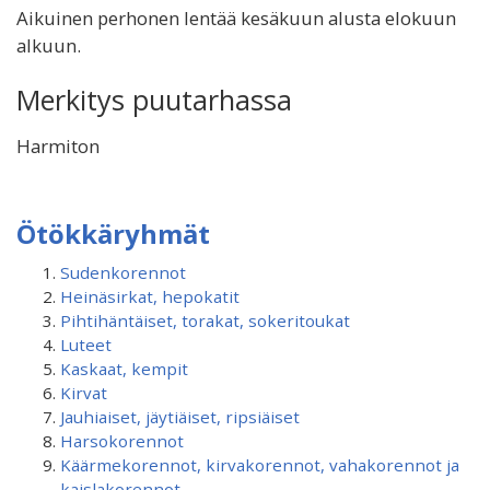
Aikuinen perhonen lentää kesäkuun alusta elokuun
alkuun.
Merkitys puutarhassa
Harmiton
Ötökkäryhmät
Sudenkorennot
Heinäsirkat, hepokatit
Pihtihäntäiset, torakat, sokeritoukat
Luteet
Kaskaat, kempit
Kirvat
Jauhiaiset, jäytiäiset, ripsiäiset
Harsokorennot
Käärmekorennot, kirvakorennot, vahakorennot ja
kaislakorennot