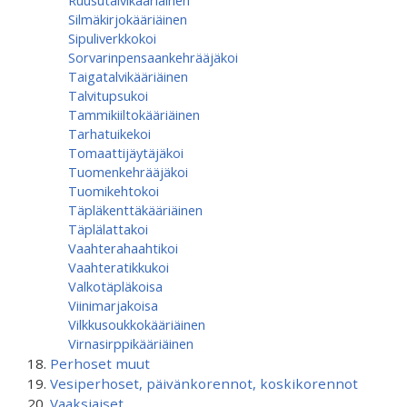
Ruusutalvikääriäinen
Silmäkirjokääriäinen
Sipuliverkkokoi
Sorvarinpensaankehrääjäkoi
Taigatalvikääriäinen
Talvitupsukoi
Tammikiiltokääriäinen
Tarhatuikekoi
Tomaattijäytäjäkoi
Tuomenkehrääjäkoi
Tuomikehtokoi
Täpläkenttäkääriäinen
Täplälattakoi
Vaahterahaahtikoi
Vaahteratikkukoi
Valkotäpläkoisa
Viinimarjakoisa
Vilkkusoukkokääriäinen
Virnasirppikääriäinen
Perhoset muut
Vesiperhoset, päivänkorennot, koskikorennot
Vaaksiaiset