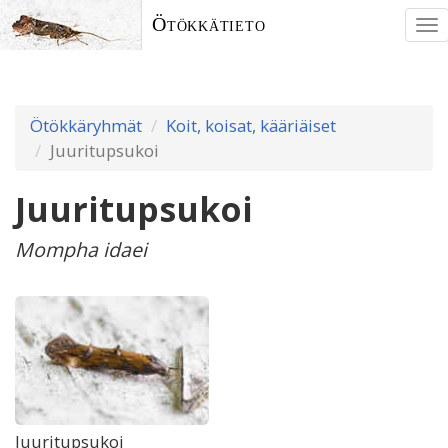
Ötökkätieto
To
nav
Ötökkäryhmät
Koit, koisat, kääriäiset
Juuritupsukoi
Juuritupsukoi
Mompha idaei
Juuritupsukoi