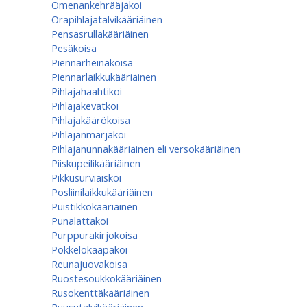
Omenan­kehrääjä­koi
Orapihlajatalvikääriäinen
Pensasrullakääriäinen
Pesäkoisa
Piennarheinäkoisa
Piennarlaikkukääriäinen
Pihlajahaahtikoi
Pihlajakevätkoi
Pihlajakäärökoisa
Pihlajanmarjakoi
Pihlajanunnakääriäinen eli versokääriäinen
Piiskupeilikääriäinen
Pikkusurviaiskoi
Posliinilaikkukääriäinen
Puistikkokääriäinen
Punalattakoi
Purppurakirjokoisa
Pökkelökääpäkoi
Reunajuovakoisa
Ruostesoukkokääriäinen
Rusokenttäkääriäinen