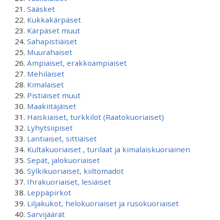
Sääsket
Kukkakärpäset
Kärpäset muut
Sahapistiäiset
Muurahaiset
Ampiaiset, erakkoampiaiset
Mehiläiset
Kimalaiset
Pistiäiset muut
Maakiitäjäiset
Haiskiaiset, turkkilot (Raatokuoriaiset)
Lyhytsiipiset
Lantiaiset, sittiäiset
Kultakuoriaiset , turilaat ja kimalaiskuoriainen
Sepät, jalokuoriaiset
Sylkikuoriaiset, kiiltomadot
Ihrakuoriaiset, lesiäiset
Leppäpirkot
Liljakukot, helokuoriaiset ja rusokuoriaiset
Sarvijäärät