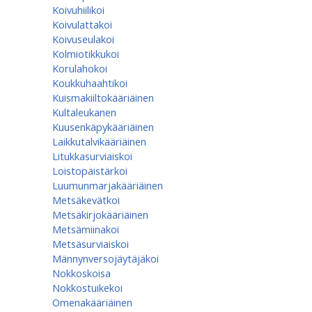
Koivuhiilikoi
Koivulattakoi
Koivuseulakoi
Kolmiotikkukoi
Korulahokoi
Koukkuhaahtikoi
Kuismakiiltokääriäinen
Kultaleukanen
Kuusenkäpykääriäinen
Laikkutalvikääriäinen
Litukkasurviaiskoi
Loistopäistärkoi
Luumunmarjakääriäinen
Metsäkevätkoi
Metsäkirjokääriäinen
Metsämiinakoi
Metsäsurviaiskoi
Männynversojäytäjäkoi
Nokkoskoisa
Nokkostuikekoi
Omenakääriäinen