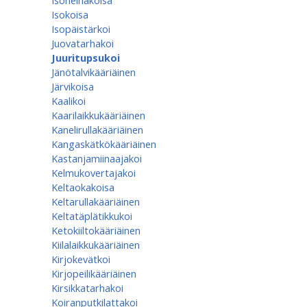
Isoheinäkoisa
Isokoisa
Isopäistärkoi
Juovatarhakoi
Juuritupsukoi
Jänötalvikääriäinen
Järvikoisa
Kaalikoi
Kaarilaikkukääriäinen
Kanelirullakääriäinen
Kangaskätkökääriäinen
Kastanjamiinaajakoi
Kelmukovertajakoi
Keltaokakoisa
Keltarullakääriäinen
Keltatäplätikkukoi
Ketokiiltokääriäinen
Kiilalaikkukääriäinen
Kirjokevätkoi
Kirjopeilikääriäinen
Kirsikkatarhakoi
Koiranputkilattakoi