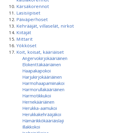
Kärsäkorennot
Lasisiipiset
Päiväperhoset
Kehrääjät, villaselät, nirkot
Kiitäjät
Mittarit
Yökköset
Koit, koisat, kääriäiset
Angervokirjokääriäinen
Elokenttäkääriäinen
Haapakapokoi
Harjukirjokääriäinen
Harmohaapamiinakoi
Harmorullakääriäinen
Harmotikkukoi
Hernekääriäinen
Herukka-aamukoi
Herukkakehrääjäkoi
Hämärikkökääriäislaji
Illakkokoi