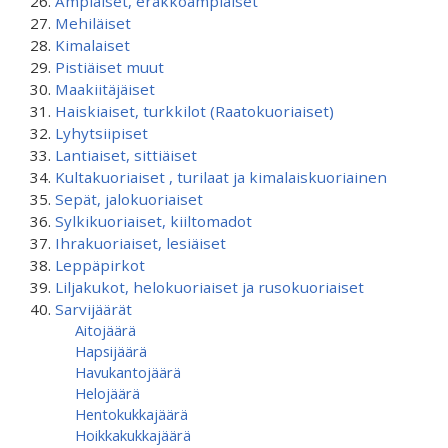
Ampiaiset, erakkoampiaiset
Mehiläiset
Kimalaiset
Pistiäiset muut
Maakiitäjäiset
Haiskiaiset, turkkilot (Raatokuoriaiset)
Lyhytsiipiset
Lantiaiset, sittiäiset
Kultakuoriaiset , turilaat ja kimalaiskuoriainen
Sepät, jalokuoriaiset
Sylkikuoriaiset, kiiltomadot
Ihrakuoriaiset, lesiäiset
Leppäpirkot
Liljakukot, helokuoriaiset ja rusokuoriaiset
Sarvijäärät
Aitojäärä
Hapsijäärä
Havukantojäärä
Helojäärä
Hentokukkajäärä
Hoikkakukkajäärä