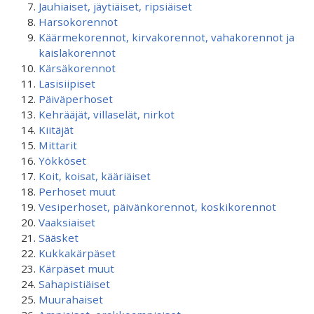
Jauhiaiset, jäytiäiset, ripsiäiset
Harsokorennot
Käärmekorennot, kirvakorennot, vahakorennot ja
kaislakorennot
Kärsäkorennot
Lasisiipiset
Päiväperhoset
Kehrääjät, villaselät, nirkot
Kiitäjät
Mittarit
Yökköset
Koit, koisat, kääriäiset
Perhoset muut
Vesiperhoset, päivänkorennot, koskikorennot
Vaaksiaiset
Sääsket
Kukkakärpäset
Kärpäset muut
Sahapistiäiset
Muurahaiset