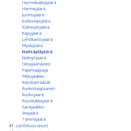
Hurmekukkajäärä
Härmejäärä
Juomujäärä
Katkosiipijäärä
Kolmivyöjäärä
Käpyjäärä
Lehtikantojäärä
Myskijäärä
Nelitäpläjäärä
Nelivyöjäärä
Oksajääriäinen
Papintappaja
Pikkujaakko
Ranskanräätäli
Runkohaapsanen
Ruskojäärä
Rusokukkajäärä
Sarvijaakko
Sinijäärä
Tammijäärä
Lehtikuoriaiset