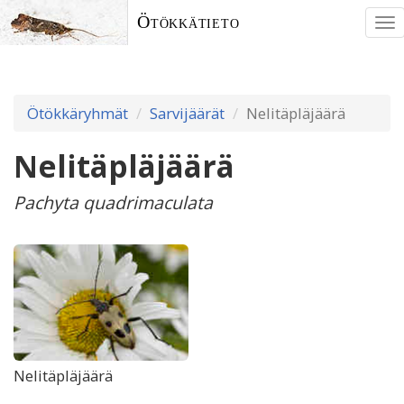
Ötökkätieto
To
nav
Ötökkäryhmät
Sarvijäärät
Nelitäpläjäärä
Nelitäpläjäärä
Pachyta quadrimaculata
Nelitäpläjäärä