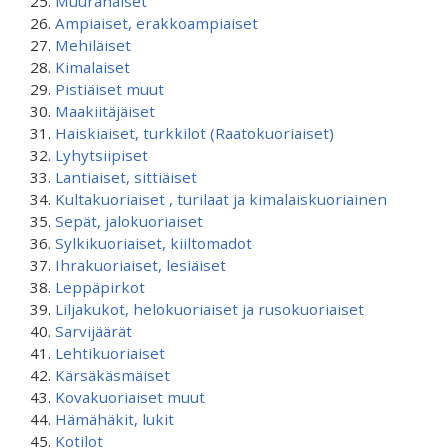
Muurahaiset
Ampiaiset, erakkoampiaiset
Mehiläiset
Kimalaiset
Pistiäiset muut
Maakiitäjäiset
Haiskiaiset, turkkilot (Raatokuoriaiset)
Lyhytsiipiset
Lantiaiset, sittiäiset
Kultakuoriaiset , turilaat ja kimalaiskuoriainen
Sepät, jalokuoriaiset
Sylkikuoriaiset, kiiltomadot
Ihrakuoriaiset, lesiäiset
Leppäpirkot
Liljakukot, helokuoriaiset ja rusokuoriaiset
Sarvijäärät
Lehtikuoriaiset
Kärsäkäsmäiset
Kovakuoriaiset muut
Hämähäkit, lukit
Kotilot