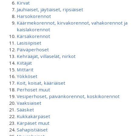
Kirvat
Jauhiaiset, jäytiäiset, ripsiäiset
Harsokorennot
Käärmekorennot, kirvakorennot, vahakorennot ja
kaislakorennot
Kärsäkorennot
Lasisiipiset
Päiväperhoset
Kehrääjät, villaselät, nirkot
Kiitäjät
Mittarit
Yökköset
Koit, koisat, kääriäiset
Perhoset muut
Vesiperhoset, päivänkorennot, koskikorennot
Vaaksiaiset
Sääsket
Kukkakärpäset
Kärpäset muut
Sahapistiäiset