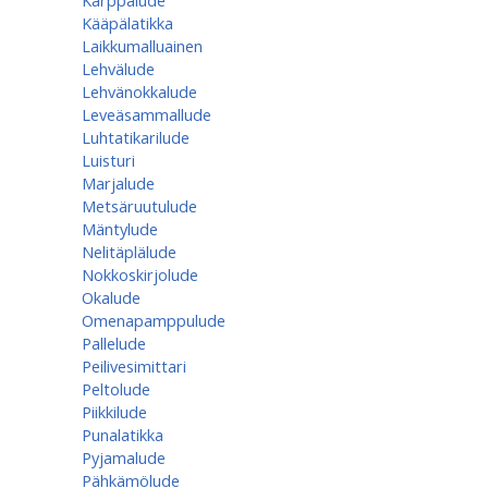
Kärppälude
Kääpälatikka
Laikkumalluainen
Lehvälude
Lehvänokkalude
Leveäsammallude
Luhtatikarilude
Luisturi
Marjalude
Metsäruutulude
Mäntylude
Nelitäplälude
Nokkoskirjolude
Okalude
Omenapamppulude
Pallelude
Peilivesimittari
Peltolude
Piikkilude
Punalatikka
Pyjamalude
Pähkämölude