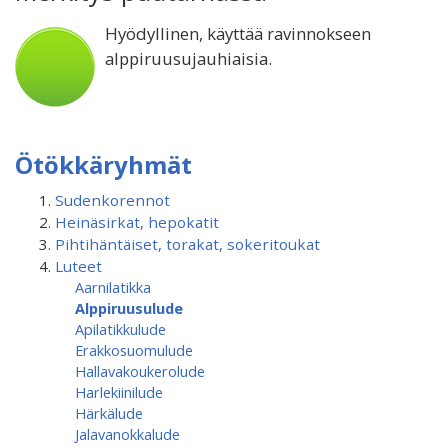
Hyödyllinen, käyttää ravinnokseen
alppiruusujauhiaisia.
Ötökkäryhmät
Sudenkorennot
Heinäsirkat, hepokatit
Pihtihäntäiset, torakat, sokeritoukat
Luteet
Aarnilatikka
Alppiruusulude
Apilatikkulude
Erakkosuomulude
Hallavakoukerolude
Harlekiinilude
Härkälude
Jalavanokkalude