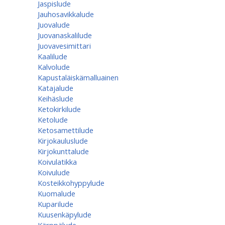
Jaspislude
Jauhosavikkalude
Juovalude
Juovanaskalilude
Juovavesimittari
Kaalilude
Kalvolude
Kapustaläiskämalluainen
Katajalude
Keihäslude
Ketokirkilude
Ketolude
Ketosamettilude
Kirjokauluslude
Kirjokunttalude
Koivulatikka
Koivulude
Kosteikkohyppylude
Kuomalude
Kuparilude
Kuusenkäpylude