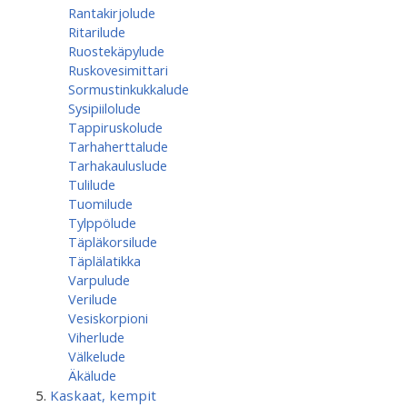
Rantakirjolude
Ritarilude
Ruostekäpylude
Ruskovesimittari
Sormustinkukkalude
Sysipiilolude
Tappiruskolude
Tarhaherttalude
Tarhakauluslude
Tulilude
Tuomilude
Tylppölude
Täpläkorsilude
Täplälatikka
Varpulude
Verilude
Vesiskorpioni
Viherlude
Välkelude
Äkälude
Kaskaat, kempit