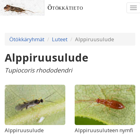
Ötökkätieto
To
nav
Ötökkäryhmät
Luteet
Alppiruusulude
Alppiruusulude
Tupiocoris rhododendri
Alppiruusulude
Alppiruusuluteen nymfi