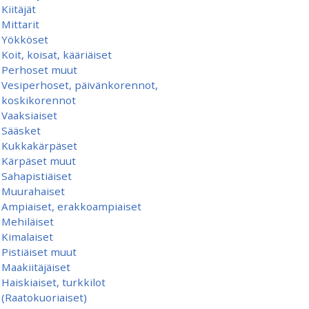
Kiitäjät
Mittarit
Yökköset
Koit, koisat, kääriäiset
Perhoset muut
Vesiperhoset, päivänkorennot,
koskikorennot
Vaaksiaiset
Sääsket
Kukkakärpäset
Kärpäset muut
Sahapistiäiset
Muurahaiset
Ampiaiset, erakkoampiaiset
Mehiläiset
Kimalaiset
Pistiäiset muut
Maakiitäjäiset
Haiskiaiset, turkkilot
(Raatokuoriaiset)