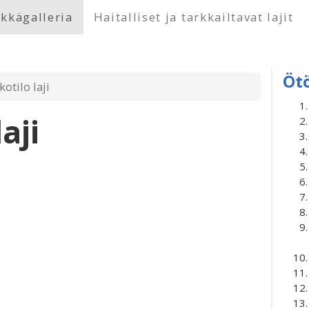
kkägalleria
Haitalliset ja tarkkailtavat lajit
Öt
otilo laji
aji