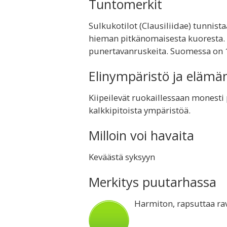
Tuntomerkit
Sulkukotilot (Clausiliidae) tunnis
hieman pitkänomaisesta kuoresta. V
punertavanruskeita. Suomessa on 1
Elinympäristö ja elämä
Kiipeilevät ruokaillessaan monesti p
kalkkipitoista ympäristöä.
Milloin voi havaita
Keväästä syksyyn
Merkitys puutarhassa
Harmiton, rapsuttaa ra