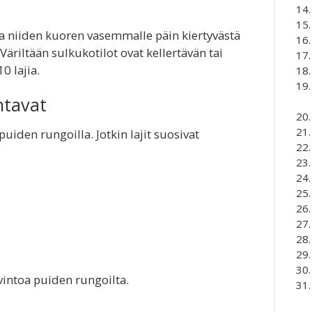
taa niiden kuoren vasemmalle päin kiertyvästä
äriltään sulkukotilot ovat kellertävän tai
0 lajia.
ntavat
uiden rungoilla. Jotkin lajit suosivat
vintoa puiden rungoilta.