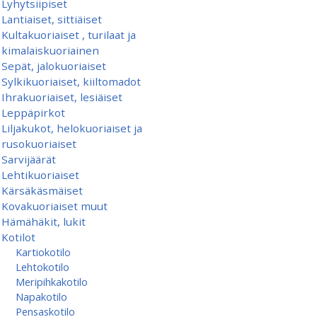
Lyhytsiipiset
Lantiaiset, sittiäiset
Kultakuoriaiset , turilaat ja
kimalaiskuoriainen
Sepät, jalokuoriaiset
Sylkikuoriaiset, kiiltomadot
Ihrakuoriaiset, lesiäiset
Leppäpirkot
Liljakukot, helokuoriaiset ja
rusokuoriaiset
Sarvijäärät
Lehtikuoriaiset
Kärsäkäsmäiset
Kovakuoriaiset muut
Hämähäkit, lukit
Kotilot
Kartiokotilo
Lehtokotilo
Meripihkakotilo
Napakotilo
Pensaskotilo