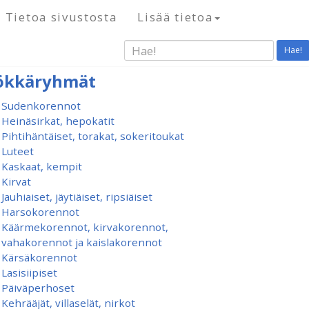
Tietoa sivustosta
Lisää tietoa
Hae!
ökkäryhmät
Sudenkorennot
Heinäsirkat, hepokatit
Pihtihäntäiset, torakat, sokeritoukat
Luteet
Kaskaat, kempit
Kirvat
Jauhiaiset, jäytiäiset, ripsiäiset
Harsokorennot
Käärmekorennot, kirvakorennot,
vahakorennot ja kaislakorennot
Kärsäkorennot
Lasisiipiset
Päiväperhoset
Kehrääjät, villaselät, nirkot