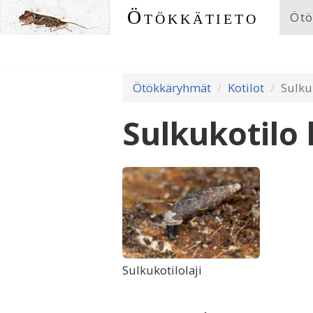
Ötökkätieto
Ötö
Ötökkäryhmät
Kotilot
Sulkuk
Sulkukotilo l
Sulkukotilolaji