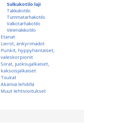
Sulkukotilo laji
Takkukotilo
Tummatarhakotilo
Valkotarhakotilo
Viinimäkikotilo
Etanat
Lierot, änkyrimadot
Punkit, hyppyhäntäiset,
valeskorpionit
Siirat, juoksujalkaiset,
kaksoisjalkaiset
Toukat
Äkämiä lehdillä
Muut lehtivioitukset