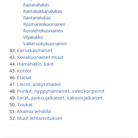
Raitanälvikäs
Rantakukkanälvikäs
Rantanälvikäs
Rosmariinikuoriainen
Rusolehtikuoriainen
Viljakukko
Välkeruokokuoriainen
Kärsäkäsmäiset
Kovakuoriaiset muut
Hämähäkit, lukit
Kotilot
Etanat
Lierot, änkyrimadot
Punkit, hyppyhäntäiset, valeskorpionit
Siirat, juoksujalkaiset, kaksoisjalkaiset
Toukat
Äkämiä lehdillä
Muut lehtivioitukset