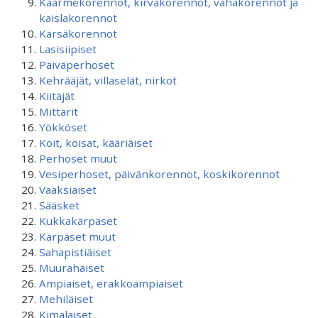
Käärmekorennot, kirvakorennot, vahakorennot ja
kaislakorennot
Kärsäkorennot
Lasisiipiset
Päiväperhoset
Kehrääjät, villaselät, nirkot
Kiitäjät
Mittarit
Yökköset
Koit, koisat, kääriäiset
Perhoset muut
Vesiperhoset, päivänkorennot, koskikorennot
Vaaksiaiset
Sääsket
Kukkakärpäset
Kärpäset muut
Sahapistiäiset
Muurahaiset
Ampiaiset, erakkoampiaiset
Mehiläiset
Kimalaiset