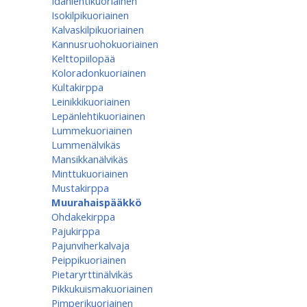
Idänlehtikuoriainen
Isokilpikuoriainen
Kalvaskilpikuoriainen
Kannusruohokuoriainen
Kelttopiilopää
Koloradonkuoriainen
Kultakirppa
Leinikkikuoriainen
Lepänlehtikuoriainen
Lummekuoriainen
Lummenälvikäs
Mansikkanälvikäs
Minttukuoriainen
Mustakirppa
Muurahaispääkkö
Ohdakekirppa
Pajukirppa
Pajunviherkalvaja
Peippikuoriainen
Pietaryrttinälvikäs
Pikkukuismakuoriainen
Pimperikuoriainen