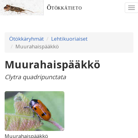
Ötökkätieto
To
nav
Ötökkäryhmät
Lehtikuoriaiset
Muurahaispääkkö
Muurahaispääkkö
Clytra quadripunctata
Muurahaispääkkö