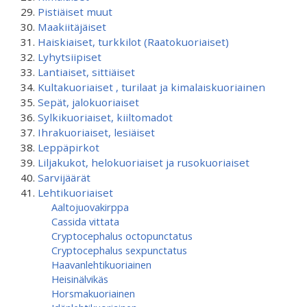
Pistiäiset muut
Maakiitäjäiset
Haiskiaiset, turkkilot (Raatokuoriaiset)
Lyhytsiipiset
Lantiaiset, sittiäiset
Kultakuoriaiset , turilaat ja kimalaiskuoriainen
Sepät, jalokuoriaiset
Sylkikuoriaiset, kiiltomadot
Ihrakuoriaiset, lesiäiset
Leppäpirkot
Liljakukot, helokuoriaiset ja rusokuoriaiset
Sarvijäärät
Lehtikuoriaiset
Aaltojuovakirppa
Cassida vittata
Cryptocephalus octopunctatus
Cryptocephalus sexpunctatus
Haavanlehtikuoriainen
Heisinälvikäs
Horsmakuoriainen