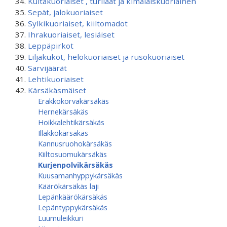
Kultakuoriaiset , turilaat ja kimalaiskuoriainen
Sepät, jalokuoriaiset
Sylkikuoriaiset, kiiltomadot
Ihrakuoriaiset, lesiäiset
Leppäpirkot
Liljakukot, helokuoriaiset ja rusokuoriaiset
Sarvijäärät
Lehtikuoriaiset
Kärsäkäsmäiset
Erakkokorvakärsäkäs
Hernekärsäkäs
Hoikkalehtikärsäkäs
Illakkokärsäkäs
Kannusruohokärsäkäs
Kiiltosuomukärsäkäs
Kurjenpolvikärsäkäs
Kuusamanhyppy­kärsäkäs
Käärökärsäkäs laji
Lepänkäärökärsäkäs
Lepäntyppykärsäkäs
Luumuleikkuri