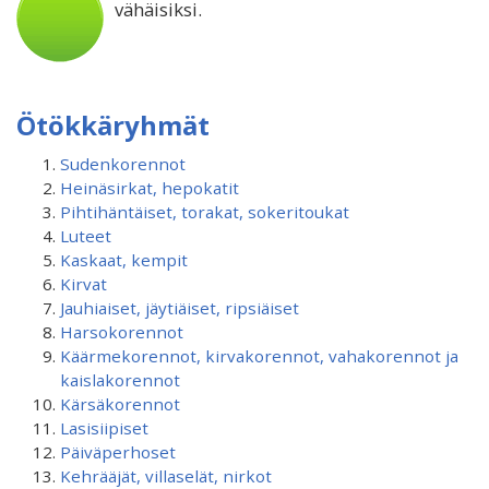
vähäisiksi.
Ötökkäryhmät
Sudenkorennot
Heinäsirkat, hepokatit
Pihtihäntäiset, torakat, sokeritoukat
Luteet
Kaskaat, kempit
Kirvat
Jauhiaiset, jäytiäiset, ripsiäiset
Harsokorennot
Käärmekorennot, kirvakorennot, vahakorennot ja
kaislakorennot
Kärsäkorennot
Lasisiipiset
Päiväperhoset
Kehrääjät, villaselät, nirkot