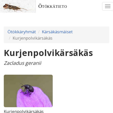
Ötökkätieto
To
nav
Ötökkäryhmät
Kärsäkäsmäiset
Kurjenpolvikärsäkäs
Kurjenpolvikärsäkäs
Zacladus geranii
Kurjenpolvikärsäkäs