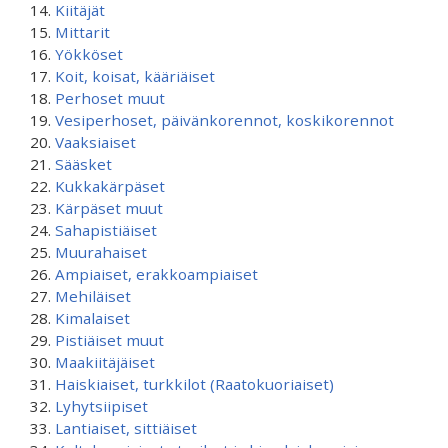
Kiitäjät
Mittarit
Yökköset
Koit, koisat, kääriäiset
Perhoset muut
Vesiperhoset, päivänkorennot, koskikorennot
Vaaksiaiset
Sääsket
Kukkakärpäset
Kärpäset muut
Sahapistiäiset
Muurahaiset
Ampiaiset, erakkoampiaiset
Mehiläiset
Kimalaiset
Pistiäiset muut
Maakiitäjäiset
Haiskiaiset, turkkilot (Raatokuoriaiset)
Lyhytsiipiset
Lantiaiset, sittiäiset