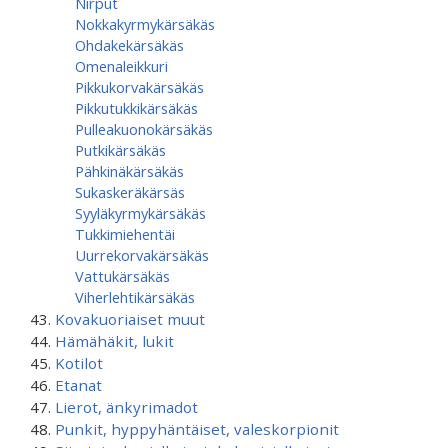
Nirput
Nokkakyrmykärsäkäs
Ohdakekärsäkäs
Omenaleikkuri
Pikkukorvakärsäkäs
Pikkutukkikärsäkäs
Pulleakuonokärsäkäs
Putkikärsäkäs
Pähkinäkärsäkäs
Sukaskeräkärsäs
Syyläkyrmykärsäkäs
Tukkimiehentäi
Uurrekorvakärsäkäs
Vattukärsäkäs
Viherlehtikärsäkäs
Kovakuoriaiset muut
Hämähäkit, lukit
Kotilot
Etanat
Lierot, änkyrimadot
Punkit, hyppyhäntäiset, valeskorpionit