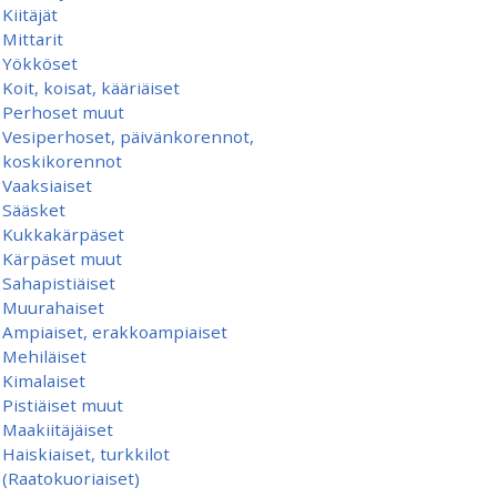
Kiitäjät
Mittarit
Yökköset
Koit, koisat, kääriäiset
Perhoset muut
Vesiperhoset, päivänkorennot,
koskikorennot
Vaaksiaiset
Sääsket
Kukkakärpäset
Kärpäset muut
Sahapistiäiset
Muurahaiset
Ampiaiset, erakkoampiaiset
Mehiläiset
Kimalaiset
Pistiäiset muut
Maakiitäjäiset
Haiskiaiset, turkkilot
(Raatokuoriaiset)