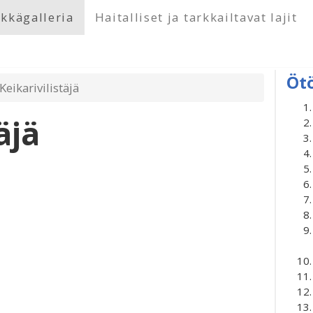
kkägalleria
Haitalliset ja tarkkailtavat lajit
Öt
Keikarivilistäjä
äjä