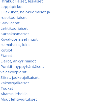
Ihrakuoriaiset, lesiäiset
Leppäpirkot
Liljakukot, helokuoriaiset ja
rusokuoriaiset
Sarvijäärät
Lehtikuoriaiset
Kärsäkäsmäiset
Kovakuoriaiset muut
Hämähäkit, lukit
Kotilot
Etanat
Lierot, änkyrimadot
Punkit, hyppyhäntäiset,
valeskorpionit
Siirat, juoksujalkaiset,
kaksoisjalkaiset
Toukat
Äkämiä lehdillä
Muut lehtivioitukset