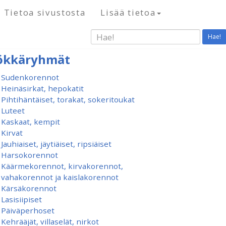
Tietoa sivustosta
Lisää tietoa
Hae!
ökkäryhmät
Sudenkorennot
Heinäsirkat, hepokatit
Pihtihäntäiset, torakat, sokeritoukat
Luteet
Kaskaat, kempit
Kirvat
Jauhiaiset, jäytiäiset, ripsiäiset
Harsokorennot
Käärmekorennot, kirvakorennot,
vahakorennot ja kaislakorennot
Kärsäkorennot
Lasisiipiset
Päiväperhoset
Kehrääjät, villaselät, nirkot