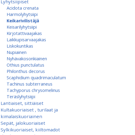
Lyhytsiipiset
Acidota crenata
Harmolyhytsiipi
Keikarivilistäjä
Keisarilyhytsiipi
Kirjotattivaajakas
Laikkupisarvaajakas
Liskokuntikas
Nupiainen
Nyhävakosonkiainen
Othius punctulatus
Philonthus decorus
Scaphidium quadrimaculatum
Tachinus subterraneus
Tachyporus chrysomelinus
Teräslyhytsiipi
Lantiaiset, sittiäiset
Kultakuoriaiset , turilaat ja
kimalaiskuoriainen
Sepät, jalokuoriaiset
Sylkikuoriaiset, kiiltomadot