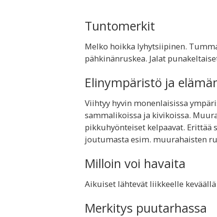
Tuntomerkit
Melko hoikka lyhytsiipinen. Tumm
pähkinänruskea. Jalat punakeltaise
Elinympäristö ja elämä
Viihtyy hyvin monenlaisissa ympäri
sammalikoissa ja kivikoissa. Muur
pikkuhyönteiset kelpaavat. Erittää 
joutumasta esim. muurahaisten ruu
Milloin voi havaita
Aikuiset lähtevät liikkeelle kevääl
Merkitys puutarhassa