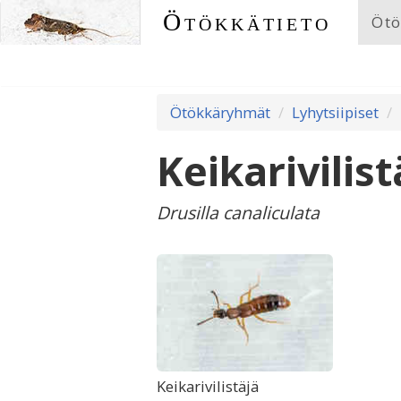
Ötökkätieto
Ötö
Ötökkäryhmät
Lyhytsiipiset
Keikarivilist
Drusilla canaliculata
Keikarivilistäjä