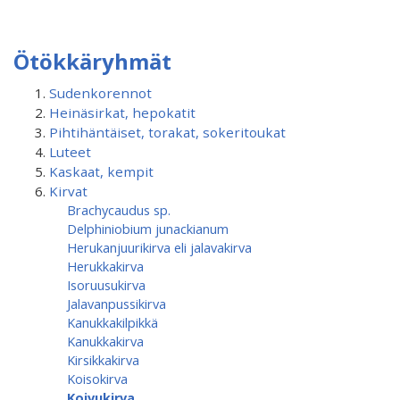
Ötökkäryhmät
Sudenkorennot
Heinäsirkat, hepokatit
Pihtihäntäiset, torakat, sokeritoukat
Luteet
Kaskaat, kempit
Kirvat
Brachycaudus sp.
Delphiniobium junackianum
Herukanjuurikirva eli jalavakirva
Herukkakirva
Isoruusukirva
Jalavanpussikirva
Kanukkakilpikkä
Kanukkakirva
Kirsikkakirva
Koisokirva
Koivukirva