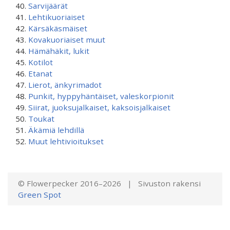
Sarvijäärät
Lehtikuoriaiset
Kärsäkäsmäiset
Kovakuoriaiset muut
Hämähäkit, lukit
Kotilot
Etanat
Lierot, änkyrimadot
Punkit, hyppyhäntäiset, valeskorpionit
Siirat, juoksujalkaiset, kaksoisjalkaiset
Toukat
Äkämiä lehdillä
Muut lehtivioitukset
© Flowerpecker 2016–2026 | Sivuston rakensi
Green Spot