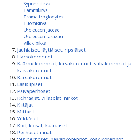
Sypressikirva
Tammikirva
Trama troglodytes
Tuomikirva
Uroleucon jaceae
Uroleucon taraxaci
Villakilpikkä
Jauhiaiset, jäytiäiset, ripsiäiset
Harsokorennot
Käärmekorennot, kirvakorennot, vahakorennot ja
kaislakorennot
Kärsäkorennot
Lasisiipiset
Päiväperhoset
Kehrääjät, villaselät, nirkot
Kiitäjät
Mittarit
Yökköset
Koit, koisat, kääriäiset
Perhoset muut
Vesiperhoset, päivänkorennot, koskikorennot