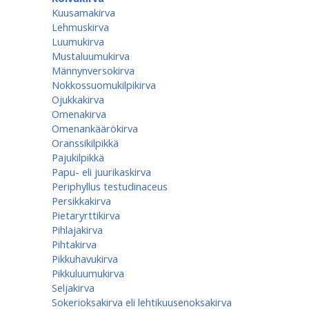
Kuusamakirva
Lehmuskirva
Luumukirva
Mustaluumukirva
Männynversokirva
Nokkossuomukilpikirva
Ojukkakirva
Omenakirva
Omenankäärökirva
Oranssikilpikkä
Pajukilpikkä
Papu- eli juurikaskirva
Periphyllus testudinaceus
Persikkakirva
Pietaryrttikirva
Pihlajakirva
Pihtakirva
Pikkuhavukirva
Pikkuluumukirva
Seljakirva
Sokerioksakirva eli lehtikuusenoksakirva