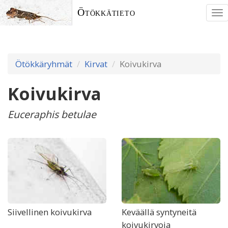
Ötökkätieto
To
nav
Ötökkäryhmät
Kirvat
Koivukirva
Koivukirva
Euceraphis betulae
Siivellinen koivukirva
Keväällä syntyneitä
koivukirvoja