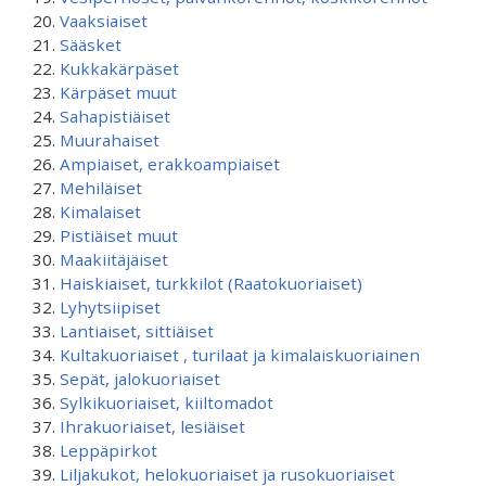
Vaaksiaiset
Sääsket
Kukkakärpäset
Kärpäset muut
Sahapistiäiset
Muurahaiset
Ampiaiset, erakkoampiaiset
Mehiläiset
Kimalaiset
Pistiäiset muut
Maakiitäjäiset
Haiskiaiset, turkkilot (Raatokuoriaiset)
Lyhytsiipiset
Lantiaiset, sittiäiset
Kultakuoriaiset , turilaat ja kimalaiskuoriainen
Sepät, jalokuoriaiset
Sylkikuoriaiset, kiiltomadot
Ihrakuoriaiset, lesiäiset
Leppäpirkot
Liljakukot, helokuoriaiset ja rusokuoriaiset