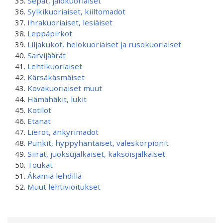
Sepät, jalokuoriaiset
Sylkikuoriaiset, kiiltomadot
Ihrakuoriaiset, lesiäiset
Leppäpirkot
Liljakukot, helokuoriaiset ja rusokuoriaiset
Sarvijäärät
Lehtikuoriaiset
Kärsäkäsmäiset
Kovakuoriaiset muut
Hämähäkit, lukit
Kotilot
Etanat
Lierot, änkyrimadot
Punkit, hyppyhäntäiset, valeskorpionit
Siirat, juoksujalkaiset, kaksoisjalkaiset
Toukat
Äkämiä lehdillä
Muut lehtivioitukset