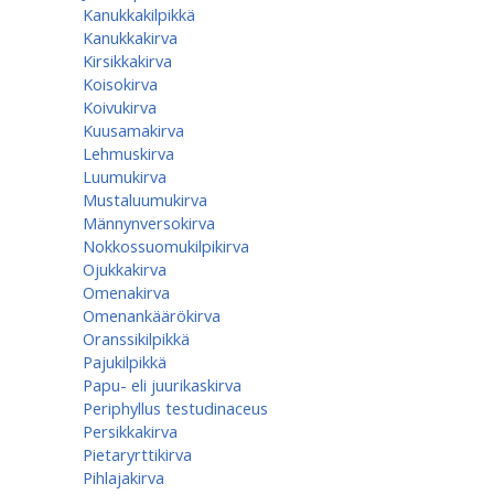
Kanukkakilpikkä
Kanukkakirva
Kirsikkakirva
Koisokirva
Koivukirva
Kuusamakirva
Lehmuskirva
Luumukirva
Mustaluumukirva
Männynversokirva
Nokkossuomukilpikirva
Ojukkakirva
Omenakirva
Omenankäärökirva
Oranssikilpikkä
Pajukilpikkä
Papu- eli juurikaskirva
Periphyllus testudinaceus
Persikkakirva
Pietaryrttikirva
Pihlajakirva