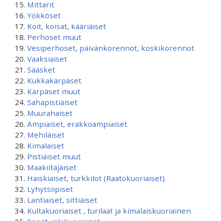
Mittarit
Yökköset
Koit, koisat, kääriäiset
Perhoset muut
Vesiperhoset, päivänkorennot, koskikorennot
Vaaksiaiset
Sääsket
Kukkakärpäset
Kärpäset muut
Sahapistiäiset
Muurahaiset
Ampiaiset, erakkoampiaiset
Mehiläiset
Kimalaiset
Pistiäiset muut
Maakiitäjäiset
Haiskiaiset, turkkilot (Raatokuoriaiset)
Lyhytsiipiset
Lantiaiset, sittiäiset
Kultakuoriaiset , turilaat ja kimalaiskuoriainen