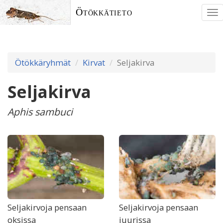
Ötökkätieto
To
nav
Ötökkäryhmät
Kirvat
Seljakirva
Seljakirva
Aphis sambuci
Seljakirvoja pensaan
Seljakirvoja pensaan
oksissa
juurissa