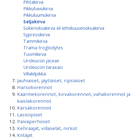
Pihtakirva
Pikkuhavukirva
Pikkuluumukirva
Seljakirva
Sokerioksakirva eli lehtikuusenoksakirva
Sypressikirva
Tammikirva
Trama troglodytes
Tuomikirva
Uroleucon jaceae
Uroleucon taraxaci
Villakilpikkä
Jauhiaiset, jäytiäiset, ripsiäiset
Harsokorennot
Käärmekorennot, kirvakorennot, vahakorennot ja
kaislakorennot
Kärsäkorennot
Lasisiipiset
Päiväperhoset
Kehrääjät, villaselät, nirkot
Kiitäjät