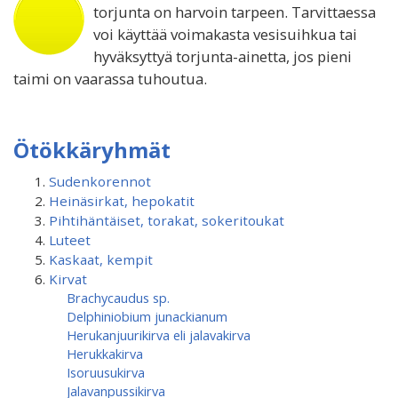
torjunta on harvoin tarpeen. Tarvittaessa
voi käyttää voimakasta vesisuihkua tai
hyväksyttyä torjunta-ainetta, jos pieni
taimi on vaarassa tuhoutua.
Ötökkäryhmät
Sudenkorennot
Heinäsirkat, hepokatit
Pihtihäntäiset, torakat, sokeritoukat
Luteet
Kaskaat, kempit
Kirvat
Brachycaudus sp.
Delphiniobium junackianum
Herukanjuurikirva eli jalavakirva
Herukkakirva
Isoruusukirva
Jalavanpussikirva