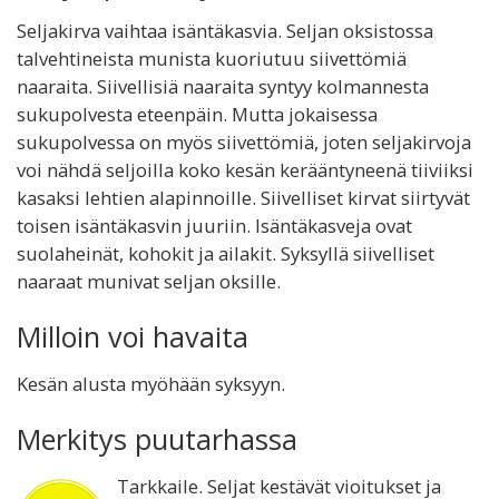
Seljakirva vaihtaa isäntäkasvia. Seljan oksistossa
talvehtineista munista kuoriutuu siivettömiä
naaraita. Siivellisiä naaraita syntyy kolmannesta
sukupolvesta eteenpäin. Mutta jokaisessa
sukupolvessa on myös siivettömiä, joten seljakirvoja
voi nähdä seljoilla koko kesän kerääntyneenä tiiviiksi
kasaksi lehtien alapinnoille. Siivelliset kirvat siirtyvät
toisen isäntäkasvin juuriin. Isäntäkasveja ovat
suolaheinät, kohokit ja ailakit. Syksyllä siivelliset
naaraat munivat seljan oksille.
Milloin voi havaita
Kesän alusta myöhään syksyyn.
Merkitys puutarhassa
Tarkkaile. Seljat kestävät vioitukset ja