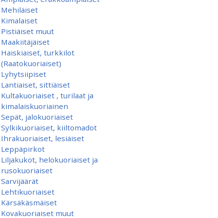
Mehiläiset
Kimalaiset
Pistiäiset muut
Maakiitäjäiset
Haiskiaiset, turkkilot
(Raatokuoriaiset)
Lyhytsiipiset
Lantiaiset, sittiäiset
Kultakuoriaiset , turilaat ja
kimalaiskuoriainen
Sepät, jalokuoriaiset
Sylkikuoriaiset, kiiltomadot
Ihrakuoriaiset, lesiäiset
Leppäpirkot
Liljakukot, helokuoriaiset ja
rusokuoriaiset
Sarvijäärät
Lehtikuoriaiset
Kärsäkäsmäiset
Kovakuoriaiset muut