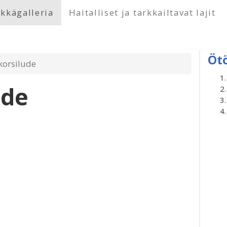
kkägalleria
Haitalliset ja tarkkailtavat lajit
Öt
korsilude
ude