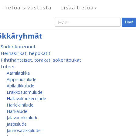
Tietoa sivustosta
Lisää tietoa
Hae!
ökkäryhmät
Sudenkorennot
Heinäsirkat, hepokatit
Pihtihäntäiset, torakat, sokeritoukat
Luteet
Aarnilatikka
Alppiruusulude
Apilatikkulude
Erakkosuomulude
Hallavakoukerolude
Harlekiinilude
Härkälude
Jalavanokkalude
Jaspislude
Jauhosavikkalude