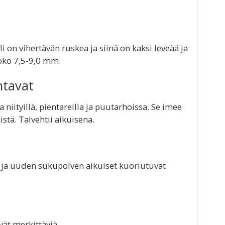
 on vihertävän ruskea ja siinä on kaksi leveää ja
Koko 7,5-9,0 mm.
ntavat
a niityillä, pientareilla ja puutarhoissa. Se imee
stä. Talvehtii aikuisena.
lä ja uuden sukupolven aikuiset kuoriutuvat
vät merkittäviä.