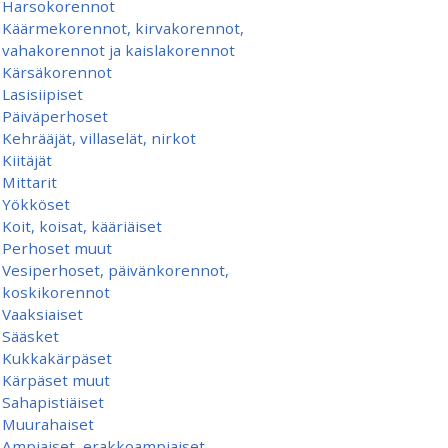
Harsokorennot
Käärmekorennot, kirvakorennot,
vahakorennot ja kaislakorennot
Kärsäkorennot
Lasisiipiset
Päiväperhoset
Kehrääjät, villaselät, nirkot
Kiitäjät
Mittarit
Yökköset
Koit, koisat, kääriäiset
Perhoset muut
Vesiperhoset, päivänkorennot,
koskikorennot
Vaaksiaiset
Sääsket
Kukkakärpäset
Kärpäset muut
Sahapistiäiset
Muurahaiset
Ampiaiset, erakkoampiaiset