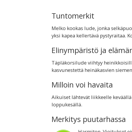
Tuntomerkit
Melko kookas lude, jonka selkäpuoli
yksi kapea kellertävä pystyraitaa. 
Elinympäristö ja elämä
Täpläkorsilude viihtyy heinikkoisill
kasvunestettä heinäkasvien siemeni
Milloin voi havaita
Aikuiset lähtevät liikkeelle kevääl
loppukesällä.
Merkitys puutarhassa
Harmiton. Vioitukset ei