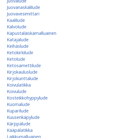
Juovalude
Juovanaskalilude
Juovavesimittari
Kaalilude
Kalvolude
Kapustaläiskämalluainen
Katajalude
Keihäslude
Ketokirkilude
Ketolude
Ketosamettilude
Kirjokauluslude
Kirjokunttalude
Koivulatikka
Koivulude
Kosteikkohyppylude
Kuomalude
Kuparilude
Kuusenkäpylude
Kärppälude
Kääpälatikka
Laikkumalluainen