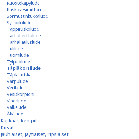
Ruostekäpylude
Ruskovesimittari
Sormustinkukkalude
Sysipiilolude
Tappiruskolude
Tarhaherttalude
Tarhakauluslude
Tulilude
Tuomilude
Tylppölude
Täpläkorsilude
Täplälatikka
Varpulude
Verilude
Vesiskorpioni
Viherlude
Välkelude
Äkälude
Kaskaat, kempit
Kirvat
Jauhiaiset, jäytiäiset, ripsiäiset