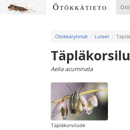
Ötökkätieto
Ötö
Ötökkäryhmät
Luteet
Täplä
Täpläkorsil
Aelia acuminata
Täpläkorsilude