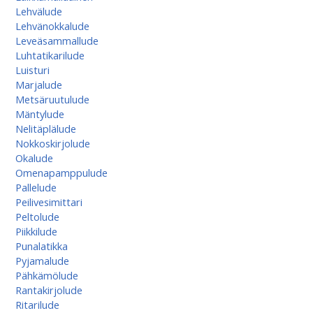
Lehvälude
Lehvänokkalude
Leveäsammallude
Luhtatikarilude
Luisturi
Marjalude
Metsäruutulude
Mäntylude
Nelitäplälude
Nokkoskirjolude
Okalude
Omenapamppulude
Pallelude
Peilivesimittari
Peltolude
Piikkilude
Punalatikka
Pyjamalude
Pähkämölude
Rantakirjolude
Ritarilude