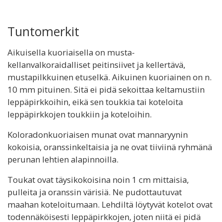
Tuntomerkit
Aikuisella kuoriaisella on musta-
kellanvalkoraidalliset peitinsiivet ja kellertävä,
mustapilkkuinen etuselkä. Aikuinen kuoriainen on n.
10 mm pituinen. Sitä ei pidä sekoittaa keltamustiin
leppäpirkkoihin, eikä sen toukkia tai koteloita
leppäpirkkojen toukkiin ja koteloihin.
Koloradonkuoriaisen munat ovat mannaryynin
kokoisia, oranssinkeltaisia ja ne ovat tiiviinä ryhmänä
perunan lehtien alapinnoilla.
Toukat ovat täysikokoisina noin 1 cm mittaisia,
pulleita ja oranssin värisiä. Ne pudottautuvat
maahan koteloitumaan. Lehdiltä löytyvät kotelot ovat
todennäköisesti leppäpirkkojen, joten niitä ei pidä