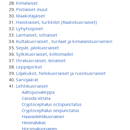
Kimalaiset
Pistiäiset muut
Maakiitäjäiset
Haiskiaiset, turkkilot (Raatokuoriaiset)
Lyhytsiipiset
Lantiaiset, sittiäiset
Kultakuoriaiset , turilaat ja kimalaiskuoriainen
Sepät, jalokuoriaiset
Sylkikuoriaiset, kiiltomadot
Ihrakuoriaiset, lesiäiset
Leppäpirkot
Liljakukot, helokuoriaiset ja rusokuoriaiset
Sarvijäärät
Lehtikuoriaiset
Aaltojuovakirppa
Cassida vittata
Cryptocephalus octopunctatus
Cryptocephalus sexpunctatus
Haavanlehtikuoriainen
Heisinälvikäs
Horsmakuoriainen