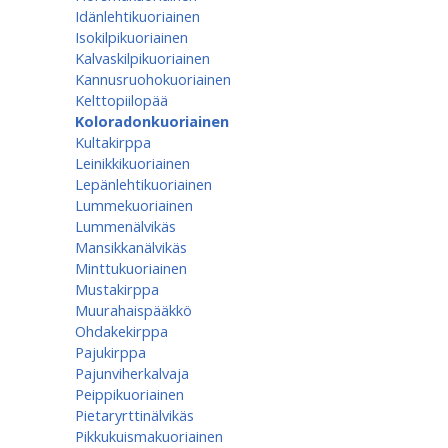
Idänlehtikuoriainen
Isokilpikuoriainen
Kalvaskilpikuoriainen
Kannusruohokuoriainen
Kelttopiilopää
Koloradonkuoriainen
Kultakirppa
Leinikkikuoriainen
Lepänlehtikuoriainen
Lummekuoriainen
Lummenälvikäs
Mansikkanälvikäs
Minttukuoriainen
Mustakirppa
Muurahaispääkkö
Ohdakekirppa
Pajukirppa
Pajunviherkalvaja
Peippikuoriainen
Pietaryrttinälvikäs
Pikkukuismakuoriainen