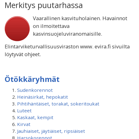
Merkitys puutarhassa
Vaarallinen kasvituholainen. Havainnot
on ilmoitettava
kasvinsuojeluviranomaisille.
Elintarviketurvallisuusviraston www. evira.fi sivuilta
löytyvät ohjeet.
Ötökkäryhmät
Sudenkorennot
Heinäsirkat, hepokatit
Pihtihäntäiset, torakat, sokeritoukat
Luteet
Kaskaat, kempit
Kirvat
Jauhiaiset, jäytiäiset, ripsiäiset
Harsokorennot