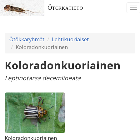
Ötökkätieto
To
nav
Ötökkäryhmät
Lehtikuoriaiset
Koloradonkuoriainen
Koloradonkuoriainen
Leptinotarsa decemlineata
Koloradonkuoriainen