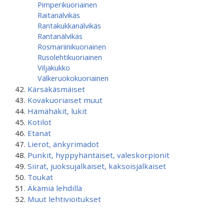
Pimperikuoriainen
Raitanälvikäs
Rantakukkanälvikäs
Rantanälvikäs
Rosmariinikuoriainen
Rusolehtikuoriainen
Viljakukko
Välkeruokokuoriainen
Kärsäkäsmäiset
Kovakuoriaiset muut
Hämähäkit, lukit
Kotilot
Etanat
Lierot, änkyrimadot
Punkit, hyppyhäntäiset, valeskorpionit
Siirat, juoksujalkaiset, kaksoisjalkaiset
Toukat
Äkämiä lehdillä
Muut lehtivioitukset