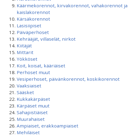
Käärmekorennot, kirvakorennot, vahakorennot ja
kaislakorennot
Kärsäkorennot
Lasisiipiset
Päiväperhoset
Kehrääjät, villaselät, nirkot
Kiitäjät
Mittarit
Yökköset
Koit, koisat, kääriäiset
Perhoset muut
Vesiperhoset, päivänkorennot, koskikorennot
Vaaksiaiset
Sääsket
Kukkakärpäset
Kärpäset muut
Sahapistiäiset
Muurahaiset
Ampiaiset, erakkoampiaiset
Mehiläiset