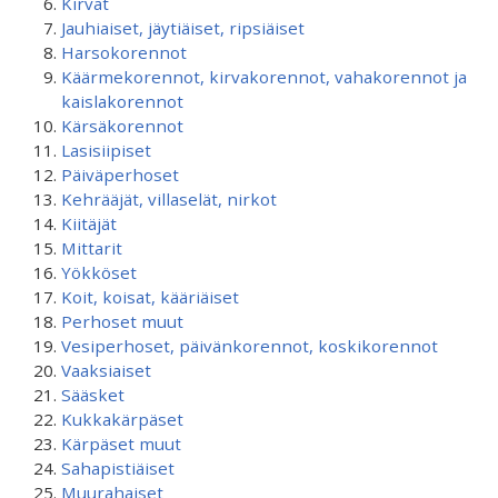
Kirvat
Jauhiaiset, jäytiäiset, ripsiäiset
Harsokorennot
Käärmekorennot, kirvakorennot, vahakorennot ja
kaislakorennot
Kärsäkorennot
Lasisiipiset
Päiväperhoset
Kehrääjät, villaselät, nirkot
Kiitäjät
Mittarit
Yökköset
Koit, koisat, kääriäiset
Perhoset muut
Vesiperhoset, päivänkorennot, koskikorennot
Vaaksiaiset
Sääsket
Kukkakärpäset
Kärpäset muut
Sahapistiäiset
Muurahaiset