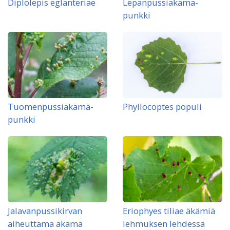
Diplolepis eglanteriae
Lepänpussiäkämä-
punkki
Tuomenpussiäkämä-
Phyllocoptes populi
punkki
Jalavanpussikirvan
Eriophyes tiliae äkämiä
aiheuttama äkämä
lehmuksen lehdessä