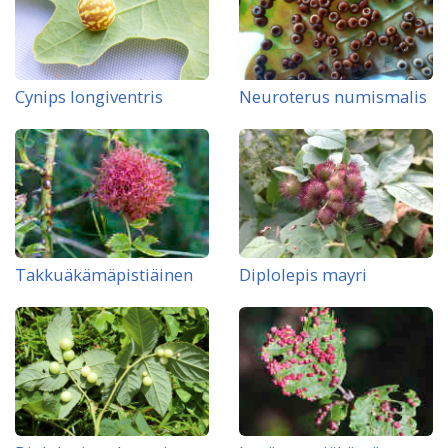
Cynips longiventris
Neuroterus numismalis
Takkuäkämäpistiäinen
Diplolepis mayri