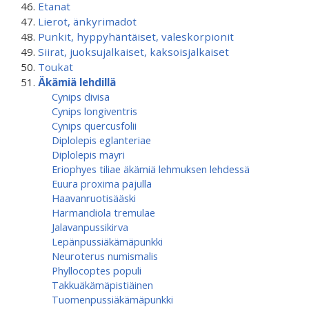
Etanat
Lierot, änkyrimadot
Punkit, hyppyhäntäiset, valeskorpionit
Siirat, juoksujalkaiset, kaksoisjalkaiset
Toukat
Äkämiä lehdillä
Cynips divisa
Cynips longiventris
Cynips quercusfolii
Diplolepis eglanteriae
Diplolepis mayri
Eriophyes tiliae äkämiä lehmuksen lehdessä
Euura proxima pajulla
Haavanruotisääski
Harmandiola tremulae
Jalavanpussikirva
Lepänpussiäkämäpunkki
Neuroterus numismalis
Phyllocoptes populi
Takkuäkämäpistiäinen
Tuomenpussiäkämäpunkki