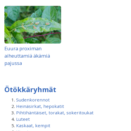
Euura proximan
aiheuttamiä äkämiä
pajussa
Ötökkäryhmät
Sudenkorennot
Heinäsirkat, hepokatit
Pihtihäntäiset, torakat, sokeritoukat
Luteet
Kaskaat, kempit