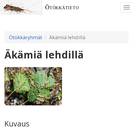
Ötökkätieto
To
nav
Ötökkäryhmät
Äkämiä lehdillä
Äkämiä lehdillä
Kuvaus