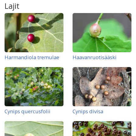
Lajit
Harmandiola tremulae
Haavanruotisääski
Cynips quercusfolii
Cynips divisa