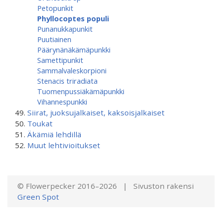
Petopunkit
Phyllocoptes populi
Punanukkapunkit
Puutiainen
Päärynänäkämäpunkki
Samettipunkit
Sammalvaleskorpioni
Stenacis triradiata
Tuomenpussiäkämä­punkki
Vihannespunkki
Siirat, juoksujalkaiset, kaksoisjalkaiset
Toukat
Äkämiä lehdillä
Muut lehtivioitukset
© Flowerpecker 2016–2026 | Sivuston rakensi
Green Spot