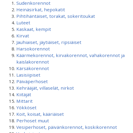
Sudenkorennot
Heinäsirkat, hepokatit
Pihtihäntäiset, torakat, sokeritoukat
Luteet
Kaskaat, kempit
Kirvat
Jauhiaiset, jäytiäiset, ripsiäiset
Harsokorennot
Käärmekorennot, kirvakorennot, vahakorennot ja
kaislakorennot
Kärsäkorennot
Lasisiipiset
Päiväperhoset
Kehrääjät, villaselät, nirkot
Kiitäjät
Mittarit
Yökköset
Koit, koisat, kääriäiset
Perhoset muut
Vesiperhoset, päivänkorennot, koskikorennot