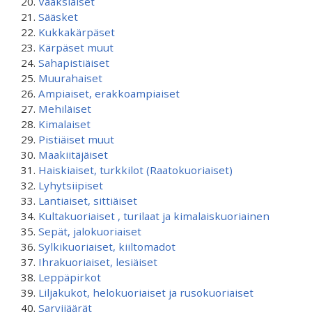
Vaaksiaiset
Sääsket
Kukkakärpäset
Kärpäset muut
Sahapistiäiset
Muurahaiset
Ampiaiset, erakkoampiaiset
Mehiläiset
Kimalaiset
Pistiäiset muut
Maakiitäjäiset
Haiskiaiset, turkkilot (Raatokuoriaiset)
Lyhytsiipiset
Lantiaiset, sittiäiset
Kultakuoriaiset , turilaat ja kimalaiskuoriainen
Sepät, jalokuoriaiset
Sylkikuoriaiset, kiiltomadot
Ihrakuoriaiset, lesiäiset
Leppäpirkot
Liljakukot, helokuoriaiset ja rusokuoriaiset
Sarvijäärät