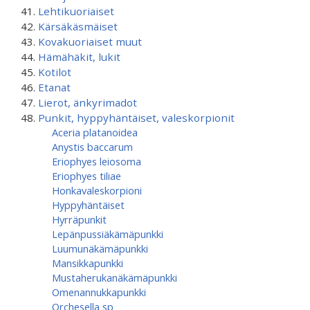
Lehtikuoriaiset
Kärsäkäsmäiset
Kovakuoriaiset muut
Hämähäkit, lukit
Kotilot
Etanat
Lierot, änkyrimadot
Punkit, hyppyhäntäiset, valeskorpionit
Aceria platanoidea
Anystis baccarum
Eriophyes leiosoma
Eriophyes tiliae
Honkavaleskorpioni
Hyppyhäntäiset
Hyrräpunkit
Lepänpussiäkämäpunkki
Luumunäkämäpunkki
Mansikkapunkki
Mustaherukanäkämäpunkki
Omenannukkapunkki
Orchesella sp