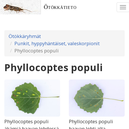
Ötökkätieto
To
nav
Ötökkäryhmät
Punkit, hyppyhäntäiset, valeskorpionit
Phyllocoptes populi
Phyllocoptes populi
Phyllocoptes populi
Phyllocoptes populi
äkämiä haavan lehdessä
haavan lehti alta