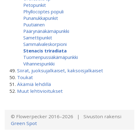
Petopunkit
Phyllocoptes populi
Punanukkapunkit
Puutiainen
Päärynänäkämäpunkki
Samettipunkit
Sammalvaleskorpioni
Stenacis triradiata
Tuomenpussiäkämä­punkki
Vihannespunkki
Siirat, juoksujalkaiset, kaksoisjalkaiset
Toukat
Äkämiä lehdillä
Muut lehtivioitukset
© Flowerpecker 2016–2026 | Sivuston rakensi
Green Spot