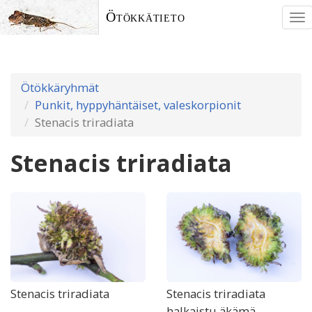
Ötökkätieto
To
nav
Ötökkäryhmät
Punkit, hyppyhäntäiset, valeskorpionit
Stenacis triradiata
Stenacis triradiata
Stenacis triradiata
Stenacis triradiata
halkaistu äkämä