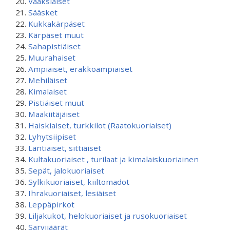
Vaaksiaiset
Sääsket
Kukkakärpäset
Kärpäset muut
Sahapistiäiset
Muurahaiset
Ampiaiset, erakkoampiaiset
Mehiläiset
Kimalaiset
Pistiäiset muut
Maakiitäjäiset
Haiskiaiset, turkkilot (Raatokuoriaiset)
Lyhytsiipiset
Lantiaiset, sittiäiset
Kultakuoriaiset , turilaat ja kimalaiskuoriainen
Sepät, jalokuoriaiset
Sylkikuoriaiset, kiiltomadot
Ihrakuoriaiset, lesiäiset
Leppäpirkot
Liljakukot, helokuoriaiset ja rusokuoriaiset
Sarvijäärät