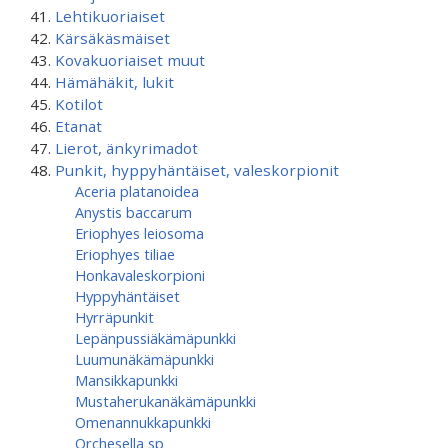
Lehtikuoriaiset
Kärsäkäsmäiset
Kovakuoriaiset muut
Hämähäkit, lukit
Kotilot
Etanat
Lierot, änkyrimadot
Punkit, hyppyhäntäiset, valeskorpionit
Aceria platanoidea
Anystis baccarum
Eriophyes leiosoma
Eriophyes tiliae
Honkavaleskorpioni
Hyppyhäntäiset
Hyrräpunkit
Lepänpussiäkämäpunkki
Luumunäkämäpunkki
Mansikkapunkki
Mustaherukanäkämäpunkki
Omenannukkapunkki
Orchesella sp