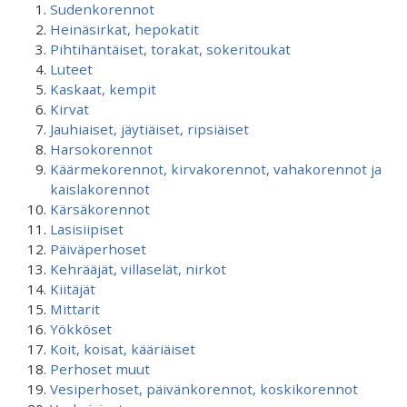
Sudenkorennot
Heinäsirkat, hepokatit
Pihtihäntäiset, torakat, sokeritoukat
Luteet
Kaskaat, kempit
Kirvat
Jauhiaiset, jäytiäiset, ripsiäiset
Harsokorennot
Käärmekorennot, kirvakorennot, vahakorennot ja
kaislakorennot
Kärsäkorennot
Lasisiipiset
Päiväperhoset
Kehrääjät, villaselät, nirkot
Kiitäjät
Mittarit
Yökköset
Koit, koisat, kääriäiset
Perhoset muut
Vesiperhoset, päivänkorennot, koskikorennot