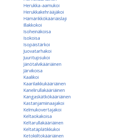
Herukka-aamukoi
Herukkakehrääjäkoi
Hämärikkökääriäislaji
Illakkokoi
Isoheinäkoisa
Isokoisa
Isopäistärkoi
Juovatarhakoi
Juuritupsukoi
Jänötalvikääriäinen
Järvikoisa
Kaalikoi
Kaarilaikkukääriäinen
Kanelirullakääriäinen
Kangaskätkökääriäinen
Kastanjamiinaajakoi
Kelmukovertajakoi
Keltaokakoisa
Keltarullakääriäinen
Keltatäplätikkukoi
Ketokiiltokääriäinen