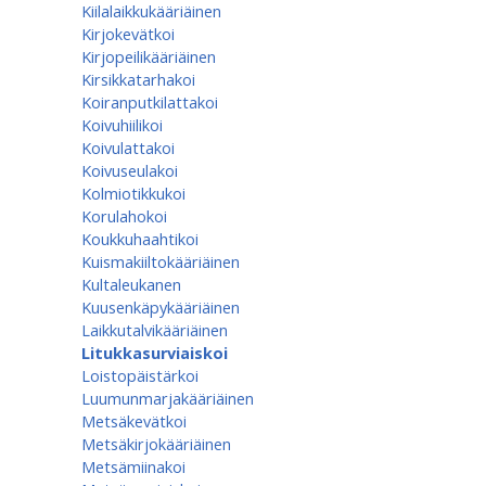
Kiilalaikkukääriäinen
Kirjokevätkoi
Kirjopeilikääriäinen
Kirsikkatarhakoi
Koiranputkilattakoi
Koivuhiilikoi
Koivulattakoi
Koivuseulakoi
Kolmiotikkukoi
Korulahokoi
Koukkuhaahtikoi
Kuismakiiltokääriäinen
Kultaleukanen
Kuusenkäpykääriäinen
Laikkutalvikääriäinen
Litukkasurviaiskoi
Loistopäistärkoi
Luumunmarjakääriäinen
Metsäkevätkoi
Metsäkirjokääriäinen
Metsämiinakoi