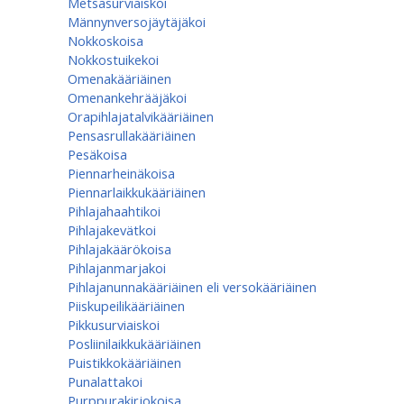
Metsäsurviaiskoi
Männynversojäytäjäkoi
Nokkoskoisa
Nokkostuikekoi
Omenakääriäinen
Omenan­kehrääjä­koi
Orapihlajatalvikääriäinen
Pensasrullakääriäinen
Pesäkoisa
Piennarheinäkoisa
Piennarlaikkukääriäinen
Pihlajahaahtikoi
Pihlajakevätkoi
Pihlajakäärökoisa
Pihlajanmarjakoi
Pihlajanunnakääriäinen eli versokääriäinen
Piiskupeilikääriäinen
Pikkusurviaiskoi
Posliinilaikkukääriäinen
Puistikkokääriäinen
Punalattakoi
Purppurakirjokoisa