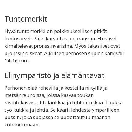
Tuntomerkit
Hyvä tuntomerkki on poikkeuksellisen pitkät
tuntosarvet. Pään karvoitus on oranssia. Etusiivet
kimaltelevat pronssinvärisinä. Myös takasiivet ovat
pronssinruskeat. Aikuisen perhosen siipien kärkiväli
14-16 mm.
Elinympäristö ja elämäntavat
Perhonen elää rehevillä ja kosteilla niityillä ja
metsänreunoissa, joissa kasvaa toukan
ravintokasveja, litulaukkaa ja luhtalitukkaa. Toukka
syö kukkia ja lehtiä. Se käärii lehdestä ympärilleen
pussin, joka suojassa se pudottautuu maahan
koteloitumaan.