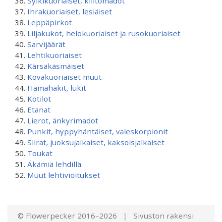
Sylkikuoriaiset, kiiltomadot
Ihrakuoriaiset, lesiäiset
Leppäpirkot
Liljakukot, helokuoriaiset ja rusokuoriaiset
Sarvijäärät
Lehtikuoriaiset
Kärsäkäsmäiset
Kovakuoriaiset muut
Hämähäkit, lukit
Kotilot
Etanat
Lierot, änkyrimadot
Punkit, hyppyhäntäiset, valeskorpionit
Siirat, juoksujalkaiset, kaksoisjalkaiset
Toukat
Äkämiä lehdillä
Muut lehtivioitukset
© Flowerpecker 2016–2026 | Sivuston rakensi