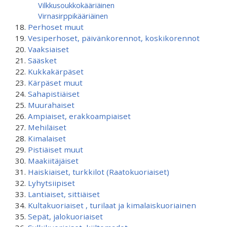
Vilkkusoukkokääriäinen
Virnasirppikääriäinen
Perhoset muut
Vesiperhoset, päivänkorennot, koskikorennot
Vaaksiaiset
Sääsket
Kukkakärpäset
Kärpäset muut
Sahapistiäiset
Muurahaiset
Ampiaiset, erakkoampiaiset
Mehiläiset
Kimalaiset
Pistiäiset muut
Maakiitäjäiset
Haiskiaiset, turkkilot (Raatokuoriaiset)
Lyhytsiipiset
Lantiaiset, sittiäiset
Kultakuoriaiset , turilaat ja kimalaiskuoriainen
Sepät, jalokuoriaiset