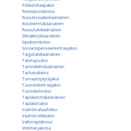
Pökkelökääpäkoi
Reunajuovakoisa
Ruostesoukkokääriäinen
Rusokenttäkääriäinen
Ruusutalvikääriäinen
Silmäkirjokääriäinen
Sipuliverkkokoi
Sorvarinpensaankehrääjäkoi
Taigatalvikääriäinen
Talvitupsukoi
Tammikiiltokääriäinen
Tarhatuikekoi
Tomaattijäytäjäkoi
Tuomenkehrääjäkoi
Tuomikehtokoi
Täpläkenttäkääriäinen
Täplälattakoi
Vaahterahaahtikoi
Vaahteratikkukoi
Valkotäpläkoisa
Viinimarjakoisa