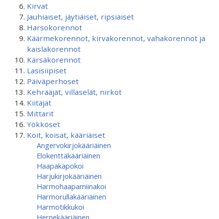
Kirvat
Jauhiaiset, jäytiäiset, ripsiäiset
Harsokorennot
Käärmekorennot, kirvakorennot, vahakorennot ja
kaislakorennot
Kärsäkorennot
Lasisiipiset
Päiväperhoset
Kehrääjät, villaselät, nirkot
Kiitäjät
Mittarit
Yökköset
Koit, koisat, kääriäiset
Angervokirjokääriäinen
Elokenttäkääriäinen
Haapakapokoi
Harjukirjokääriäinen
Harmohaapamiinakoi
Harmorullakääriäinen
Harmotikkukoi
Hernekääriäinen