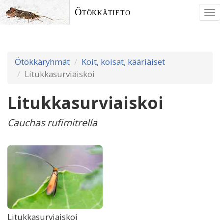
Ötökkätieto
To
nav
Ötökkäryhmät
Koit, koisat, kääriäiset
Litukkasurviaiskoi
Litukkasurviaiskoi
Cauchas rufimitrella
Litukkasurviaiskoi