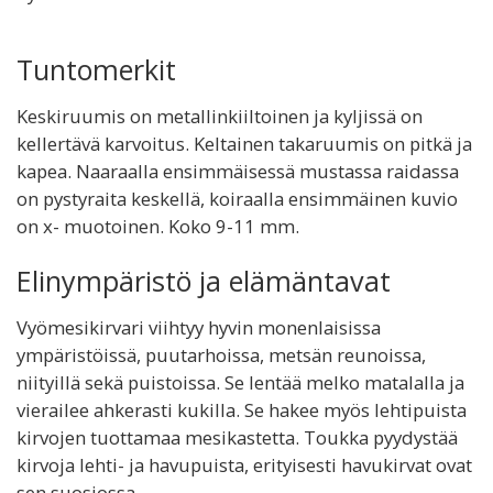
Tuntomerkit
Keskiruumis on metallinkiiltoinen ja kyljissä on
kellertävä karvoitus. Keltainen takaruumis on pitkä ja
kapea. Naaraalla ensimmäisessä mustassa raidassa
on pystyraita keskellä, koiraalla ensimmäinen kuvio
on x- muotoinen. Koko 9-11 mm.
Elinympäristö ja elämäntavat
Vyömesikirvari viihtyy hyvin monenlaisissa
ympäristöissä, puutarhoissa, metsän reunoissa,
niityillä sekä puistoissa. Se lentää melko matalalla ja
vierailee ahkerasti kukilla. Se hakee myös lehtipuista
kirvojen tuottamaa mesikastetta. Toukka pyydystää
kirvoja lehti- ja havupuista, erityisesti havukirvat ovat
sen suosiossa.