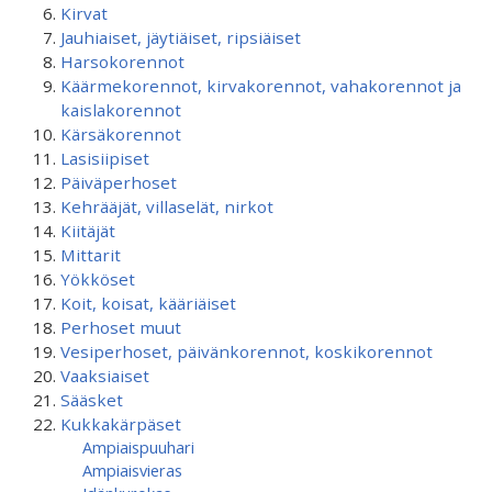
Kirvat
Jauhiaiset, jäytiäiset, ripsiäiset
Harsokorennot
Käärmekorennot, kirvakorennot, vahakorennot ja
kaislakorennot
Kärsäkorennot
Lasisiipiset
Päiväperhoset
Kehrääjät, villaselät, nirkot
Kiitäjät
Mittarit
Yökköset
Koit, koisat, kääriäiset
Perhoset muut
Vesiperhoset, päivänkorennot, koskikorennot
Vaaksiaiset
Sääsket
Kukkakärpäset
Ampiaispuuhari
Ampiaisvieras