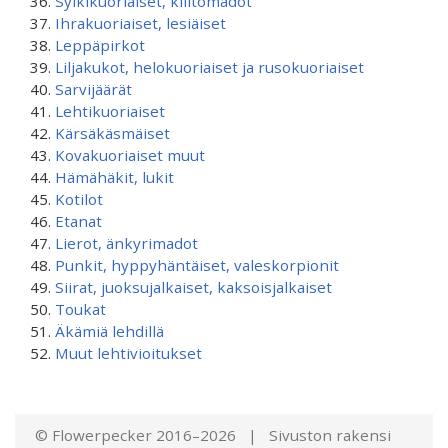
Sylkikuoriaiset, kiiltomadot
Ihrakuoriaiset, lesiäiset
Leppäpirkot
Liljakukot, helokuoriaiset ja rusokuoriaiset
Sarvijäärät
Lehtikuoriaiset
Kärsäkäsmäiset
Kovakuoriaiset muut
Hämähäkit, lukit
Kotilot
Etanat
Lierot, änkyrimadot
Punkit, hyppyhäntäiset, valeskorpionit
Siirat, juoksujalkaiset, kaksoisjalkaiset
Toukat
Äkämiä lehdillä
Muut lehtivioitukset
© Flowerpecker 2016–2026 | Sivuston rakensi