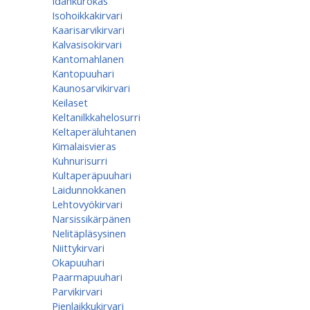
Idänkurokas
Isohoikkakirvari
Kaarisarvikirvari
Kalvasisokirvari
Kantomahlanen
Kantopuuhari
Kaunosarvikirvari
Keilaset
Keltanilkkahelosurri
Keltaperäluhtanen
Kimalaisvieras
Kuhnurisurri
Kultaperäpuuhari
Laidunnokkanen
Lehtovyökirvari
Narsissikärpänen
Nelitäpläsysinen
Niittykirvari
Okapuuhari
Paarmapuuhari
Parvikirvari
Pienlaikkukirvari