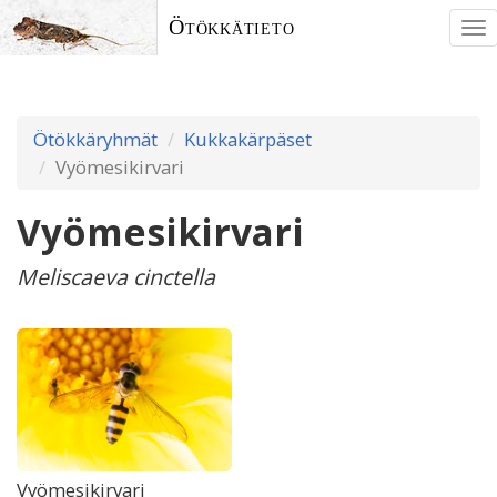
Ötökkätieto
To
nav
Ötökkäryhmät
Kukkakärpäset
Vyömesikirvari
Vyömesikirvari
Meliscaeva cinctella
Vyömesikirvari