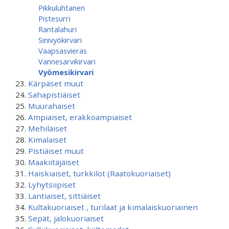
Pikkuluhtanen
Pistesurri
Rantalahuri
Sinivyökirvari
Vaapsasvieras
Vannesarvikirvari
Vyömesikirvari
Kärpäset muut
Sahapistiäiset
Muurahaiset
Ampiaiset, erakkoampiaiset
Mehiläiset
Kimalaiset
Pistiäiset muut
Maakiitäjäiset
Haiskiaiset, turkkilot (Raatokuoriaiset)
Lyhytsiipiset
Lantiaiset, sittiäiset
Kultakuoriaiset , turilaat ja kimalaiskuoriainen
Sepät, jalokuoriaiset