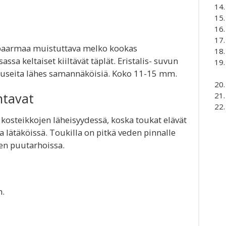
 paarmaa muistuttava melko kookas
a keltaiset kiiltävät täplät. Eristalis- suvun
n, useita lähes samannäköisiä. Koko 11-15 mm.
ntavat
y kosteikkojen läheisyydessä, koska toukat elävät
 lätäköissä. Toukilla on pitkä veden pinnalle
nen puutarhoissa.
n.