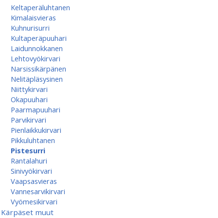
Keltaperäluhtanen
Kimalaisvieras
Kuhnurisurri
Kultaperäpuuhari
Laidunnokkanen
Lehtovyökirvari
Narsissikärpänen
Nelitäpläsysinen
Niittykirvari
Okapuuhari
Paarmapuuhari
Parvikirvari
Pienlaikkukirvari
Pikkuluhtanen
Pistesurri
Rantalahuri
Sinivyökirvari
Vaapsasvieras
Vannesarvikirvari
Vyömesikirvari
Kärpäset muut