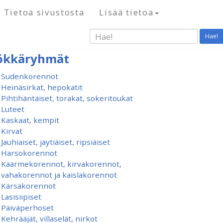
Tietoa sivustosta
Lisää tietoa
Hae!
ökkäryhmät
Sudenkorennot
Heinäsirkat, hepokatit
Pihtihäntäiset, torakat, sokeritoukat
Luteet
Kaskaat, kempit
Kirvat
Jauhiaiset, jäytiäiset, ripsiäiset
Harsokorennot
Käärmekorennot, kirvakorennot,
vahakorennot ja kaislakorennot
Kärsäkorennot
Lasisiipiset
Päiväperhoset
Kehrääjät, villaselät, nirkot