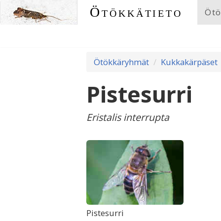
Ötökkätieto
Ötö
Ötökkäryhmät
Kukkakärpäset
Pistesurri
Eristalis interrupta
Pistesurri