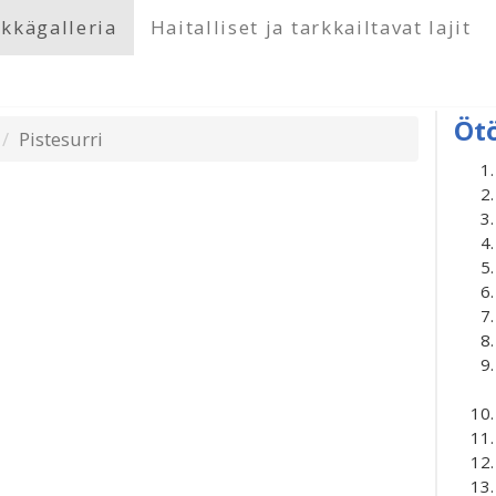
kkägalleria
Haitalliset ja tarkkailtavat lajit
Öt
Pistesurri