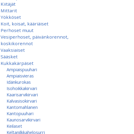
Kiitäjät
Mittarit
Yökköset
Koit, koisat, kääriäiset
Perhoset muut
Vesiperhoset, päivänkorennot,
koskikorennot
Vaaksiaiset
Sääsket
Kukkakärpäset
Ampiaispuuhari
Ampiaisvieras
Idänkurokas
Isohoikkakirvari
Kaarisarvikirvari
Kalvasisokirvari
Kantomahlanen
Kantopuuhari
Kaunosarvikirvari
Keilaset
Keltanilkkahelosurri