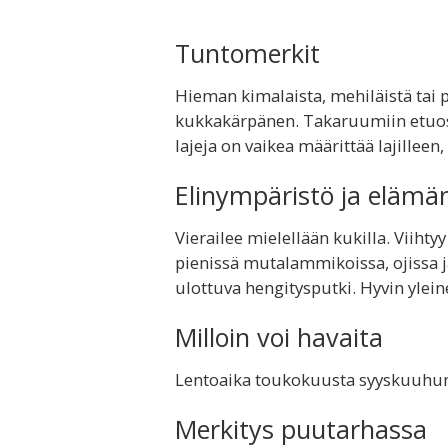
Tuntomerkit
Hieman kimalaista, mehiläistä tai
kukkakärpänen. Takaruumiin etuosass
lajeja on vaikea määrittää lajillee
Elinympäristö ja elämä
Vierailee mielellään kukilla. Viihty
pienissä mutalammikoissa, ojissa ja
ulottuva hengitysputki. Hyvin ylei
Milloin voi havaita
Lentoaika toukokuusta syyskuuhu
Merkitys puutarhassa