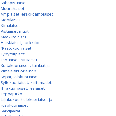
Sahapistiäiset
Muurahaiset
Ampiaiset, erakkoampiaiset
Mehiläiset
Kimalaiset
Pistiäiset muut
Maakiitäjäiset
Haiskiaiset, turkkilot
(Raatokuoriaiset)
Lyhytsiipiset
Lantiaiset, sittiäiset
Kultakuoriaiset , turilaat ja
kimalaiskuoriainen
Sepät, jalokuoriaiset
Sylkikuoriaiset, kiiltomadot
Ihrakuoriaiset, lesiäiset
Leppäpirkot
Liljakukot, helokuoriaiset ja
rusokuoriaiset
Sarvijäärät