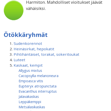
Harmiton. Mahdolliset vioitukset jäävät
vähäisiksi.
Ötökkäryhmät
Sudenkorennot
Heinäsirkat, hepokatit
Pihtihäntäiset, torakat, sokeritoukat
Luteet
Kaskaat, kempit
Allygus mixtus
Cacopsylla melanoneura
Empoasca vitis
Eupteryx atropunctata
Evacanthus interruptus
Jalavakaskas
Leppäkemppi
Metsälasikaskas