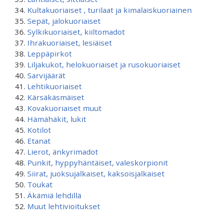
Kultakuoriaiset , turilaat ja kimalaiskuoriainen
Sepät, jalokuoriaiset
Sylkikuoriaiset, kiiltomadot
Ihrakuoriaiset, lesiäiset
Leppäpirkot
Liljakukot, helokuoriaiset ja rusokuoriaiset
Sarvijäärät
Lehtikuoriaiset
Kärsäkäsmäiset
Kovakuoriaiset muut
Hämähäkit, lukit
Kotilot
Etanat
Lierot, änkyrimadot
Punkit, hyppyhäntäiset, valeskorpionit
Siirat, juoksujalkaiset, kaksoisjalkaiset
Toukat
Äkämiä lehdillä
Muut lehtivioitukset