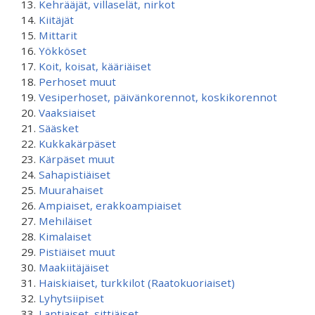
Kehrääjät, villaselät, nirkot
Kiitäjät
Mittarit
Yökköset
Koit, koisat, kääriäiset
Perhoset muut
Vesiperhoset, päivänkorennot, koskikorennot
Vaaksiaiset
Sääsket
Kukkakärpäset
Kärpäset muut
Sahapistiäiset
Muurahaiset
Ampiaiset, erakkoampiaiset
Mehiläiset
Kimalaiset
Pistiäiset muut
Maakiitäjäiset
Haiskiaiset, turkkilot (Raatokuoriaiset)
Lyhytsiipiset
Lantiaiset, sittiäiset