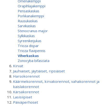
Omenakemppi
Orapihlajakemppi
Pensaskaskas
Porkkanakemppi
Ruusukaskas
Sarvikaskas
Stenocranus major
Sylkikaskas
Syreenikeijukas
Trioza dispar
Trioza flavipennis
Viherkaskas
Zonocyba bifasciata
Kirvat
Jauhiaiset, jäytiäiset, ripsiäiset
Harsokorennot
Käärmekorennot, kirvakorennot, vahakorennot ja
kaislakorennot
Kärsäkorennot
Lasisiipiset
Päiväperhoset