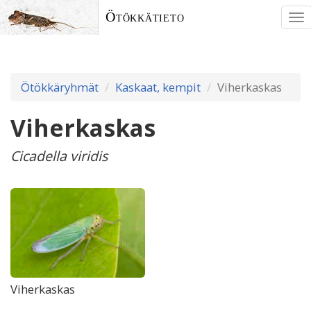
Ötökkätieto
To
nav
Ötökkäryhmät
Kaskaat, kempit
Viherkaskas
Viherkaskas
Cicadella viridis
Viherkaskas