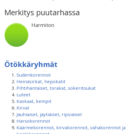
Merkitys puutarhassa
Harmiton
Ötökkäryhmät
Sudenkorennot
Heinäsirkat, hepokatit
Pihtihäntäiset, torakat, sokeritoukat
Luteet
Kaskaat, kempit
Kirvat
Jauhiaiset, jäytiäiset, ripsiäiset
Harsokorennot
Käärmekorennot, kirvakorennot, vahakorennot ja