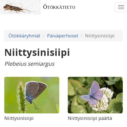
Ötökkätieto
To
nav
Ötökkäryhmät
Päiväperhoset
Niittysinisiipi
Niittysinisiipi
Plebeius semiargus
Niittysinisiipi
Niittysinisiipi päältä