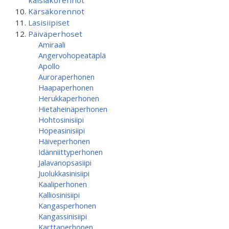
kaislakorennot
Kärsäkorennot
Lasisiipiset
Päiväperhoset
Amiraali
Angervohopeatäplä
Apollo
Auroraperhonen
Haapaperhonen
Herukkaperhonen
Hietaheinäperhonen
Hohtosinisiipi
Hopeasinisiipi
Häiveperhonen
Idänniittyperhonen
Jalavanopsasiipi
Juolukkasinisiipi
Kaaliperhonen
Kalliosinisiipi
Kangasperhonen
Kangassinisiipi
Karttaperhonen