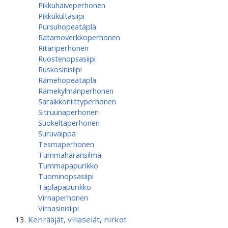
Pikkuhäiveperhonen
Pikkukultasiipi
Pursuhopeatäplä
Ratamoverkkoperhonen
Ritariperhonen
Ruostenopsasiipi
Ruskosinisiipi
Rämehopeatäplä
Rämekylmänperhonen
Saraikkoniittyperhonen
Sitruunaperhonen
Suokeltaperhonen
Suruvaippa
Tesmaperhonen
Tummahäränsilmä
Tummapapurikko
Tuominopsasiipi
Täpläpapurikko
Virnaperhonen
Virnasinisiipi
Kehrääjät, villaselät, nirkot