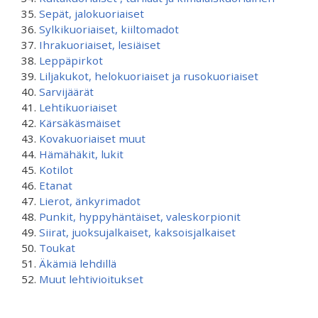
Sepät, jalokuoriaiset
Sylkikuoriaiset, kiiltomadot
Ihrakuoriaiset, lesiäiset
Leppäpirkot
Liljakukot, helokuoriaiset ja rusokuoriaiset
Sarvijäärät
Lehtikuoriaiset
Kärsäkäsmäiset
Kovakuoriaiset muut
Hämähäkit, lukit
Kotilot
Etanat
Lierot, änkyrimadot
Punkit, hyppyhäntäiset, valeskorpionit
Siirat, juoksujalkaiset, kaksoisjalkaiset
Toukat
Äkämiä lehdillä
Muut lehtivioitukset