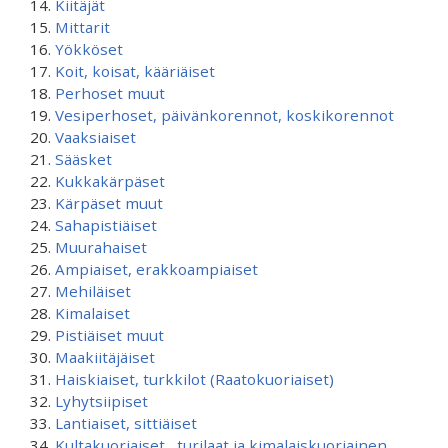
Kiitäjät
Mittarit
Yökköset
Koit, koisat, kääriäiset
Perhoset muut
Vesiperhoset, päivänkorennot, koskikorennot
Vaaksiaiset
Sääsket
Kukkakärpäset
Kärpäset muut
Sahapistiäiset
Muurahaiset
Ampiaiset, erakkoampiaiset
Mehiläiset
Kimalaiset
Pistiäiset muut
Maakiitäjäiset
Haiskiaiset, turkkilot (Raatokuoriaiset)
Lyhytsiipiset
Lantiaiset, sittiäiset
Kultakuoriaiset , turilaat ja kimalaiskuoriainen