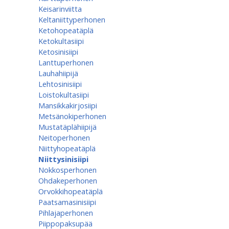
Keisarinviitta
Keltaniittyperhonen
Ketohopeatäplä
Ketokultasiipi
Ketosinisiipi
Lanttuperhonen
Lauhahiipijä
Lehtosinisiipi
Loistokultasiipi
Mansikkakirjosiipi
Metsänokiperhonen
Mustatäplähiipijä
Neitoperhonen
Niittyhopeatäplä
Niittysinisiipi
Nokkosperhonen
Ohdakeperhonen
Orvokkihopeatäplä
Paatsamasinisiipi
Pihlajaperhonen
Piippopaksupää