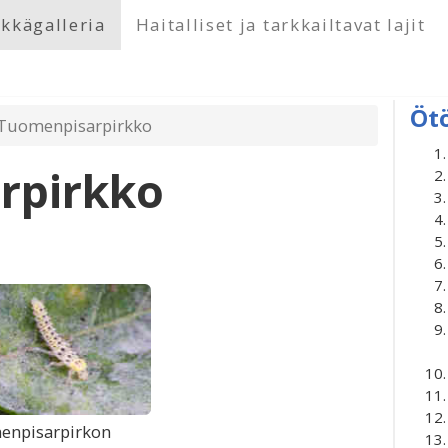
kkägalleria
Haitalliset ja tarkkailtavat lajit
Öt
Tuomenpisarpirkko
rpirkko
enpisarpirkon