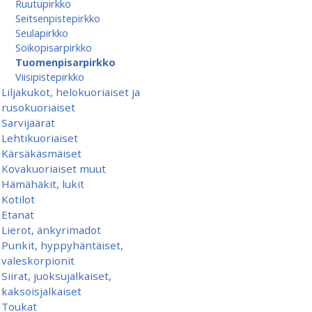
Ruutupirkko
Seitsenpistepirkko
Seulapirkko
Soikopisarpirkko
Tuomenpisarpirkko
Viisipistepirkko
Liljakukot, helokuoriaiset ja
rusokuoriaiset
Sarvijäärät
Lehtikuoriaiset
Kärsäkäsmäiset
Kovakuoriaiset muut
Hämähäkit, lukit
Kotilot
Etanat
Lierot, änkyrimadot
Punkit, hyppyhäntäiset,
valeskorpionit
Siirat, juoksujalkaiset,
kaksoisjalkaiset
Toukat