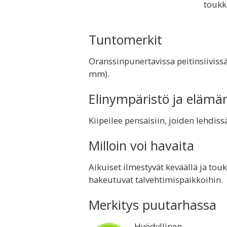
toukk
Tuntomerkit
Oranssinpunertavissa peitinsiivissä
mm).
Elinympäristö ja elämä
Kiipeilee pensaisiin, joiden lehdiss
Milloin voi havaita
Aikuiset ilmestyvät keväällä ja touk
hakeutuvat talvehtimispaikkoihin.
Merkitys puutarhassa
Hyödyllinen