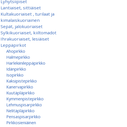
Lyhytsiipiset
Lantiaiset, sittiäiset
Kultakuoriaiset , turilaat ja
kimalaiskuoriainen
Sepät, jalokuoriaiset
Sylkikuoriaiset, kiiltomadot
Ihrakuoriaiset, lesiäiset
Leppäpirkot
Ahopirkko
Halmepirkko
Harlekiinileppäpirkko
Idänpirkko
Isopirkko
Kaksipistepirkko
Kanervapirkko
Kuutäpläpirkko
Kymmenpistepirkko
Lehmuspisarpirkko
Nelitäpläpirkko
Pensaspisarpirkko
Pirkkosieniäinen