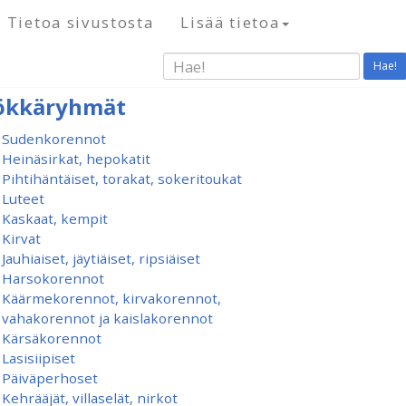
Tietoa sivustosta
Lisää tietoa
Hae!
ökkäryhmät
Sudenkorennot
Heinäsirkat, hepokatit
Pihtihäntäiset, torakat, sokeritoukat
Luteet
Kaskaat, kempit
Kirvat
Jauhiaiset, jäytiäiset, ripsiäiset
Harsokorennot
Käärmekorennot, kirvakorennot,
vahakorennot ja kaislakorennot
Kärsäkorennot
Lasisiipiset
Päiväperhoset
Kehrääjät, villaselät, nirkot