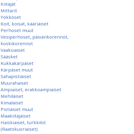
Kiitäjät
Mittarit
Yökköset
Koit, koisat, kääriäiset
Perhoset muut
Vesiperhoset, päivänkorennot,
koskikorennot
Vaaksiaiset
Sääsket
Kukkakärpäset
Kärpäset muut
Sahapistiäiset
Muurahaiset
Ampiaiset, erakkoampiaiset
Mehiläiset
Kimalaiset
Pistiäiset muut
Maakiitäjäiset
Haiskiaiset, turkkilot
(Raatokuoriaiset)