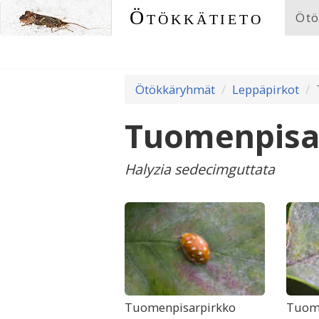
Ötökkätieto
Ötö
Ötökkäryhmät
Leppäpirkot
Tuomenpisa
Halyzia sedecimguttata
Tuomenpisarpirkko
Tuom