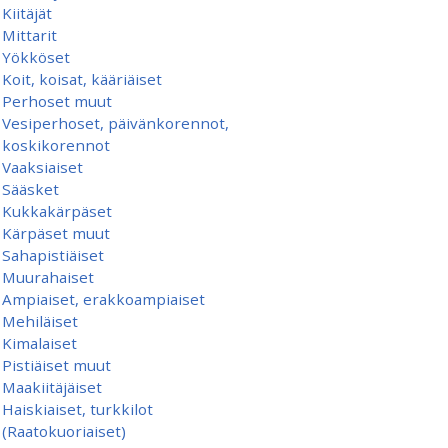
Kiitäjät
Mittarit
Yökköset
Koit, koisat, kääriäiset
Perhoset muut
Vesiperhoset, päivänkorennot,
koskikorennot
Vaaksiaiset
Sääsket
Kukkakärpäset
Kärpäset muut
Sahapistiäiset
Muurahaiset
Ampiaiset, erakkoampiaiset
Mehiläiset
Kimalaiset
Pistiäiset muut
Maakiitäjäiset
Haiskiaiset, turkkilot
(Raatokuoriaiset)