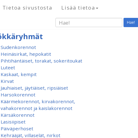
Tietoa sivustosta
Lisää tietoa
Hae!
ökkäryhmät
Sudenkorennot
Heinäsirkat, hepokatit
Pihtihäntäiset, torakat, sokeritoukat
Luteet
Kaskaat, kempit
Kirvat
Jauhiaiset, jäytiäiset, ripsiäiset
Harsokorennot
Käärmekorennot, kirvakorennot,
vahakorennot ja kaislakorennot
Kärsäkorennot
Lasisiipiset
Päiväperhoset
Kehrääjät, villaselät, nirkot