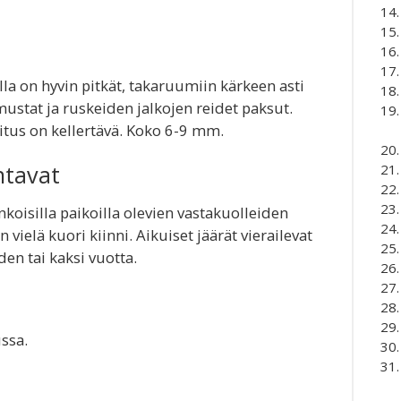
la on hyvin pitkät, takaruumiin kärkeen asti
mustat ja ruskeiden jalkojen reidet paksut.
itus on kellertävä. Koko 6-9 mm.
ntavat
nkoisilla paikoilla olevien vastakuolleiden
 vielä kuori kiinni. Aikuiset jäärät vierailevat
den tai kaksi vuotta.
ussa.