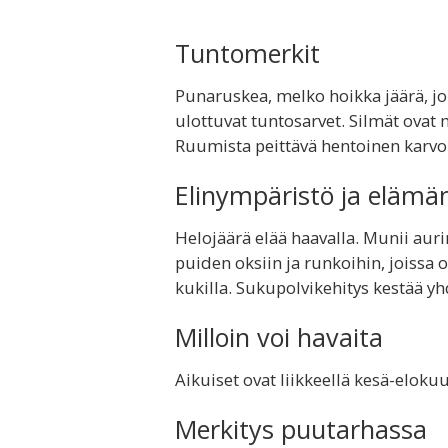
Tuntomerkit
Punaruskea, melko hoikka jäärä, jol
ulottuvat tuntosarvet. Silmät ovat 
Ruumista peittävä hentoinen karvo
Elinympäristö ja elämä
Helojäärä elää haavalla. Munii auri
puiden oksiin ja runkoihin, joissa on
kukilla. Sukupolvikehitys kestää yh
Milloin voi havaita
Aikuiset ovat liikkeellä kesä-eloku
Merkitys puutarhassa