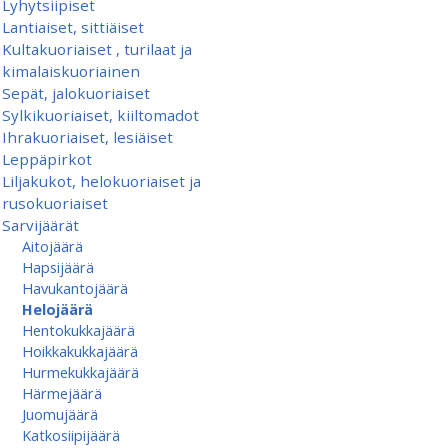
Lyhytsiipiset
Lantiaiset, sittiäiset
Kultakuoriaiset , turilaat ja
kimalaiskuoriainen
Sepät, jalokuoriaiset
Sylkikuoriaiset, kiiltomadot
Ihrakuoriaiset, lesiäiset
Leppäpirkot
Liljakukot, helokuoriaiset ja
rusokuoriaiset
Sarvijäärät
Aitojäärä
Hapsijäärä
Havukantojäärä
Helojäärä
Hentokukkajäärä
Hoikkakukkajäärä
Hurmekukkajäärä
Härmejäärä
Juomujäärä
Katkosiipijäärä