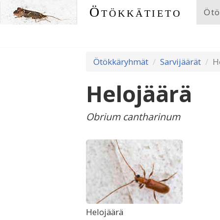
Ötökkätieto
Ötö
Ötökkäryhmät
Sarvijäärät
H
Helojäärä
Obrium cantharinum
Helojäärä