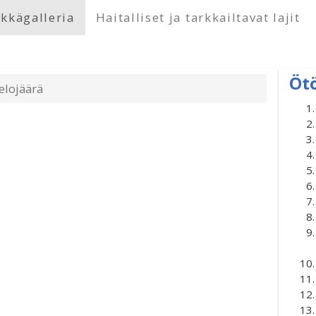
kkägalleria
Haitalliset ja tarkkailtavat lajit
Öt
elojäärä