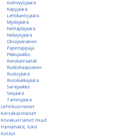
Kolmivyöjäärä
Käpyjäärä
Lehtikantojäärä
Myskijäärä
Nelitäpläjäärä
Nelivyöjäärä
Oksajääriäinen
Papintappaja
Pikkujaakko
Ranskanräätäli
Runkohaapsanen
Ruskojäärä
Rusokukkajäärä
Sarvijaakko
Sinijäärä
Tammijäärä
Lehtikuoriaiset
Kärsäkäsmäiset
Kovakuoriaiset muut
Hämähäkit, lukit
Kotilot