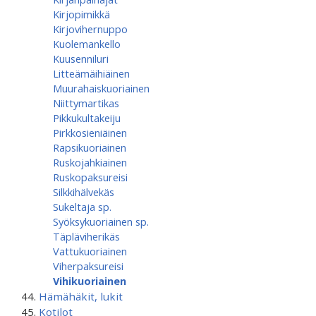
Kirjopimikkä
Kirjovihernuppo
Kuolemankello
Kuusenniluri
Litteämäihiäinen
Muurahaiskuoriainen
Niittymartikas
Pikkukultakeiju
Pirkkosieniäinen
Rapsikuoriainen
Ruskojahkiainen
Ruskopaksureisi
Silkkihälvekäs
Sukeltaja sp.
Syöksykuoriainen sp.
Täpläviherikäs
Vattukuoriainen
Viherpaksureisi
Vihikuoriainen
Hämähäkit, lukit
Kotilot