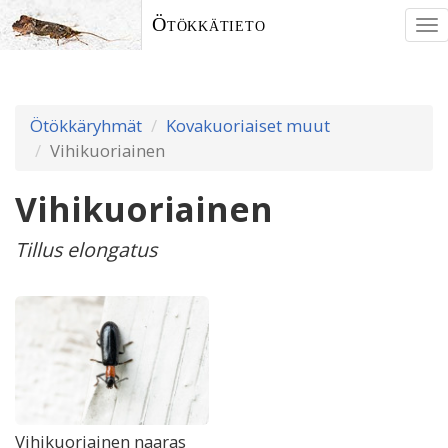
Ötökkätieto
To
nav
Ötökkäryhmät
Kovakuoriaiset muut
Vihikuoriainen
Vihikuoriainen
Tillus elongatus
Vihikuoriainen naaras