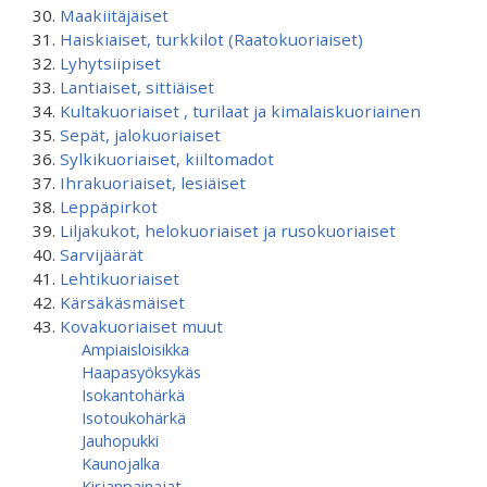
Maakiitäjäiset
Haiskiaiset, turkkilot (Raatokuoriaiset)
Lyhytsiipiset
Lantiaiset, sittiäiset
Kultakuoriaiset , turilaat ja kimalaiskuoriainen
Sepät, jalokuoriaiset
Sylkikuoriaiset, kiiltomadot
Ihrakuoriaiset, lesiäiset
Leppäpirkot
Liljakukot, helokuoriaiset ja rusokuoriaiset
Sarvijäärät
Lehtikuoriaiset
Kärsäkäsmäiset
Kovakuoriaiset muut
Ampiaisloisikka
Haapasyöksykäs
Isokantohärkä
Isotoukohärkä
Jauhopukki
Kaunojalka
Kirjanpainajat