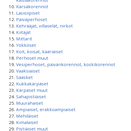
kaislakorennot
Kärsäkorennot
Lasisiipiset
Päiväperhoset
Kehrääjät, villaselät, nirkot
Kiitäjät
Mittarit
Yökköset
Koit, koisat, kääriäiset
Perhoset muut
Vesiperhoset, päivänkorennot, koskikorennot
Vaaksiaiset
Sääsket
Kukkakärpäset
Kärpäset muut
Sahapistiäiset
Muurahaiset
Ampiaiset, erakkoampiaiset
Mehiläiset
Kimalaiset
Pistiäiset muut