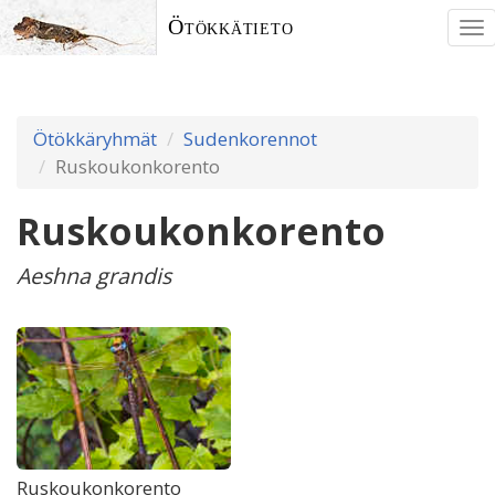
Ötökkätieto
To
nav
Ötökkäryhmät
Sudenkorennot
Ruskoukonkorento
Ruskoukonkorento
Aeshna grandis
Ruskoukonkorento