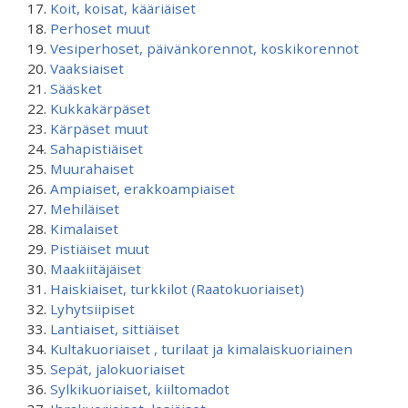
Koit, koisat, kääriäiset
Perhoset muut
Vesiperhoset, päivänkorennot, koskikorennot
Vaaksiaiset
Sääsket
Kukkakärpäset
Kärpäset muut
Sahapistiäiset
Muurahaiset
Ampiaiset, erakkoampiaiset
Mehiläiset
Kimalaiset
Pistiäiset muut
Maakiitäjäiset
Haiskiaiset, turkkilot (Raatokuoriaiset)
Lyhytsiipiset
Lantiaiset, sittiäiset
Kultakuoriaiset , turilaat ja kimalaiskuoriainen
Sepät, jalokuoriaiset
Sylkikuoriaiset, kiiltomadot