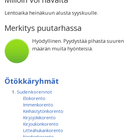
Lentoaika heinäkuun alusta syyskuulle.
Merkitys puutarhassa
Hyödyllinen. Pyydystää pihasta suuren
määrän muita hyönteisiä.
Ötökkäryhmät
Sudenkorennot
Elokorento
Immenkorento
Keihästytönkorento
Kirjojokikorento
Kirjoukonkorento
Litteähukankorento
Neidonkorento