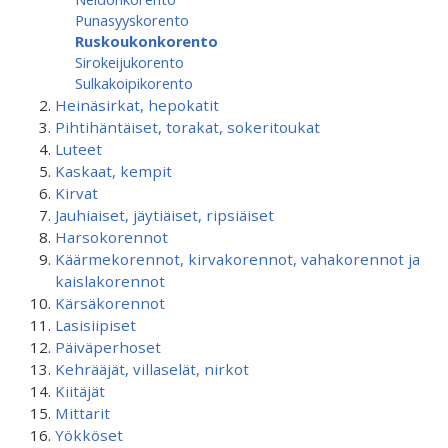
Punasyyskorento
Ruskoukonkorento
Sirokeijukorento
Sulkakoipikorento
Heinäsirkat, hepokatit
Pihtihäntäiset, torakat, sokeritoukat
Luteet
Kaskaat, kempit
Kirvat
Jauhiaiset, jäytiäiset, ripsiäiset
Harsokorennot
Käärmekorennot, kirvakorennot, vahakorennot ja
kaislakorennot
Kärsäkorennot
Lasisiipiset
Päiväperhoset
Kehrääjät, villaselät, nirkot
Kiitäjät
Mittarit
Yökköset