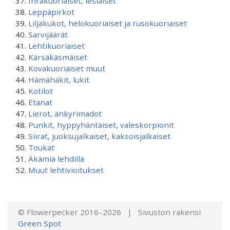
Ihrakuoriaiset, lesiäiset
Leppäpirkot
Liljakukot, helokuoriaiset ja rusokuoriaiset
Sarvijäärät
Lehtikuoriaiset
Kärsäkäsmäiset
Kovakuoriaiset muut
Hämähäkit, lukit
Kotilot
Etanat
Lierot, änkyrimadot
Punkit, hyppyhäntäiset, valeskorpionit
Siirat, juoksujalkaiset, kaksoisjalkaiset
Toukat
Äkämiä lehdillä
Muut lehtivioitukset
© Flowerpecker 2016–2026 | Sivuston rakensi
Green Spot