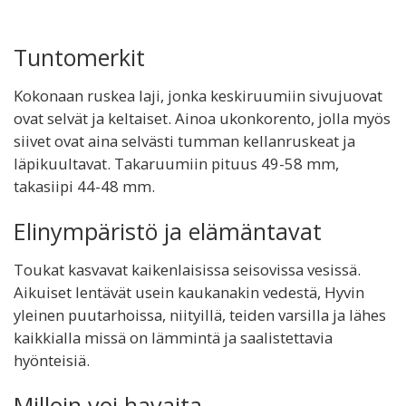
Tuntomerkit
Kokonaan ruskea laji, jonka keskiruumiin sivujuovat
ovat selvät ja keltaiset. Ainoa ukonkorento, jolla myös
siivet ovat aina selvästi tumman kellanruskeat ja
läpikuultavat. Takaruumiin pituus 49-58 mm,
takasiipi 44-48 mm.
Elinympäristö ja elämäntavat
Toukat kasvavat kaikenlaisissa seisovissa vesissä.
Aikuiset lentävät usein kaukanakin vedestä, Hyvin
yleinen puutarhoissa, niityillä, teiden varsilla ja lähes
kaikkialla missä on lämmintä ja saalistettavia
hyönteisiä.
Milloin voi havaita