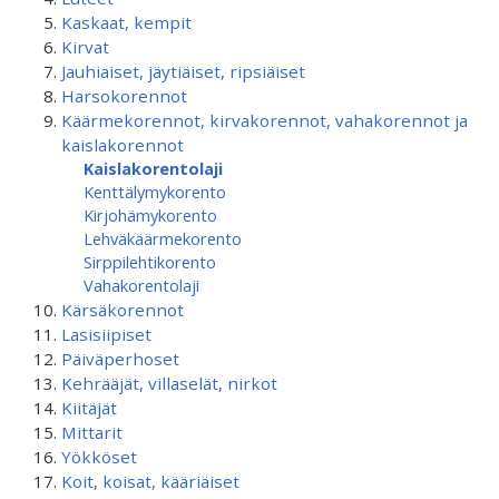
Kaskaat, kempit
Kirvat
Jauhiaiset, jäytiäiset, ripsiäiset
Harsokorennot
Käärmekorennot, kirvakorennot, vahakorennot ja
kaislakorennot
Kaislakorentolaji
Kenttälymykorento
Kirjohämykorento
Lehväkäärmekorento
Sirppilehtikorento
Vahakorentolaji
Kärsäkorennot
Lasisiipiset
Päiväperhoset
Kehrääjät, villaselät, nirkot
Kiitäjät
Mittarit
Yökköset
Koit, koisat, kääriäiset