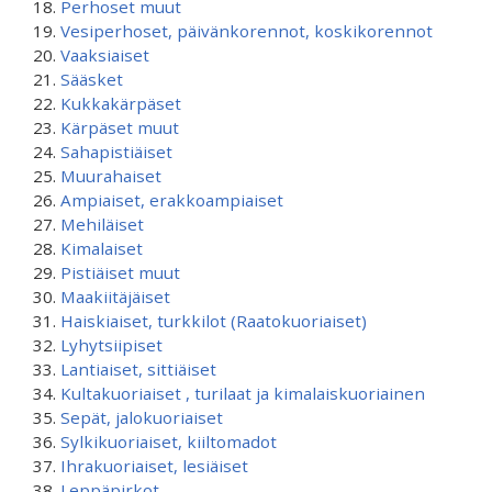
Perhoset muut
Vesiperhoset, päivänkorennot, koskikorennot
Vaaksiaiset
Sääsket
Kukkakärpäset
Kärpäset muut
Sahapistiäiset
Muurahaiset
Ampiaiset, erakkoampiaiset
Mehiläiset
Kimalaiset
Pistiäiset muut
Maakiitäjäiset
Haiskiaiset, turkkilot (Raatokuoriaiset)
Lyhytsiipiset
Lantiaiset, sittiäiset
Kultakuoriaiset , turilaat ja kimalaiskuoriainen
Sepät, jalokuoriaiset
Sylkikuoriaiset, kiiltomadot
Ihrakuoriaiset, lesiäiset
Leppäpirkot