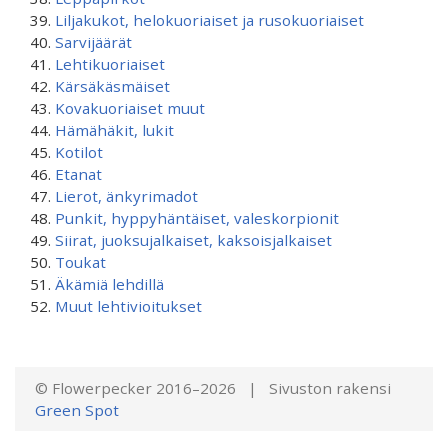
Liljakukot, helokuoriaiset ja rusokuoriaiset
Sarvijäärät
Lehtikuoriaiset
Kärsäkäsmäiset
Kovakuoriaiset muut
Hämähäkit, lukit
Kotilot
Etanat
Lierot, änkyrimadot
Punkit, hyppyhäntäiset, valeskorpionit
Siirat, juoksujalkaiset, kaksoisjalkaiset
Toukat
Äkämiä lehdillä
Muut lehtivioitukset
© Flowerpecker 2016–2026 | Sivuston rakensi
Green Spot