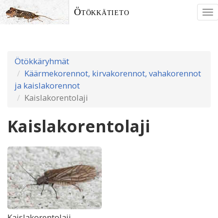
Ötökkätieto
To
nav
Ötökkäryhmät
Käärmekorennot, kirvakorennot, vahakorennot
ja kaislakorennot
Kaislakorentolaji
Kaislakorentolaji
Kaislakorentolaji