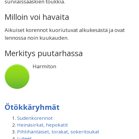
surviaissääskien toukkia.
Milloin voi havaita
Aikuiset korennot kuoriutuvat alkukesästä ja ovat
lennossa noin kuukauden.
Merkitys puutarhassa
Harmiton
Ötökkäryhmät
Sudenkorennot
Heinäsirkat, hepokatit
Pihtihäntäiset, torakat, sokeritoukat
Luteet