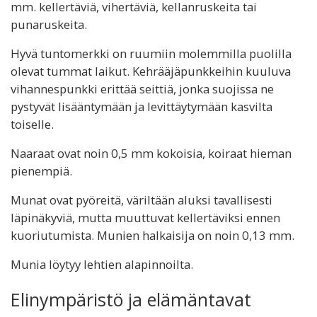
mm. kellertäviä, vihertäviä, kellanruskeita tai
punaruskeita.
Hyvä tuntomerkki on ruumiin molemmilla puolilla
olevat tummat laikut. Kehrääjäpunkkeihin kuuluva
vihannespunkki erittää seittiä, jonka suojissa ne
pystyvät lisääntymään ja levittäytymään kasvilta
toiselle.
Naaraat ovat noin 0,5 mm kokoisia, koiraat hieman
pienempiä.
Munat ovat pyöreitä, väriltään aluksi tavallisesti
läpinäkyviä, mutta muuttuvat kellertäviksi ennen
kuoriutumista. Munien halkaisija on noin 0,13 mm.
Munia löytyy lehtien alapinnoilta.
Elinympäristö ja elämäntavat