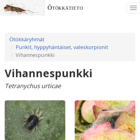
Ötökkätieto
To
nav
Ötökkäryhmät
Punkit, hyppyhäntäiset, valeskorpionit
Vihannespunkki
Vihannespunkki
Tetranychus urticae