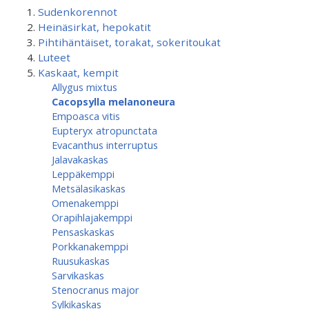
Sudenkorennot
Heinäsirkat, hepokatit
Pihtihäntäiset, torakat, sokeritoukat
Luteet
Kaskaat, kempit
Allygus mixtus
Cacopsylla melanoneura
Empoasca vitis
Eupteryx atropunctata
Evacanthus interruptus
Jalavakaskas
Leppäkemppi
Metsälasikaskas
Omenakemppi
Orapihlajakemppi
Pensaskaskas
Porkkanakemppi
Ruusukaskas
Sarvikaskas
Stenocranus major
Sylkikaskas