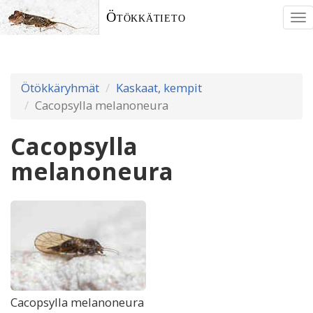
Ötökkätieto
To
nav
Ötökkäryhmät
Kaskaat, kempit
Cacopsylla melanoneura
Cacopsylla
melanoneura
Cacopsylla melanoneura