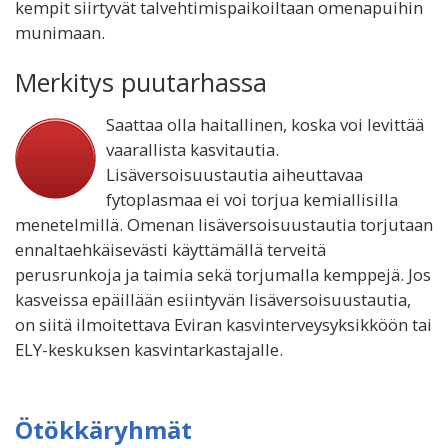
kempit siirtyvät talvehtimispaikoiltaan omenapuihin
munimaan.
Merkitys puutarhassa
Saattaa olla haitallinen, koska voi levittää
vaarallista kasvitautia.
Lisäversoisuustautia aiheuttavaa
fytoplasmaa ei voi torjua kemiallisilla
menetelmillä. Omenan lisäversoisuustautia torjutaan
ennaltaehkäisevästi käyttämällä terveitä
perusrunkoja ja taimia sekä torjumalla kemppejä. Jos
kasveissa epäillään esiintyvän lisäversoisuustautia,
on siitä ilmoitettava Eviran kasvinterveysyksikköön tai
ELY-keskuksen kasvintarkastajalle.
Ötökkäryhmät