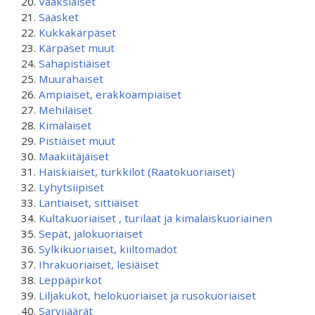
Vaaksiaiset
Sääsket
Kukkakärpäset
Kärpäset muut
Sahapistiäiset
Muurahaiset
Ampiaiset, erakkoampiaiset
Mehiläiset
Kimalaiset
Pistiäiset muut
Maakiitäjäiset
Haiskiaiset, turkkilot (Raatokuoriaiset)
Lyhytsiipiset
Lantiaiset, sittiäiset
Kultakuoriaiset , turilaat ja kimalaiskuoriainen
Sepät, jalokuoriaiset
Sylkikuoriaiset, kiiltomadot
Ihrakuoriaiset, lesiäiset
Leppäpirkot
Liljakukot, helokuoriaiset ja rusokuoriaiset
Sarvijäärät