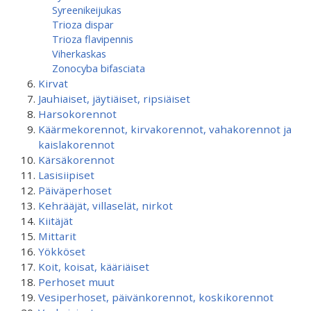
Syreenikeijukas
Trioza dispar
Trioza flavipennis
Viherkaskas
Zonocyba bifasciata
Kirvat
Jauhiaiset, jäytiäiset, ripsiäiset
Harsokorennot
Käärmekorennot, kirvakorennot, vahakorennot ja
kaislakorennot
Kärsäkorennot
Lasisiipiset
Päiväperhoset
Kehrääjät, villaselät, nirkot
Kiitäjät
Mittarit
Yökköset
Koit, koisat, kääriäiset
Perhoset muut
Vesiperhoset, päivänkorennot, koskikorennot